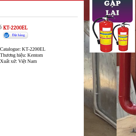
Ố
KT-2200EL
Đặt hàng
Catalogue: KT-2200EL
Thương hiệu: Kentom
Xuất xứ: Việt Nam