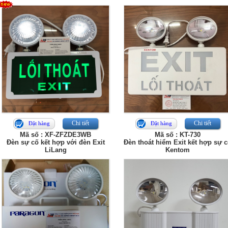
Chi tiết
Chi tiết
Đặt hàng
Đặt hàng
Mã số : XF-ZFZDE3WB
Mã số : KT-730
Đèn sự cố kết hợp với đèn Exit
Đèn thoát hiểm Exit kết hợp sự 
LiLang
Kentom