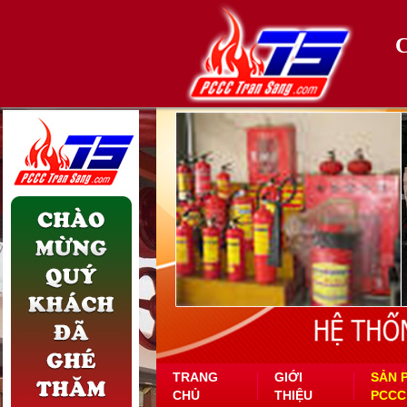
TRANG
GIỚI
SẢN 
CHỦ
THIỆU
PCCC