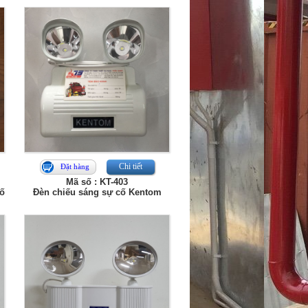
Chi tiết
Đặt hàng
Mã số : KT-403
cố
Đèn chiếu sáng sự cố Kentom