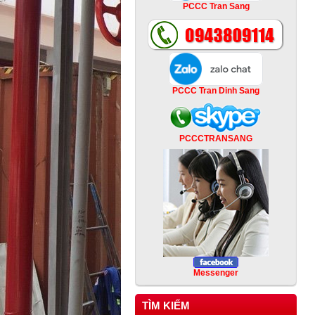
PCCC Tran Sang
PCCC Tran Dinh Sang
PCCCTRANSANG
Messenger
TÌM KIẾM