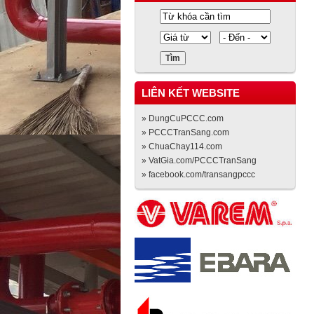
LIÊN KẾT WEBSITE
» DungCuPCCC.com
» PCCCTranSang.com
» ChuaChay114.com
» VatGia.com/PCCCTranSang
» facebook.com/transangpccc