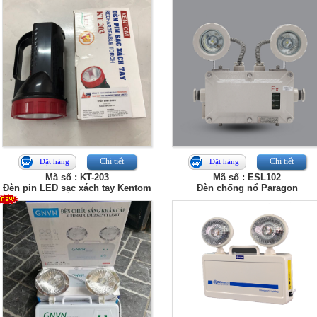
Chi tiết
Chi tiết
Đặt hàng
Đặt hàng
Mã số : KT-203
Mã số : ESL102
Đèn pin LED sạc xách tay Kentom
Đèn chống nổ Paragon