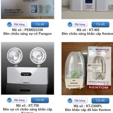
Chi tiết
Chi tiết
Đặt hàng
Đặt hàng
Mã số : PEMD21SW
Mã số : KT-402
Đèn chiếu sáng sự cố Paragon
Đèn chiếu sáng khẩn cấp Kento
Chi tiết
Đặt hàng
Chi tiết
Đặt hàng
Mã số : KT-750
Mã số : KT-2300PL
Đèn sự cố chiếu sáng khẩn cấp
Đèn khẩn cấp để bàn Kentom