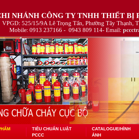
CHI NHÁNH CÔNG TY TNHH THIẾT BỊ
VPGD: 525/15/9A Lê Trọng Tấn, Phường Tây Thạnh, 
Mobile:
0913 237166 -
0943 809 114
- Email:
pccct
PHẨM
TIÊU CHUẨN LUẬT
CATALOGUE/HÌNH
PCCC
ẢNH