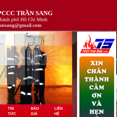
 PCCC TRẦN SANG
Thành phố Hồ Chí Minh
ransang@gmail.com
TIN
BÁO
LIÊN
TỨC
GIÁ
HỆ