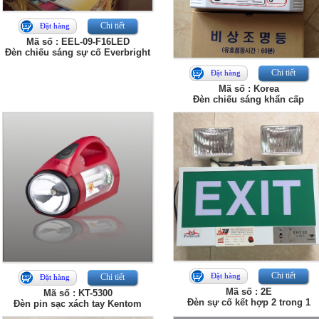
Chi tiết
Đặt hàng
Mã số : EEL-09-F16LED
Đèn chiếu sáng sự cố Everbright
Chi tiết
Đặt hàng
Mã số : Korea
Đèn chiếu sáng khẩn cấp
Chi tiết
Đặt hàng
Chi tiết
Đặt hàng
Mã số : 2E
Mã số : KT-5300
Đèn sự cố kết hợp 2 trong 1
Đèn pin sạc xách tay Kentom