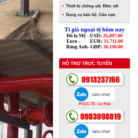
Thiết bị chống sét, Đếm sét
Dụng cụ bảo hộ, Cứu nạn
Tỉ giá ngoại tệ hôm nay
Đô la Mỹ - USD:
26,497.00
Euro - EUR:
31,711.00
Bảng Anh- GBP:
36,196.00
HỖ TRỢ TRỰC TUYẾN
PCCC.TS - Le Hoa