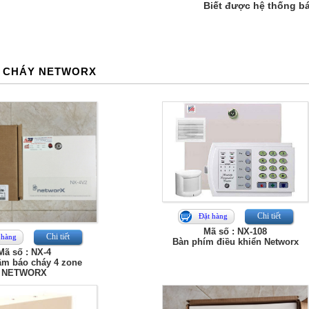
Biết được hệ thống bá
O CHÁY NETWORX
Chi tiết
Đặt hàng
Mã số : NX-108
Chi tiết
 hàng
Bàn phím điều khiển Networx
Mã số : NX-4
âm báo cháy 4 zone
NETWORX