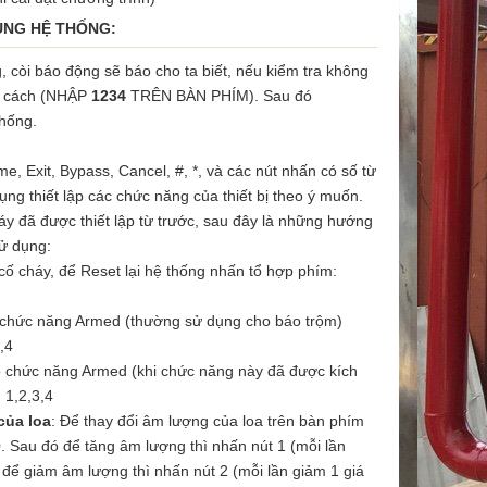
ỤNG HỆ THỐNG:
 còi báo động sẽ báo cho ta biết, nếu kiểm tra không
ng cách (NHẬP
1234
TRÊN BÀN PHÍM). Sau đó
thống.
e, Exit, Bypass, Cancel, #, *, và các nút nhấn có số từ
ụng thiết lập các chức năng của thiết bị theo ý muốn.
háy đã được thiết lập từ trước, sau đây là những hướng
ử dụng:
cố cháy, để Reset lại hệ thống nhấn tổ hợp phím:
t chức năng Armed (thường sử dụng cho báo trộm)
,4
bỏ chức năng Armed (khi chức năng này đã được kích
 1,2,3,4
của loa
: Để thay đổi âm lượng của loa trên bàn phím
0. Sau đó để tăng âm lượng thì nhấn nút 1 (mỗi lần
), để giảm âm lượng thì nhấn nút 2 (mỗi lần giảm 1 giá