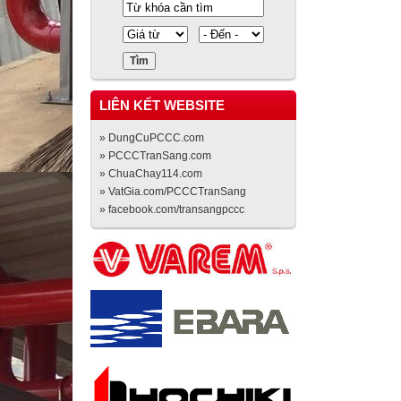
LIÊN KẾT WEBSITE
» DungCuPCCC.com
» PCCCTranSang.com
» ChuaChay114.com
» VatGia.com/PCCCTranSang
» facebook.com/transangpccc