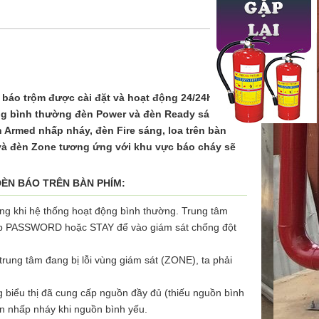
báo trộm được cài đặt và hoạt động 24/24h. Trong
ộng bình thường đèn Power và đèn Ready sáng. Nếu
n Armed nhấp nháy, đèn Fire sáng, loa trên bàn
và đèn Zone tương ứng với khu vực báo cháy sẽ
ĐÈN BÁO TRÊN BÀN PHÍM:
ng khi hệ thống hoạt động bình thường. Trung tâm
p PASSWORD hoặc STAY để vào giám sát chống đột
 trung tâm đang bị lỗi vùng giám sát (ZONE), ta phải
g biểu thị đã cung cấp nguồn đầy đủ (thiếu nguồn bình
n nhấp nháy khi nguồn bình yếu.