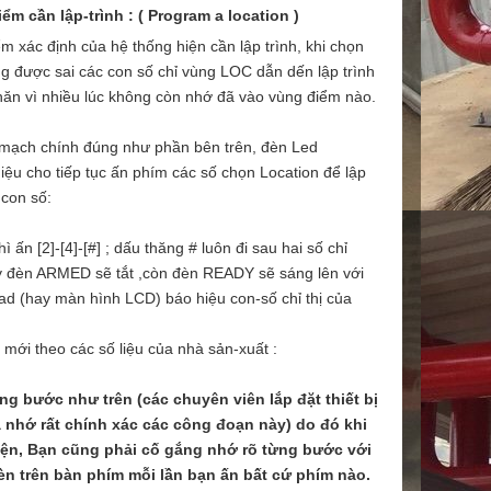
m cần lập-trình : ( Program a location )
ểm xác định của hệ thống hiện cần lập trình, khi chọn
g được sai các con số chỉ vùng LOC dẫn dến lập trình
khăn vì nhiều lúc không còn nhớ đã vào vùng điểm nào.
mạch chính đúng như phần bên trên, đèn Led
ệu cho tiếp tục ấn phím các số chọn Location để lập
 con số:
n [2]-[4]-[#] ; dấu thăng # luôn đi sau hai số chỉ
y đèn ARMED sẽ tắt ,còn đèn READY sẽ sáng lên với
ad (hay màn hình LCD) báo hiệu con-số chỉ thị của
 mới theo các số liệu của nhà sản-xuất :
ng bước như trên (các chuyên viên lắp đặt thiết bị
 nhớ rất chính xác các công đoạn này) do đó khi
iện, Bạn cũng phải cố gắng nhớ rõ từng bước với
n trên bàn phím mỗi lần bạn ấn bất cứ phím nào.