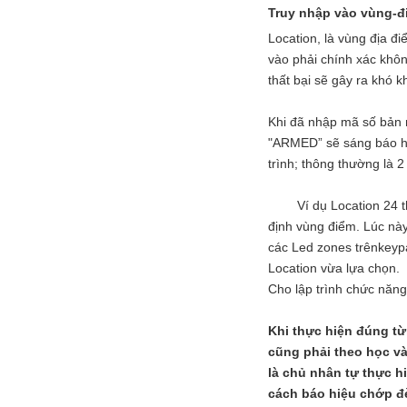
Truy nhập vào vùng-điể
Location, là vùng địa đi
vào phải chính xác khôn
thất bại sẽ gây ra khó 
Khi đã nhập mã số bản 
"ARMED” sẽ sáng báo hi
trình; thông thường là 2
Ví dụ Location 24 thì ấ
định vùng điểm. Lúc nà
các Led zones trênkeyp
Location vừa lựa chọn.
Cho lập trình chức năng
Khi thực hiện đúng từ
cũng phải theo học và
là chủ nhân tự thực h
cách báo hiệu chớp đè