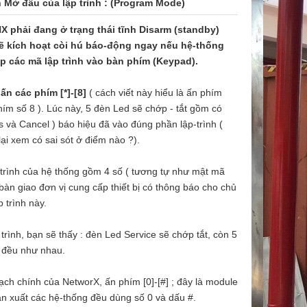
 Mở đầu của lập trình : (Program Mode)
NX phải đang ở trạng thái tĩnh Disarm (standby)
sẽ kích hoạt còi hú báo-động ngay nếu hệ-thống
các mã lập trình vào bàn phím (Keypad).
n các phím [*]-[8]
( cách viết này hiểu là ấn phím
hím số 8 ). Lúc này, 5 đèn Led sẽ chớp - tắt gồm có
 và Cancel ) báo hiệu đã vào đúng phần lập-trình (
ại xem có sai sót ở điểm nào ?).
 trình của hệ thống gồm 4 số ( tương tự như mật mã
 bàn giao đơn vị cung cấp thiết bị có thông báo cho chủ
 trình này.
trình, bạn sẽ thấy : đèn Led Service sẽ chớp tắt, còn 5
 đều như nhau.
ch chính của NetworX, ấn phím [0]-[#] ; đây là module
n xuất các hệ-thống đều dùng số 0 và dấu #.