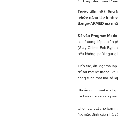
C. Truy nhập vào Phần
Trước tiên, hệ thống 
,chức năng lập trình 
đangở ARMED mà nhập 
Để vào Program Mode ấ
sao * xong tiếp tục ấn p
(Stay-Chime-Exit-Bypass
nếu không, phải ngưng l
Tiếp tục, ấn Mật mã lập
để tắt mở hệ thống, khi
công trình mật mã số lập
Khi ấn đúng mật mã lập 
Led vửa rồi sẽ sáng mờ
Chọn cài đặt cho bản mạ
NX mặc định của nhà sả