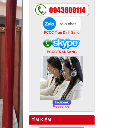
PCCC Tran Dinh Sang
PCCCTRANSANG
Messenger
TÌM KIẾM