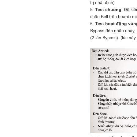
trị nhất định)
5.
Test chuông
: Để kiể
chân Bell trên board) mà
6.
Test hoạt động vùn
Bypass đèn nhấp nháy, 
(2 lần Bypass). (lúc nà