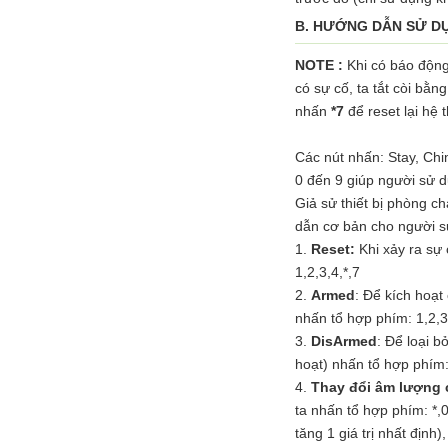
B. HƯỚNG DẪN SỬ D
NOTE :
Khi có báo động,
có sự cố, ta tắt còi bằ
nhấn
*7
để reset lại hệ 
Các nút nhấn: Stay, Chim
0 đến 9 giúp người sử d
Giả sử thiết bị phòng c
dẫn cơ bản cho người s
1.
Reset:
Khi xảy ra sự 
1,2,3,4,*,7
2.
Armed
: Để kích hoạ
nhấn tổ hợp phím: 1,2,3
3.
DisArmed
: Để loại 
hoạt) nhấn tổ hợp phím:
4.
Thay đổi âm lượng 
ta nhấn tổ hợp phím: *,
tăng 1 giá trị nhất định