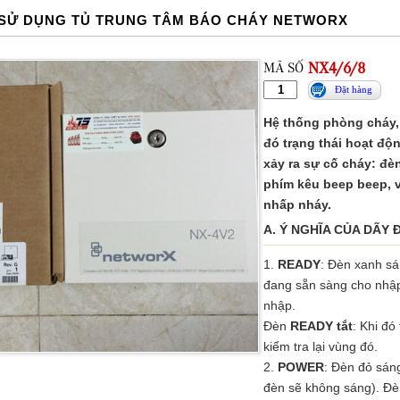
SỬ DỤNG TỦ TRUNG TÂM BÁO CHÁY NETWORX
MÃ SỐ
NX4/6/8
Đặt hàng
Hệ thống phòng cháy, 
đó trạng thái hoạt đ
xảy ra sự cố cháy: đè
phím kêu beep beep, 
nhấp nháy.
A. Ý NGHĨA CỦA DÃY 
1.
READY
: Đèn xanh sá
đang sẵn sàng cho nhậ
nhập.
Đèn
READY tắt
: Khi đó
kiểm tra lại vùng đó.
2.
POWER
: Đèn đỏ sán
đèn sẽ không sáng). Đè