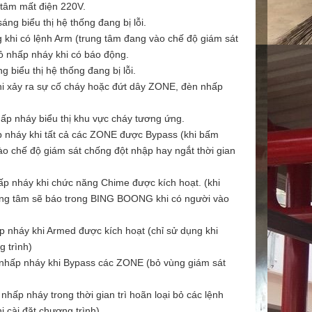
 tâm mất điện 220V.
áng biểu thị hệ thống đang bị lỗi.
 khi có lệnh Arm (trung tâm đang vào chế độ giám sát
ỏ nhấp nháy khi có báo động.
g biểu thị hệ thống đang bị lỗi.
hi xảy ra sự cố cháy hoặc đứt dây ZONE, đèn nhấp
.
p nháy biểu thị khu vực cháy tương ứng.
p nháy khi tất cả các ZONE được Bypass (khi bấm
o chế độ giám sát chống đột nhập hay ngắt thời gian
ấp nháy khi chức năng Chime được kích hoạt. (khi
ung tâm sẽ báo trong BING BOONG khi có người vào
p nháy khi Armed được kích hoạt (chỉ sử dụng khi
g trình)
 nhấp nháy khi Bypass các ZONE (bỏ vùng giám sát
nhấp nháy trong thời gian trì hoãn loại bỏ các lệnh
i cài đặt chương trình)