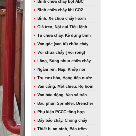
Bình chữa cháy bột ABC
Bình chữa cháy khí CO2
Bình, Xe chữa cháy Foam
Giá treo, Nội qui Tiêu lệnh
Tủ chữa cháy, Kệ đựng bình
Van góc (van tủ) chữa cháy
Vòi chữa cháy ( vòi rồng)
Lăng, Súng phun chữa cháy
Ngàm ren, Nắp, Khớp nối
Trụ cứu hỏa, Họng tiếp nước
Van cổng, Một chiều, Rọ bơm
Van báo động, Van xả tràn
Đầu phun Sprinkler, Drencher
Phụ kiện PCCC tổng hợp
Dây báo cháy, Chống cháy
Thiết bị an ninh, Báo trộm