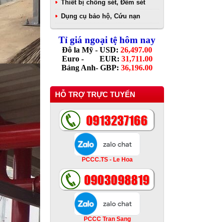
Thiết bị chống sét, Đếm sét
Dụng cụ bảo hộ, Cứu nạn
Tỉ giá ngoại tệ hôm nay
Đô la Mỹ - USD:
26,497.00
Euro - EUR:
31,711.00
Bảng Anh- GBP:
36,196.00
HỖ TRỢ TRỰC TUYẾN
PCCC.TS - Le Hoa
PCCC Tran Sang