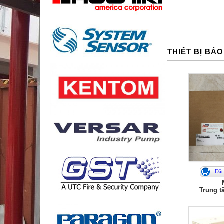
THIẾT BỊ BÁ
Đặt
Trung t