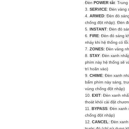
Đèn
POWER tắt
: Trung
3.
SERVICE
: Đèn vàng s
4.
ARMED
: Đèn đỏ sáng
chống đột nhập). Đèn đ
5.
INSTANT
: Đèn đỏ sán
6.
FIRE
: Đèn đỏ sáng k
nháy khi hệ thống có lỗi
7.
ZONES:
Đèn vàng nhấ
8.
STAY
: Đèn xanh nhấ
phím này hệ thống sẽ và
trì hoãn vào)
9.
CHIME
: Đèn xanh nh
bấm phím này sáng, tr
vùng chống đột nhập)
10.
EXIT
: Đèn xanh nhấ
thoát khỏi cài đặt chươn
11.
BYPASS
: Đèn xanh
chống đột nhập)
12.
CANCEL
: Đèn xanh 
trước đó (chỉ sử dụng kh