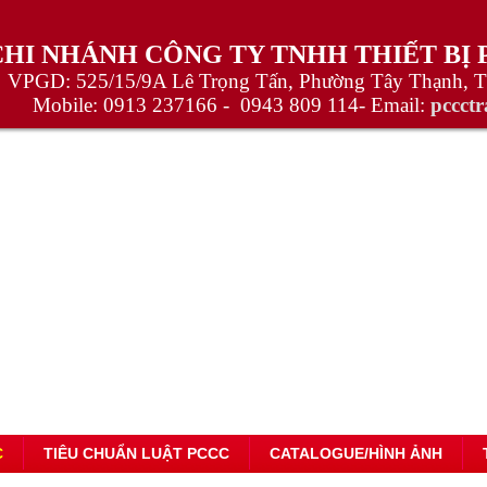
CHI NHÁNH CÔNG TY TNHH THIẾT BỊ
VPGD: 525/15/9A Lê Trọng Tấn, Phường Tây Thạnh, 
Mobile:
0913 237166 -
0943 809 114
- Email:
pccct
C
TIÊU CHUẨN LUẬT PCCC
CATALOGUE/HÌNH ẢNH