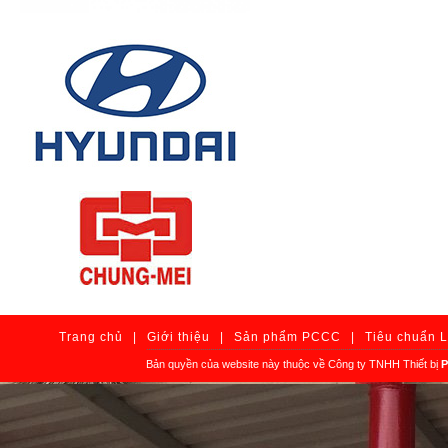
Trang chủ
|
Giới thiệu
|
Sản phẩm PCCC
|
Tiêu chuẩn 
Bản quyền của website này thuộc về Công ty TNHH Thiết bị
P