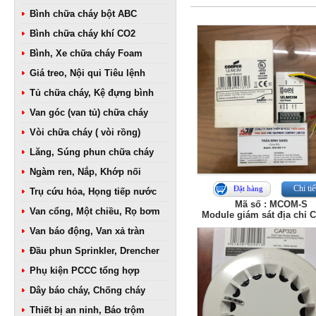
Bình chữa cháy bột ABC
Bình chữa cháy khí CO2
Bình, Xe chữa cháy Foam
Giá treo, Nội qui Tiêu lệnh
Tủ chữa cháy, Kệ đựng bình
Van góc (van tủ) chữa cháy
Vòi chữa cháy ( vòi rồng)
Lăng, Súng phun chữa cháy
Ngàm ren, Nắp, Khớp nối
Chi tiế
Đặt hàng
Trụ cứu hỏa, Họng tiếp nước
Mã số : MCOM-S
Van cổng, Một chiều, Rọ bơm
Module giám sát địa chỉ 
Van báo động, Van xả tràn
Đầu phun Sprinkler, Drencher
Phụ kiện PCCC tổng hợp
Dây báo cháy, Chống cháy
Thiết bị an ninh, Báo trộm