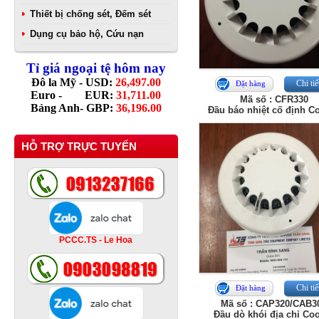
Thiết bị chống sét, Đếm sét
Dụng cụ bảo hộ, Cứu nạn
Tỉ giá ngoại tệ hôm nay
Đô la Mỹ - USD:
26,497.00
Chi tiế
Đặt hàng
Euro - EUR:
31,711.00
Mã số : CFR330
Bảng Anh- GBP:
36,196.00
Đầu báo nhiệt cố định C
HỖ TRỢ TRỰC TUYẾN
PCCC.TS - Le Hoa
Chi tiế
Đặt hàng
Mã số : CAP320/CAB3
Đầu dò khói địa chỉ Co