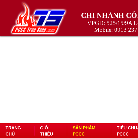
CHI NHÁNH CÔ
VPGD: 525/15/9A Lê
Mobile:
0913 237
TRANG
GIỚI
SẢN PHẨM
TIÊU CHU
CHỦ
THIỆU
PCCC
PCCC