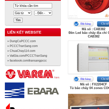
Chi tiế
Đặt hàng
Mã số : CAB382
LIÊN KẾT WEBSITE
Đèn Led báo cháy địa chỉ
CAB382
» DungCuPCCC.com
» PCCCTranSang.com
» ChuaChay114.com
» VatGia.com/PCCCTranSang
» facebook.com/transangpccc
Chi tiế
Đặt hàng
Mã số : FX2204CF
Tủ báo cháy 04 zones C