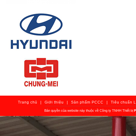
Trang chủ
|
Giới thiệu
|
Sản phẩm PCCC
|
Tiêu chuẩn 
Bản quyền của website này thuộc về Công ty TNHH Thiết bị
P