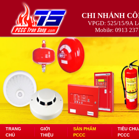
CHI NHÁNH CÔ
VPGD: 525/15/9A Lê
Mobile:
0913 237
TRANG
GIỚI
SẢN PHẨM
TIÊU CHU
CHỦ
THIỆU
PCCC
PCCC