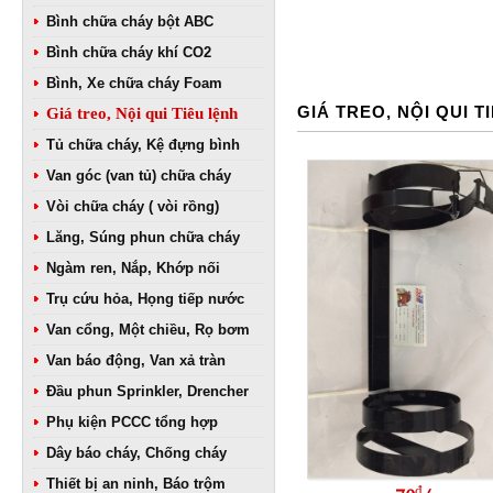
Bình chữa cháy bột ABC
Bình chữa cháy khí CO2
Bình, Xe chữa cháy Foam
GIÁ TREO, NỘI QUI T
Giá treo, Nội qui Tiêu lệnh
Tủ chữa cháy, Kệ đựng bình
Van góc (van tủ) chữa cháy
Vòi chữa cháy ( vòi rồng)
Lăng, Súng phun chữa cháy
Ngàm ren, Nắp, Khớp nối
Trụ cứu hỏa, Họng tiếp nước
Van cổng, Một chiều, Rọ bơm
Van báo động, Van xả tràn
Đầu phun Sprinkler, Drencher
Phụ kiện PCCC tổng hợp
Dây báo cháy, Chống cháy
Thiết bị an ninh, Báo trộm
đ