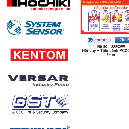
Chi tiế
Đặt hàng
Mã số : 300x500
Nội quy + Tiêu Lệnh PCC
3mm