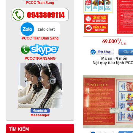
PCCC Tran Sang
PCCC Tran Dinh Sang
đ
69.000
/
Cái
Chi tiế
Đặt hàng
Mã số : 4 món
PCCCTRANSANG
Nội quy tiêu lệnh PC
Messenger
TÌM KIẾM