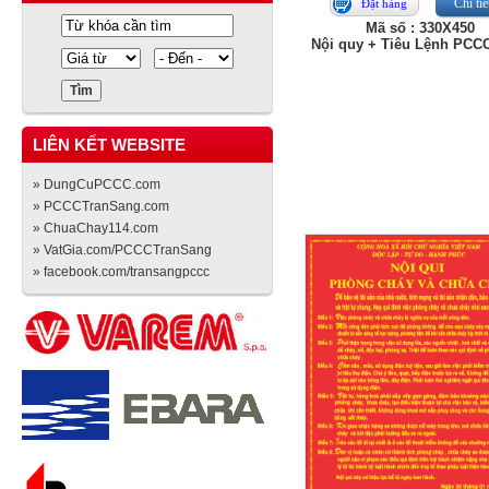
Chi tiế
Đặt hàng
Mã số : 330X450
Nội quy + Tiêu Lệnh PCC
LIÊN KẾT WEBSITE
» DungCuPCCC.com
» PCCCTranSang.com
» ChuaChay114.com
» VatGia.com/PCCCTranSang
» facebook.com/transangpccc