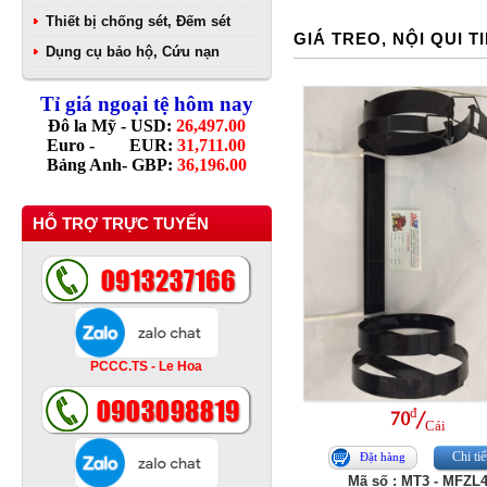
Thiết bị chống sét, Đếm sét
GIÁ TREO, NỘI QUI T
Dụng cụ bảo hộ, Cứu nạn
Tỉ giá ngoại tệ hôm nay
Đô la Mỹ - USD:
26,497.00
Euro - EUR:
31,711.00
Bảng Anh- GBP:
36,196.00
HỖ TRỢ TRỰC TUYẾN
PCCC.TS - Le Hoa
đ
70
/
Cái
Chi tiế
Đặt hàng
Mã số : MT3 - MFZL