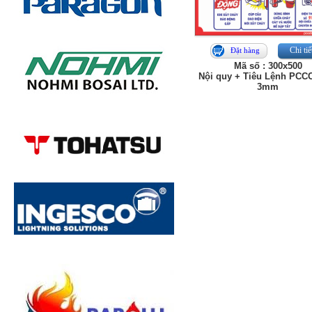
Chi tiế
Đặt hàng
Mã số : 300x500
Nội quy + Tiêu Lệnh PCC
3mm