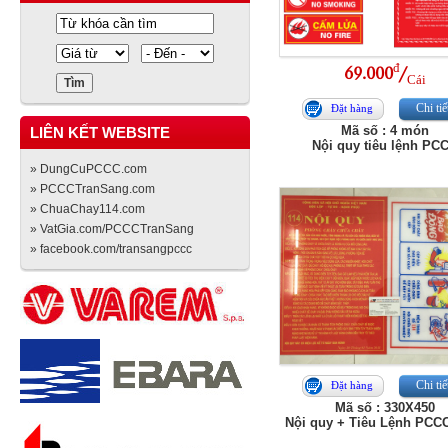
đ
69.000
/
Cái
Chi tiế
Đặt hàng
Mã số : 4 món
LIÊN KẾT WEBSITE
Nội quy tiêu lệnh PC
» DungCuPCCC.com
» PCCCTranSang.com
» ChuaChay114.com
» VatGia.com/PCCCTranSang
» facebook.com/transangpccc
Chi tiế
Đặt hàng
Mã số : 330X450
Nội quy + Tiêu Lệnh PCC