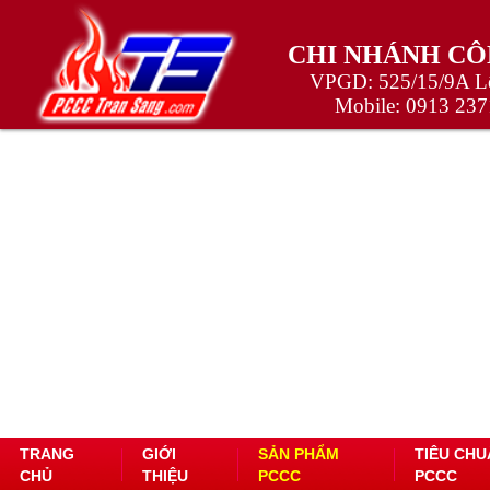
CHI NHÁNH CÔ
VPGD: 525/15/9A Lê
Mobile:
0913 237
TRANG
GIỚI
SẢN PHẨM
TIÊU CHU
CHỦ
THIỆU
PCCC
PCCC