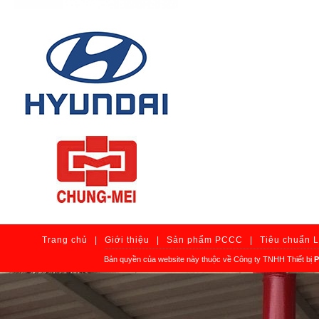
Trang chủ
|
Giới thiệu
|
Sản phẩm PCCC
|
Tiêu chuẩn 
Bản quyền của website này thuộc về Công ty TNHH Thiết bị
P