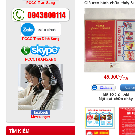
PCCC Tran Sang
Giá treo bình chữa cháy 3k
PCCC Tran Dinh Sang
PCCCTRANSANG
đ
45.000
/
Cái
Chi tiế
Đặt hàng
Mã số : 2 TẤM
Nội qui chữa cháy
Messenger
TÌM KIẾM