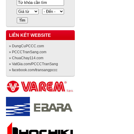
LIÊN KẾT WEBSITE
» DungCuPCCC.com
» PCCCTranSang.com
» ChuaChay114.com
» VatGia.com/PCCCTranSang
» facebook.com/transangpccc