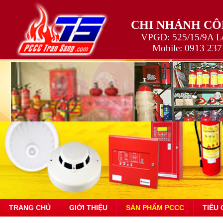
CHI NHÁNH CÔ
VPGD: 525/15/9A Lê
Mobile:
0913 237
TRANG CHỦ
GIỚI THIỆU
SẢN PHẨM PCCC
TIÊU