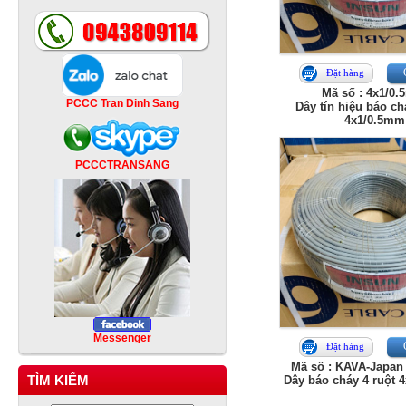
Đặt hàng
Mã số : 4x1/0
PCCC Tran Dinh Sang
Dây tín hiệu báo ch
4x1/0.5mm
PCCCTRANSANG
Messenger
Đặt hàng
Mã số : KAVA-Japan
TÌM KIẾM
Dây báo cháy 4 ruột 