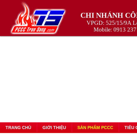
CHI NHÁNH CÔ
VPGD: 525/15/9A Lê
Mobile:
0913 237
TRANG CHỦ
GIỚI THIỆU
SẢN PHẨM PCCC
TIÊU