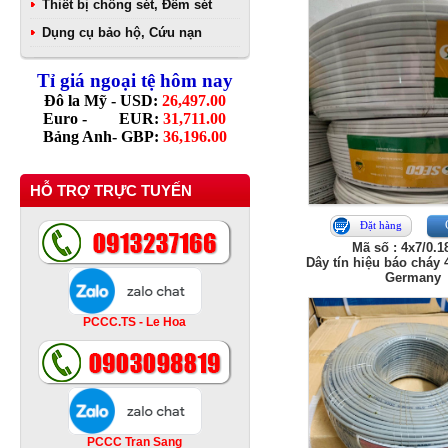
Thiết bị chống sét, Đếm sét
Dụng cụ bảo hộ, Cứu nạn
Tỉ giá ngoại tệ hôm nay
Đô la Mỹ - USD:
26,497.00
Euro - EUR:
31,711.00
Bảng Anh- GBP:
36,196.00
HỖ TRỢ TRỰC TUYẾN
Đặt hàng
Mã số : 4x7/0.
Dây tín hiệu báo cháy 
Germany
PCCC.TS - Le Hoa
PCCC Tran Sang