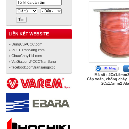
LIÊN KẾT WEBSITE
» DungCuPCCC.com
» PCCCTranSang.com
» ChuaChay114.com
» VatGia.com/PCCCTranSang
» facebook.com/transangpccc
Đặt hàng
Mã số : 2Cx1.5mm2
Cáp xoắn, chống cháy,
2Cx1.5mm2 Ala