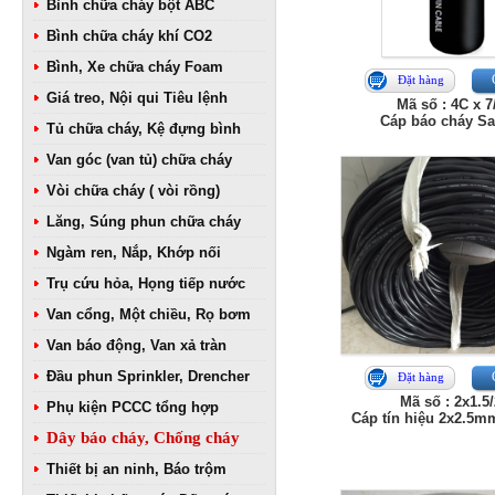
Bình chữa cháy bột ABC
Bình chữa cháy khí CO2
Bình, Xe chữa cháy Foam
Đặt hàng
Giá treo, Nội qui Tiêu lệnh
Mã số : 4C x 7
Cáp báo cháy S
Tủ chữa cháy, Kệ đựng bình
Van góc (van tủ) chữa cháy
Vòi chữa cháy ( vòi rồng)
Lăng, Súng phun chữa cháy
Ngàm ren, Nắp, Khớp nối
Trụ cứu hỏa, Họng tiếp nước
Van cổng, Một chiều, Rọ bơm
Van báo động, Van xả tràn
Đầu phun Sprinkler, Drencher
Đặt hàng
Mã số : 2x1.5/
Phụ kiện PCCC tổng hợp
Cáp tín hiệu 2x2.5m
Dây báo cháy, Chống cháy
Thiết bị an ninh, Báo trộm