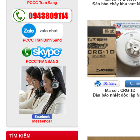
PCCC Tran Sang
Đèn báo cháy khu vực Ni
PCCC Tran Dinh Sang
PCCCTRANSANG
Chi tiế
Đặt hàng
Mã số : CRG-1D
Đầu báo nhiệt độc lập Ni
Messenger
TÌM KIẾM