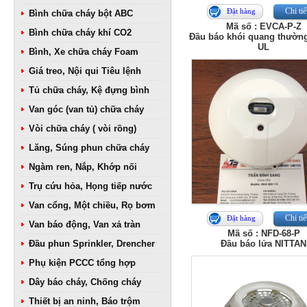
Chi tiế
Đặt hàng
Bình chữa cháy bột ABC
Mã số : EVCA-P-Z
Bình chữa cháy khí CO2
Đầu báo khói quang thườn
UL
Bình, Xe chữa cháy Foam
Giá treo, Nội qui Tiêu lệnh
Tủ chữa cháy, Kệ đựng bình
Van góc (van tủ) chữa cháy
Vòi chữa cháy ( vòi rồng)
Lăng, Súng phun chữa cháy
Ngàm ren, Nắp, Khớp nối
Trụ cứu hỏa, Họng tiếp nước
Van cổng, Một chiều, Rọ bơm
Chi tiế
Đặt hàng
Van báo động, Van xả tràn
Mã số : NFD-68-P
Đầu phun Sprinkler, Drencher
Đầu báo lửa NITTAN
Phụ kiện PCCC tổng hợp
Dây báo cháy, Chống cháy
Thiết bị an ninh, Báo trộm