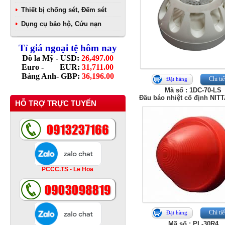
Thiết bị chống sét, Đếm sét
Dụng cụ bảo hộ, Cứu nạn
Tỉ giá ngoại tệ hôm nay
Đô la Mỹ - USD:
26,497.00
Euro - EUR:
31,711.00
Bảng Anh- GBP:
36,196.00
Chi tiế
Đặt hàng
Mã số : 1DC-70-LS
Đầu báo nhiệt cố định NIT
HỖ TRỢ TRỰC TUYẾN
PCCC.TS - Le Hoa
Chi tiế
Đặt hàng
Mã số : PL-30R4