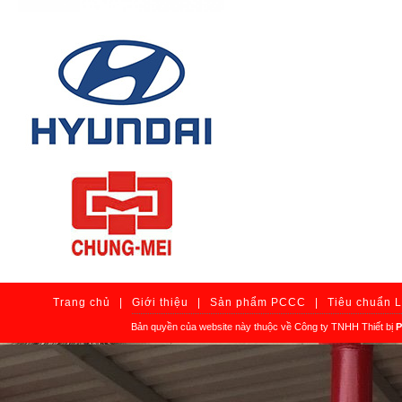
Trang chủ
|
Giới thiệu
|
Sản phẩm PCCC
|
Tiêu chuẩn 
Bản quyền của website này thuộc về Công ty TNHH Thiết bị
P