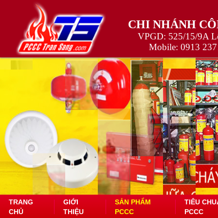
CHI NHÁNH CÔ
VPGD: 525/15/9A Lê
Mobile:
0913 237
TRANG
GIỚI
SẢN PHẨM
TIÊU CHU
CHỦ
THIỆU
PCCC
PCCC