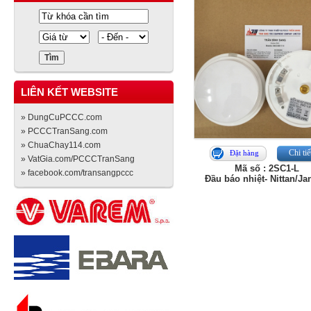
LIÊN KẾT WEBSITE
» DungCuPCCC.com
» PCCCTranSang.com
» ChuaChay114.com
Chi tiế
Đặt hàng
» VatGia.com/PCCCTranSang
Mã số : 2SC1-L
» facebook.com/transangpccc
Đầu báo nhiệt- Nittan/J