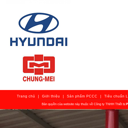
Trang chủ
|
Giới thiệu
|
Sản phẩm PCCC
|
Tiêu chuẩn 
Bản quyền của website này thuộc về Công ty TNHH Thiết bị
P