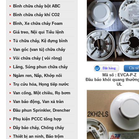
Bình chữa cháy bột ABC
Bình chữa cháy khí CO2
Bình, Xe chữa cháy Foam
Giá treo, Nội qui Tiêu lệnh
Tủ chữa cháy, Kệ đựng bình
Van góc (van tủ) chữa cháy
Vòi chữa cháy ( vòi rồng)
Lăng, Súng phun chữa cháy
Chi tiế
Đặt hàng
Mã số : EVCA-P-Z
Ngàm ren, Nắp, Khớp nối
Đầu báo khói quang thườn
Trụ cứu hỏa, Họng tiếp nước
UL
Van cổng, Một chiều, Rọ bơm
Van báo động, Van xả tràn
Đầu phun Sprinkler, Drencher
Phụ kiện PCCC tổng hợp
Dây báo cháy, Chống cháy
Thiết bị an ninh, Báo trộm