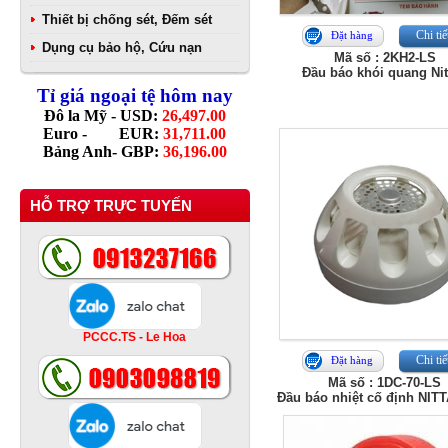
Thiết bị chống sét, Đếm sét
Chi tiế
Đặt hàng
Dụng cụ bảo hộ, Cứu nạn
Mã số : 2KH2-LS
Đầu báo khói quang Nit
Tỉ giá ngoại tệ hôm nay
Đô la Mỹ - USD:
26,497.00
Euro - EUR:
31,711.00
Bảng Anh- GBP:
36,196.00
HỖ TRỢ TRỰC TUYẾN
PCCC.TS - Le Hoa
Chi tiế
Đặt hàng
Mã số : 1DC-70-LS
Đầu báo nhiệt cố định NIT