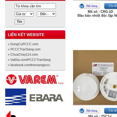
Chi tiế
Đặt hàng
Mã số : CRG-1D
Đầu báo nhiệt độc lập Ni
LIÊN KẾT WEBSITE
» DungCuPCCC.com
» PCCCTranSang.com
» ChuaChay114.com
» VatGia.com/PCCCTranSang
» facebook.com/transangpccc
Chi tiế
Đặt hàng
Mã số : 2SC1-L