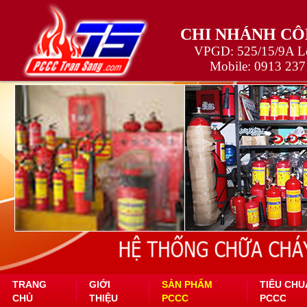
CHI NHÁNH CÔ
VPGD: 525/15/9A Lê
Mobile:
0913 237
TRANG
GIỚI
SẢN PHẨM
TIÊU CHU
CHỦ
THIỆU
PCCC
PCCC