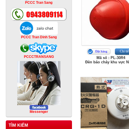
PCCC Tran Sang
PCCC Tran Dinh Sang
Chi tiế
Đặt hàng
PCCCTRANSANG
Mã số : PL-30R4
Đèn báo cháy khu vực Ni
Messenger
TÌM KIẾM