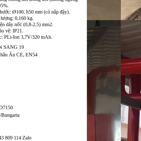
≤95%.
thước: Ø100, h50 mm (có nắp đậy).
 lượng: 0,160 kg.
iện dây nối: (0,8-2,5) mm2.
ảo vệ: IP21.
ạc: PLi-Ion 3,7V/320 mAh.
ẦN SANG 19
 Châu Âu CE, EN54
 FD7150
s/Bungaria
43 809 114 Zalo