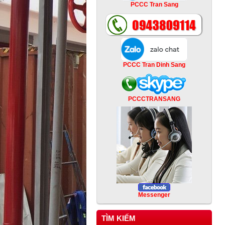
PCCC Tran Sang
PCCC Tran Dinh Sang
PCCCTRANSANG
Messenger
TÌM KIẾM