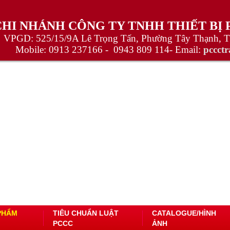
CHI NHÁNH CÔNG TY TNHH THIẾT BỊ
VPGD: 525/15/9A Lê Trọng Tấn, Phường Tây Thạnh, 
Mobile:
0913 237166 -
0943 809 114
- Email:
pccct
PHẨM
TIÊU CHUẨN LUẬT
CATALOGUE/HÌNH
PCCC
ẢNH