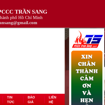
 PCCC TRẦN SANG
Thành phố Hồ Chí Minh
ransang@gmail.com
TIN
BÁO
LIÊN
TỨC
GIÁ
HỆ