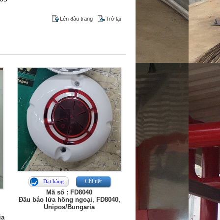
Lên đầu trang
Trở lại
Chi tiết
Đặt hàng
Mã số : FD8040
Đầu báo lửa hồng ngoại, FD8040,
Unipos/Bungaria
ia