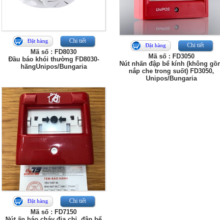
Chi tiết
Đặt hàng
Chi tiết
Đặt hàng
Mã số : FD8030
Mã số : FD3050
Đầu báo khói thường FD8030-
Nút nhấn đập bể kính (không g
hãngUnipos/Bungaria
nắp che trong suốt) FD3050,
Unipos/Bungaria
Chi tiết
Đặt hàng
Mã số : FD7150
Nút ấn báo cháy địa chỉ, đập bể