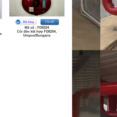
Chi tiết
Đặt hàng
Mã số : FD8204
Còi đèn kết hợp FD8204,
ồm
Unipos/Bungaria