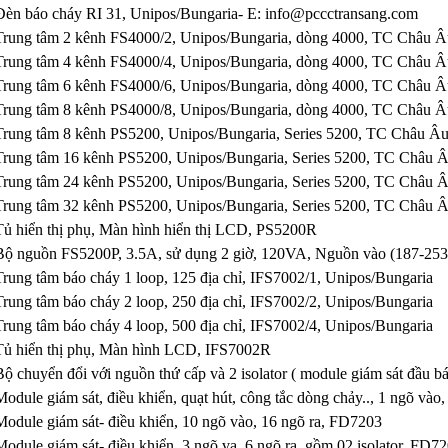
Đèn báo cháy RI 31, Unipos/Bungaria- E: info@pccctransang.com
Trung tâm 2 kênh FS4000/2, Unipos/Bungaria, dòng 4000, TC Châu 
Trung tâm 4 kênh FS4000/4, Unipos/Bungaria, dòng 4000, TC Châu 
Trung tâm 6 kênh FS4000/6, Unipos/Bungaria, dòng 4000, TC Châu 
Trung tâm 8 kênh PS4000/8, Unipos/Bungaria, dòng 4000, TC Châu 
Trung tâm 8 kênh PS5200, Unipos/Bungaria, Series 5200, TC Châu 
Trung tâm 16 kênh PS5200, Unipos/Bungaria, Series 5200, TC Châu
Trung tâm 24 kênh PS5200, Unipos/Bungaria, Series 5200, TC Châu
Trung tâm 32 kênh PS5200, Unipos/Bungaria, Series 5200, TC Châu
Tủ hiển thị phụ, Màn hình hiển thị LCD, PS5200R
Bộ nguồn FS5200P, 3.5A, sử dụng 2 giờ, 120VA, Nguồn vào (187-25
Trung tâm báo cháy 1 loop, 125 địa chỉ, IFS7002/1, Unipos/Bungaria
Trung tâm báo cháy 2 loop, 250 địa chỉ, IFS7002/2, Unipos/Bungaria
Trung tâm báo cháy 4 loop, 500 địa chỉ, IFS7002/4, Unipos/Bungaria
Tủ hiển thị phụ, Màn hình LCD, IFS7002R
Bộ chuyển đổi với nguồn thứ cấp và 2 isolator ( module giám sát đầu 
Module giám sát, điều khiển, quạt hút, công tắc dòng chảy.., 1 ngõ và
Module giám sát- điều khiển, 10 ngõ vào, 16 ngõ ra, FD7203
Module giám sát- điều khiển, 3 ngõ va, 6 ngõ ra, gồm 02 isolator, FD7