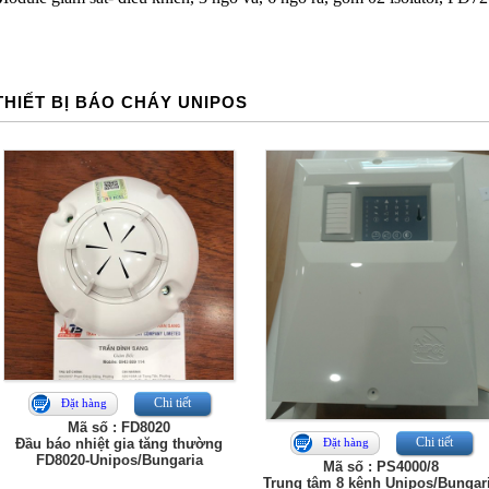
THIẾT BỊ BÁO CHÁY UNIPOS
Chi tiết
Đặt hàng
Mã số : FD8020
Chi tiết
Đầu báo nhiệt gia tăng thường
Đặt hàng
FD8020-Unipos/Bungaria
Mã số : PS4000/8
Trung tâm 8 kênh Unipos/Bungar