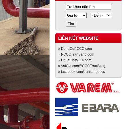
LIÊN KẾT WEBSITE
» DungCuPCCC.com
» PCCCTranSang.com
» ChuaChay114.com
» VatGia.com/PCCCTranSang
» facebook.com/transangpccc