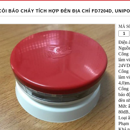
CÒI BÁO CHÁY TÍCH HỢP ĐÈN ĐỊA CHỈ FD7204D, UNI
MÃ S
Điện 
Nguồn
Công s
làm vi
24VD
Công s
làm vi
4,0)m
Công s
báo đ
đèn n
Mức â
80dB,
Loại 
Phạm 
Khả n