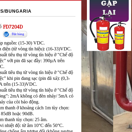
POS/BUNGARIA
Ố
FD7204D
Đặt hàng
áp nguồn: (15-30) VDC.
 điện (từ vòng tín hiệu): (16-33)VDC.
uất tiêu thụ từ vòng tín hiệu ở "Chế độ
ệc” với pin đã sạc đầy: 390µА trên
C.
uất tiêu thụ từ vòng tín hiệu ở "Chế độ
ệc” khi pin đang sạc (pin đã xả): (0,3-
A trên (15-33)VDC.
uất tiêu thụ từ vòng tín hiệu ở "Chế độ
ộng”: 2mA không có đèn nháy/ 5mА có
háy của còi báo động.
m thanh ở khoảng cách 1m tùy chọn:
 85dB hoặc 90dB.
âm thanh tùy chọn: 25 âm.
vi nhiệt độ: từ âm 10°С đến 50°С.
ăng chống ẩm tương đối (không ngưng