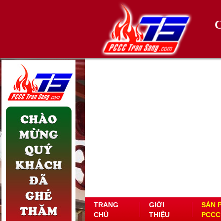
TRANG
GIỚI
SẢN 
CHỦ
THIỆU
PCCC