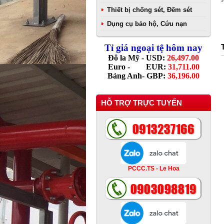
Thiết bị chống sét, Đếm sét
Dụng cụ bảo hộ, Cứu nạn
Tỉ giá ngoại tệ hôm nay
Đô la Mỹ - USD:
26,497.00
Euro - EUR:
31,711.00
Bảng Anh- GBP:
36,196.00
HỖ TRỢ TRỰC TUYẾN
PCCC.TS - Le Hoa