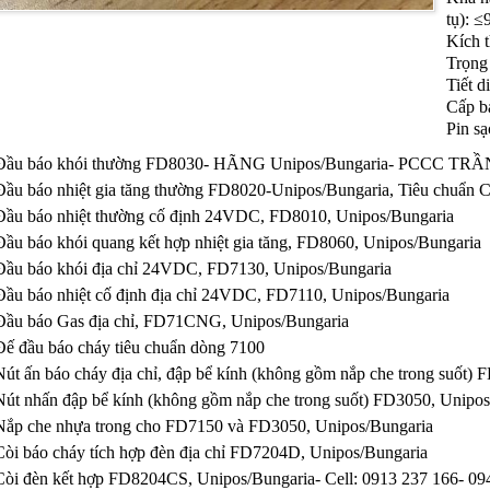
tụ): 
Kích 
Trọng
Tiết d
Cấp b
Pin s
Đầu báo khói thường FD8030- HÃNG Unipos/Bungaria- PCCC TR
Đầu báo nhiệt gia tăng thường FD8020-Unipos/Bungaria, Tiêu chuẩn
Đầu báo nhiệt thường cố định 24VDC, FD8010, Unipos/Bungaria
Đầu báo khói quang kết hợp nhiệt gia tăng, FD8060, Unipos/Bungaria
Đầu báo khói địa chỉ 24VDC, FD7130, Unipos/Bungaria
Đầu báo nhiệt cố định địa chỉ 24VDC, FD7110, Unipos/Bungaria
Đầu báo Gas địa chỉ, FD71CNG, Unipos/Bungaria
Đế đầu báo cháy tiêu chuẩn dòng 7100
Nút ấn báo cháy địa chỉ, đập bể kính (không gồm nắp che trong suốt)
Nút nhấn đập bể kính (không gồm nắp che trong suốt) FD3050, Unipo
Nắp che nhựa trong cho FD7150 và FD3050, Unipos/Bungaria
Còi báo cháy tích hợp đèn địa chỉ FD7204D, Unipos/Bungaria
Còi đèn kết hợp FD8204CS, Unipos/Bungaria- Cell: 0913 237 166- 09