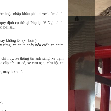
ớc hoặc nhập khẩu phải được kiểm định 
y định cụ thể tại Phụ lục V Nghị định 
 loại sau:
háy không téc (xe bơm).
y rừng, xe chữa cháy hóa chất, xe chữa 
hỉ huy, xe thông tin ánh sáng, xe trạm 
e cấp cứu sự cố, xe cứu nạn, cứu hộ, xe 
c, máy bơm nổi.
c).
…