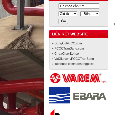
LIÊN KẾT WEBSITE
» DungCuPCCC.com
» PCCCTranSang.com
» ChuaChay114.com
» VatGia.com/PCCCTranSang
» facebook.com/transangpccc