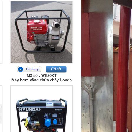
Chi tiết
Đặt hàng
Mã số : WB20XT
Máy bơm xăng chữa cháy Honda