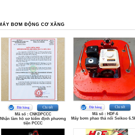
MÁY BƠM ĐỘNG CƠ XĂNG
Chi tiết
Chi tiết
Đặt hàng
Đặt hàng
Mã số : HDF-6
Mã số : CNKDPCCC
Máy bơm phao thả nổi Seikoo 6.
Nhận làm hồ sơ kiểm định phương
tiện PCCC