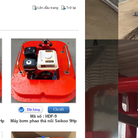
Lên đầu trang
Trở lại
Chi tiết
Đặt hàng
Mã số : HDF-9
5Hp
Máy bơm phao thả nổi Seikoo 9Hp