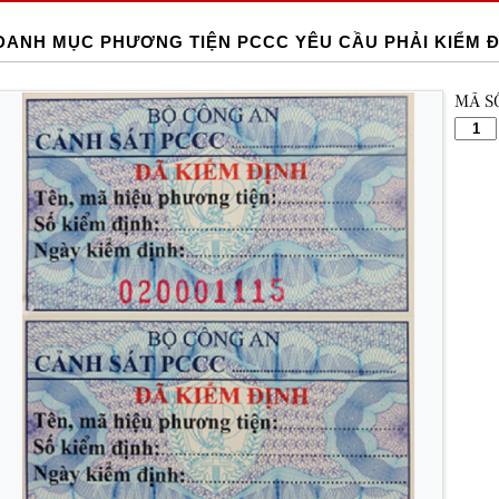
DANH MỤC PHƯƠNG TIỆN PCCC YÊU CẦU PHẢI KIỂM Đ
MÃ S