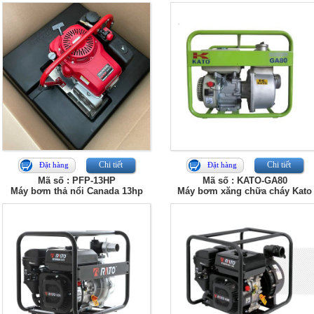
Chi tiết
Chi tiết
Đặt hàng
Đặt hàng
Mã số : PFP-13HP
Mã số : KATO-GA80
Máy bơm thả nổi Canada 13hp
Máy bơm xăng chữa cháy Kato