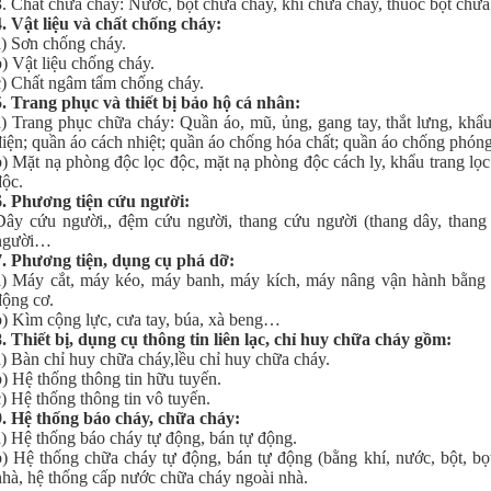
3. Chất chữa cháy: Nước, bột chữa cháy, khí chữa cháy, thuốc bọt chữa
4. Vật liệu và chất chống cháy:
a) Sơn chống cháy.
b) Vật liệu chống cháy.
c) Chất ngâm tẩm chống cháy.
5. Trang phục và thiết bị bảo hộ cá nhân:
a) Trang phục chữa cháy: Quần áo, mũ, ủng, gang tay, thắt lưng, khẩu
điện; quần áo cách nhiệt; quần áo chống hóa chất; quần áo chống phóng
b) Mặt nạ phòng độc lọc độc, mặt nạ phòng độc cách ly, khẩu trang lọc
độc.
6. Phương tiện cứu người: 
Dây cứu người,, đệm cứu người, thang cứu người (thang dây, thang 
người…
7. Phương tiện, dụng cụ phá dỡ:
a) Máy cắt, máy kéo, máy banh, máy kích, máy nâng vận hành bằng k
động cơ.
b) Kìm cộng lực, cưa tay, búa, xà beng…
8. Thiết bị, dụng cụ thông tin liên lạc, chỉ huy chữa cháy gồm:
a) Bàn chỉ huy chữa cháy,lều chỉ huy chữa cháy.
b) Hệ thống thông tin hữu tuyến.
c) Hệ thống thông tin vô tuyến.
9. Hệ thống báo cháy, chữa cháy:
a) Hệ thống báo cháy tự động, bán tự động.
b) Hệ thống chữa cháy tự động, bán tự động (bằng khí, nước, bột, bọ
nhà, hệ thống cấp nước chữa cháy ngoài nhà.