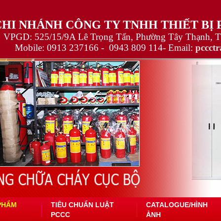
CHI NHÁNH CÔNG TY TNHH THIẾT BỊ
VPGD: 525/15/9A Lê Trọng Tấn, Phường Tây Thạnh, 
Mobile:
0913 237166 -
0943 809 114
- Email:
pccct
PHẨM
TIÊU CHUẨN LUẬT
CATALOGUE/HÌNH
PCCC
ẢNH