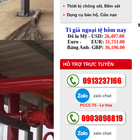
Thiết bị chống sét, Đếm sét
Dụng cụ bảo hộ, Cứu nạn
Tỉ giá ngoại tệ hôm nay
Đô la Mỹ - USD:
26,497.00
Euro - EUR:
31,711.00
Bảng Anh- GBP:
36,196.00
HỖ TRỢ TRỰC TUYẾN
PCCC.TS - Le Hoa