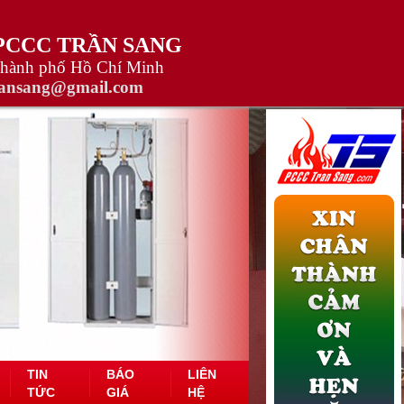
 PCCC TRẦN SANG
Thành phố Hồ Chí Minh
ransang@gmail.com
TIN
BÁO
LIÊN
TỨC
GIÁ
HỆ