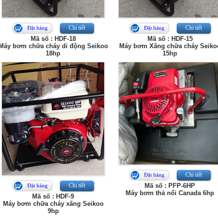
Chi tiết
Chi tiết
Đặt hàng
Đặt hàng
Mã số : HDF-18
Mã số : HDF-15
Máy bơm chữa cháy di động Seikoo
Máy bơm Xăng chữa cháy Seiko
18hp
15hp
Chi tiết
Đặt hàng
Chi tiết
Mã số : PFP-6HP
Đặt hàng
Máy bơm thả nổi Canada 6hp
Mã số : HDF-9
Máy bơm chữa cháy xăng Seikoo
9hp