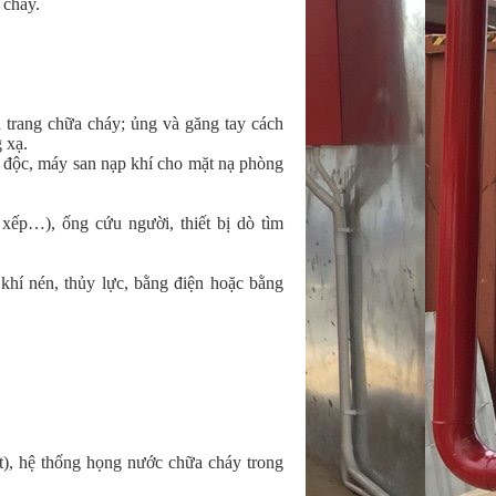
 cháy.
 trang chữa cháy; ủng và găng tay cách 
 xạ.
 độc, máy san nạp khí cho mặt nạ phòng 
xếp…), ống cứu người, thiết bị dò tìm 
hí nén, thủy lực, bằng điện hoặc bằng 
t), hệ thống họng nước chữa cháy trong 