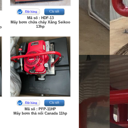
Chi tiết
Đặt hàng
Mã số : HDF-13
Máy bơm chữa cháy Xăng Seikoo
13hp
o
Chi tiết
Đặt hàng
Mã số : PFP-11HP
Máy bơm thả nổi Canada 11hp