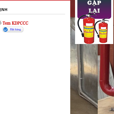
ỊNH
Ố
Tem KDPCCC
Đặt hàng