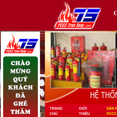
TRANG
GIỚI
SẢN 
CHỦ
THIỆU
PCCC