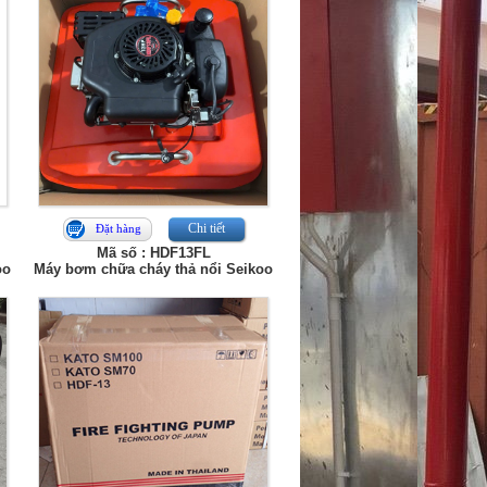
Chi tiết
Đặt hàng
Mã số : HDF13FL
oo
Máy bơm chữa cháy thả nổi Seikoo