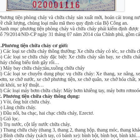
Phương tiện phòng cháy và chữa cháy sản xuất mới, hoán cải trong nư
về chất lượng, chủng loại mẫu mã theo quy định của Bộ Công an.
Danh mục phương tiện phòng cháy và chữa cháy phải kiểm định được qu
số 79/2014/NĐ-CP ngày 31 tháng 07 năm 2014 của Chính phủ, gồm các
.
Phương tiện chữa cháy cơ giới:
a) Các loại xe chữa cháy thông thường: Xe chữa cháy có téc, xe chữa c
b) Các loại xe chữa cháy đặc biệt: Xe chữa cháy sân bay, xe chữa chá
cháy chống biểu tình gây rối…
c) Máy bay chữa cháy;tàu,xuồng chữa cháy
d) Các loại xe chuyên dung phục vụ chữa cháy: Xe thang, xe nâng, xe c
bơm, xe chở nước, xe chở phương tiện, xe chở quân, xe chở hóa chất, x
hút khói, xe kỹ thuật…
đ) Các loại máy bơm chữa cháy: Máy bơm khiêng tay, máy bơm rơmoó
2. Phương tiện chữa cháy thông dụng:
a) Vòi, ống hút chữa cháy.
b) Lăng chữa cháy.
c) Đầu nối, ba chạc, hai chạc chữa cháy, Ezectơ.
d) Giỏ lọc.
đ) Trụ nước, cột lấy nước chữa cháy.
e) Thang chữa cháy (thang 3, thang 2, thang hộp, thang móc, thang khá
g) Bình chữa cháy (xách tay, có bánh xe): bình bột, bình bọt, bình khí