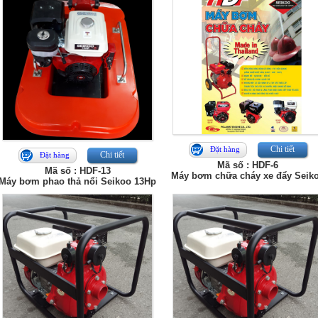
Chi tiết
Đặt hàng
Chi tiết
Đặt hàng
Mã số : HDF-6
Mã số : HDF-13
Máy bơm chữa cháy xe đẩy Seik
Máy bơm phao thả nổi Seikoo 13Hp