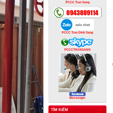
PCCC Tran Sang
PCCC Tran Dinh Sang
PCCCTRANSANG
Messenger
TÌM KIẾM