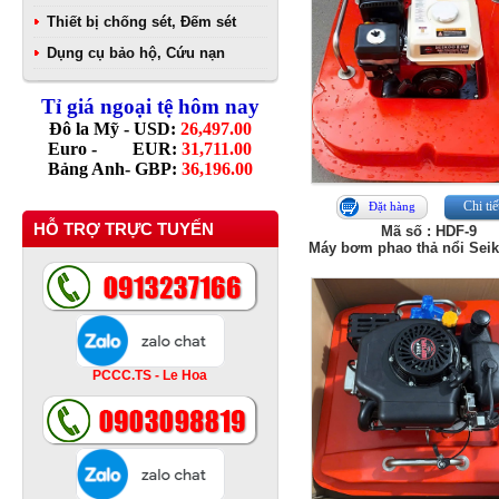
Thiết bị chống sét, Đếm sét
Dụng cụ bảo hộ, Cứu nạn
Tỉ giá ngoại tệ hôm nay
Đô la Mỹ - USD:
26,497.00
Euro - EUR:
31,711.00
Bảng Anh- GBP:
36,196.00
Chi tiế
Đặt hàng
HỖ TRỢ TRỰC TUYẾN
Mã số : HDF-9
Máy bơm phao thả nổi Sei
PCCC.TS - Le Hoa