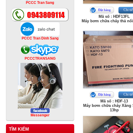
PCCC Tran Sang
Chi tiế
Đặt hàng
Mã số : HDF13FL
Máy bơm chữa cháy thả nổi
PCCC Tran Dinh Sang
PCCCTRANSANG
Chi tiế
Đặt hàng
Mã số : HDF-13
Máy bơm chữa cháy Xăng 
13hp
Messenger
TÌM KIẾM