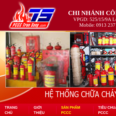
CHI NHÁNH CÔ
VPGD: 525/15/9A Lê
Mobile:
0913 237
TRANG
GIỚI
SẢN PHẨM
TIÊU CHU
CHỦ
THIỆU
PCCC
PCCC