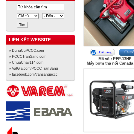
LIÊN KẾT WEBSITE
» DungCuPCCC.com
Chi tiế
Đặt hàng
» PCCCTranSang.com
Mã số : PFP-13HP
» ChuaChay114.com
Máy bơm thả nổi Canada
» VatGia.com/PCCCTranSang
» facebook.com/transangpccc