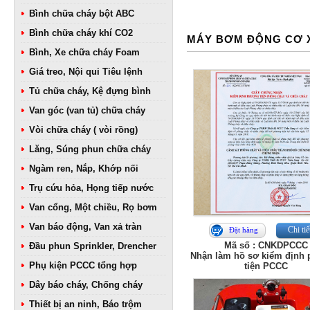
Bình chữa cháy bột ABC
Bình chữa cháy khí CO2
MÁY BƠM ĐỘNG CƠ 
Bình, Xe chữa cháy Foam
Giá treo, Nội qui Tiêu lệnh
Tủ chữa cháy, Kệ đựng bình
Van góc (van tủ) chữa cháy
Vòi chữa cháy ( vòi rồng)
Lăng, Súng phun chữa cháy
Ngàm ren, Nắp, Khớp nối
Trụ cứu hỏa, Họng tiếp nước
Van cổng, Một chiều, Rọ bơm
Van báo động, Van xả tràn
Chi tiế
Đặt hàng
Mã số : CNKDPCCC
Đầu phun Sprinkler, Drencher
Nhận làm hồ sơ kiểm định
Phụ kiện PCCC tổng hợp
tiện PCCC
Dây báo cháy, Chống cháy
Thiết bị an ninh, Báo trộm