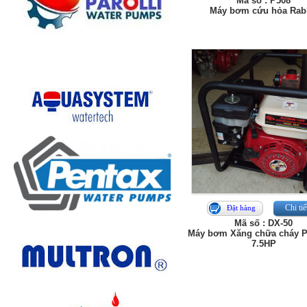
Mã số : P508
Máy bơm cứu hỏa Rab
Chi tiế
Đặt hàng
Mã số : DX-50
Máy bơm Xăng chữa cháy P
7.5HP