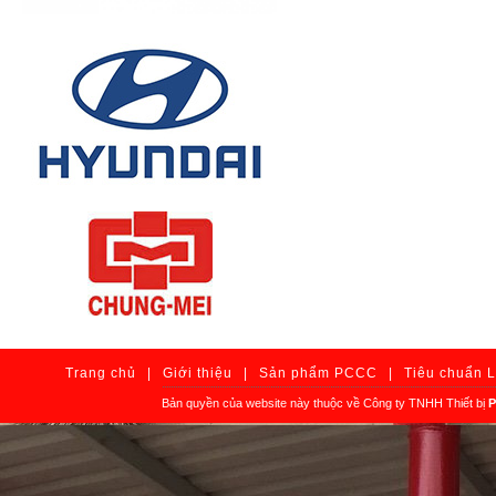
Trang chủ
|
Giới thiệu
|
Sản phẩm PCCC
|
Tiêu chuẩn 
Bản quyền của website này thuộc về Công ty TNHH Thiết bị
P