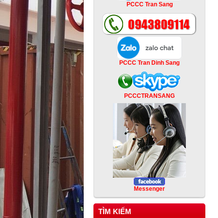
PCCC Tran Sang
PCCC Tran Dinh Sang
PCCCTRANSANG
Messenger
TÌM KIẾM