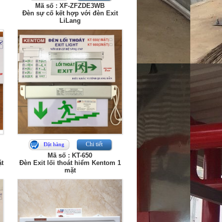
Mã số : XF-ZFZDE3WB
Đèn sự cố kết hợp với đèn Exit
LiLang
Chi tiết
Đặt hàng
Mã số : KT-650
ặt
Đèn Exit lối thoát hiểm Kentom 1
mặt