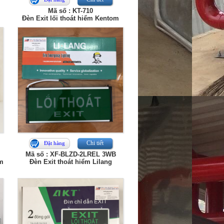
Mã số : KT-710
Đèn Exit lối thoát hiểm Kentom
Chi tiết
Đặt hàng
Mã số : XF-BLZD-2LREL 3WB
om
Đèn Exit thoát hiểm Lilang