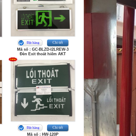
Chi tiết
Đặt hàng
Mã số : GC-BLZD-I2LREW-3
Đèn Exit thoát hiểm AKT
Chi tiết
Đặt hàng
Mã số : HW-120P