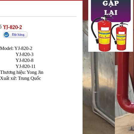
Ố
YJ-820-2
Đặt hàng
Model: YJ-820-2
YJ-820-3
YJ-820-8
YJ-820-11
Thương hiệu: Yong Jin
Xuất xứ: Trung Quốc