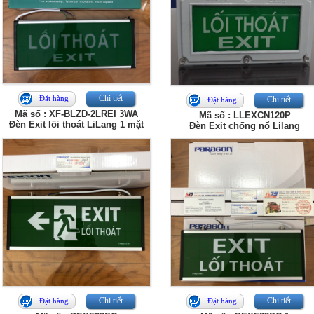
Chi tiết
Đặt hàng
Chi tiết
Đặt hàng
Mã số : XF-BLZD-2LREI 3WA
Mã số : LLEXCN120P
Đèn Exit lối thoát LiLang 1 mặt
Đèn Exit chống nổ Lilang
Chi tiết
Chi tiết
Đặt hàng
Đặt hàng