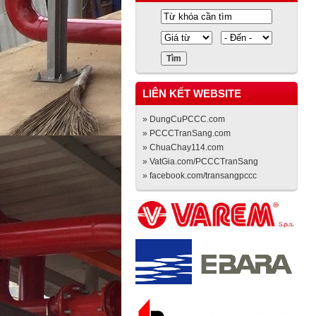
LIÊN KẾT WEBSITE
» DungCuPCCC.com
» PCCCTranSang.com
» ChuaChay114.com
» VatGia.com/PCCCTranSang
» facebook.com/transangpccc