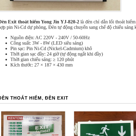
Đèn Exit thoát hiểm Yong Jin YJ-820-2
là đèn chỉ dẫn lối thoát hiể
hợp pin Ni-Cd dự phòng, Đèn tự động chuyển sang chế độ chiếu sáng k
Nguồn điện: AC 220V - 240V / 50-60Hz
Công suất: 3W - 8W (LED siêu sáng)
Pin sạc: Pin Ni-Cd (Nickel-Cadmium) khô
Thời gian sạc đầy: 24 giờ (tự động ngắt khi đầy)
Thời gian chiếu sáng: ≥ 120 phút
Kích thước: 27 × 187 × 430 mm
ĐÈN THOÁT HIỂM, ĐÈN EXIT