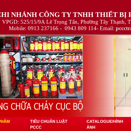
CHI NHÁNH CÔNG TY TNHH THIẾT BỊ
VPGD: 525/15/9A Lê Trọng Tấn, Phường Tây Thạnh, 
Mobile:
0913 237166 -
0943 809 114
- Email:
pccct
PHẨM
TIÊU CHUẨN LUẬT
CATALOGUE/HÌNH
PCCC
ẢNH