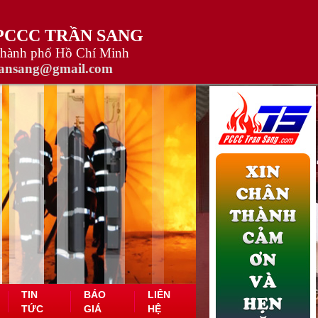
 PCCC TRẦN SANG
Thành phố Hồ Chí Minh
ransang@gmail.com
TIN
BÁO
LIÊN
TỨC
GIÁ
HỆ