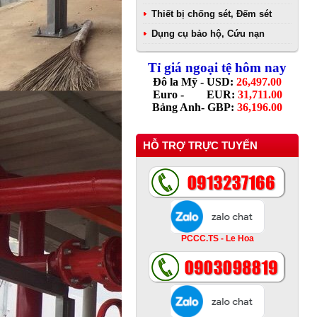
Thiết bị chống sét, Đếm sét
Dụng cụ bảo hộ, Cứu nạn
Tỉ giá ngoại tệ hôm nay
Đô la Mỹ - USD:
26,497.00
Euro - EUR:
31,711.00
Bảng Anh- GBP:
36,196.00
HỖ TRỢ TRỰC TUYẾN
PCCC.TS - Le Hoa