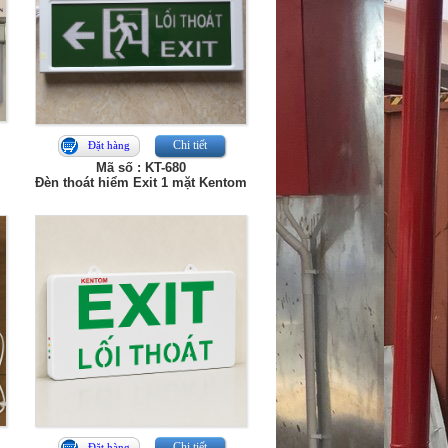
Chi tiết
Đặt hàng
Mã số : KT-680
Đèn thoát hiểm Exit 1 mặt Kentom
Chi tiết
Đặt hàng