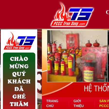
TRANG
GIỚI
SẢN 
CHỦ
THIỆU
PCCC