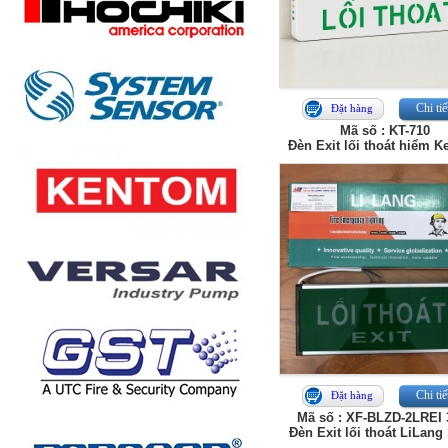
Chi tiế
Đặt hàng
Mã số : KT-710
Đèn Exit lối thoát hiểm 
Chi tiế
Đặt hàng
Mã số : XF-BLZD-2LREI
Đèn Exit lối thoát LiLang