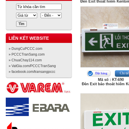
Đèn Exit thoát hiểm Kento
LIÊN KẾT WEBSITE
» DungCuPCCC.com
» PCCCTranSang.com
» ChuaChay114.com
» VatGia.com/PCCCTranSang
» facebook.com/transangpccc
Chi tiế
Đặt hàng
Mã số : KT-690
Đèn Exit báo thoát hiểm 