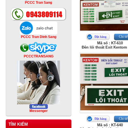
PCCC Tran Sang
Chi tiế
PCCC Tran Dinh Sang
Đặt hàng
Mã số : KT-610
Đèn lối thoát Exit Kentom
PCCCTRANSANG
Messenger
Chi tiế
Đặt hàng
TÌM KIẾM
Mã số : KT-640