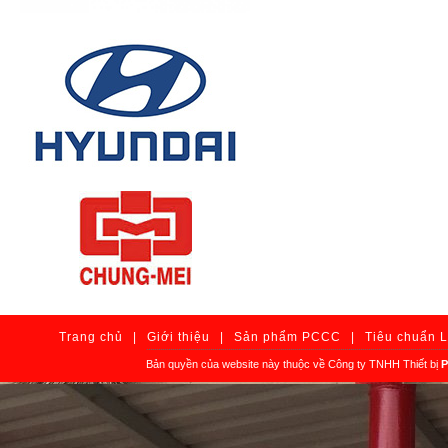
Trang chủ
|
Giới thiệu
|
Sản phẩm PCCC
|
Tiêu chuẩn 
Bản quyền của website này thuộc về Công ty TNHH Thiết bị
P