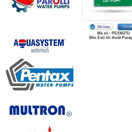
Chi tiế
Đặt hàng
Mã số : PEXM27U
Đèn Exit lối thoát Para