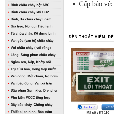
Cấp bảo vệ:
Bình chữa cháy bột ABC
Bình chữa cháy khí CO2
Bình, Xe chữa cháy Foam
Giá treo, Nội qui Tiêu lệnh
Tủ chữa cháy, Kệ đựng bình
ĐÈN THOÁT HIỂM, ĐÈ
Van góc (van tủ) chữa cháy
Vòi chữa cháy ( vòi rồng)
Lăng, Súng phun chữa cháy
Ngàm ren, Nắp, Khớp nối
Trụ cứu hỏa, Họng tiếp nước
Van cổng, Một chiều, Rọ bơm
Van báo động, Van xả tràn
Đầu phun Sprinkler, Drencher
Phụ kiện PCCC tổng hợp
Dây báo cháy, Chống cháy
Chi tiế
Đặt hàng
Thiết bị an ninh, Báo trộm
Mã số : KT-110