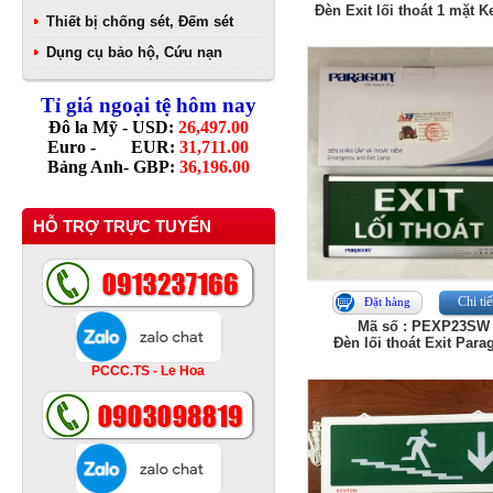
Đèn Exit lối thoát 1 mặt 
Thiết bị chống sét, Đếm sét
Dụng cụ bảo hộ, Cứu nạn
Tỉ giá ngoại tệ hôm nay
Đô la Mỹ - USD:
26,497.00
Euro - EUR:
31,711.00
Bảng Anh- GBP:
36,196.00
HỖ TRỢ TRỰC TUYẾN
Chi tiế
Đặt hàng
Mã số : PEXP23SW
Đèn lối thoát Exit Para
PCCC.TS - Le Hoa