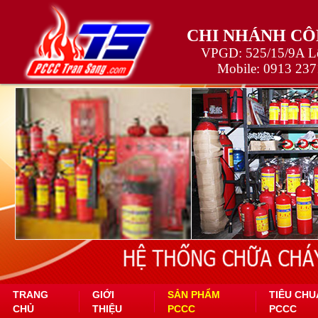
CHI NHÁNH CÔ
VPGD: 525/15/9A Lê
Mobile:
0913 237
TRANG
GIỚI
SẢN PHẨM
TIÊU CHU
CHỦ
THIỆU
PCCC
PCCC