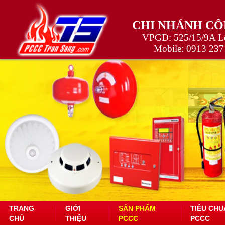
CHI NHÁNH CÔ
VPGD: 525/15/9A Lê
Mobile:
0913 237
TRANG
GIỚI
SẢN PHẨM
TIÊU CHU
CHỦ
THIỆU
PCCC
PCCC