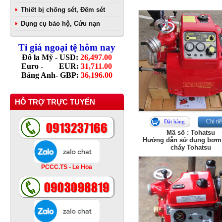
Thiết bị chống sét, Đếm sét
Dụng cụ bảo hộ, Cứu nạn
Tỉ giá ngoại tệ hôm nay
Đô la Mỹ - USD:
26,497.00
Euro - EUR:
31,711.00
Bảng Anh- GBP:
36,196.00
HỖ TRỢ TRỰC TUYẾN
Chi tiế
Đặt hàng
Mã số : Tohatsu
Hướng dẫn sử dụng bơm
cháy Tohatsu
PCCC.TS - Le Hoa