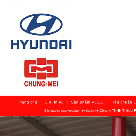
Trang chủ
|
Giới thiệu
|
Sản phẩm PCCC
|
Tiêu chuẩn 
Bản quyền của website này thuộc về Công ty TNHH Thiết bị
P