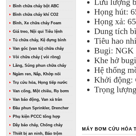
Lưu lượng b
Bình chữa cháy bột ABC
Họng hút: 
Bình chữa cháy khí CO2
Họng xả: 6
Bình, Xe chữa cháy Foam
Dung tích bì
Giá treo, Nội qui Tiêu lệnh
Tiêu hao nhi
Tủ chữa cháy, Kệ đựng bình
Bugi: NGK
Van góc (van tủ) chữa cháy
Vòi chữa cháy ( vòi rồng)
Khe hở bugi
Lăng, Súng phun chữa cháy
Hệ thống mồ
Ngàm ren, Nắp, Khớp nối
Khởi động: 
Trụ cứu hỏa, Họng tiếp nước
Trọng lượng
Van cổng, Một chiều, Rọ bơm
Van báo động, Van xả tràn
Đầu phun Sprinkler, Drencher
Phụ kiện PCCC tổng hợp
Dây báo cháy, Chống cháy
MÁY BƠM CỨU HỎA 
Thiết bị an ninh, Báo trộm