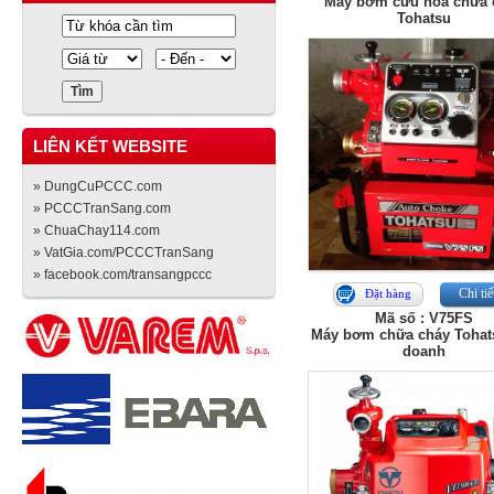
Máy bơm cứu hỏa chữa 
Tohatsu
LIÊN KẾT WEBSITE
» DungCuPCCC.com
» PCCCTranSang.com
» ChuaChay114.com
» VatGia.com/PCCCTranSang
» facebook.com/transangpccc
Chi tiế
Đặt hàng
Mã số : V75FS
Máy bơm chữa cháy Tohats
doanh