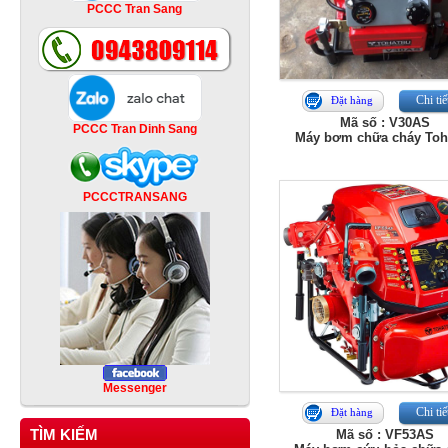
PCCC Tran Sang
Chi tiế
Đặt hàng
Mã số : V30AS
PCCC Tran Dinh Sang
Máy bơm chữa cháy Toh
PCCCTRANSANG
Messenger
Chi tiế
Đặt hàng
TÌM KIẾM
Mã số : VF53AS