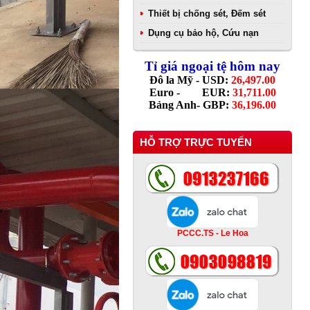
Thiết bị chống sét, Đếm sét
Dụng cụ bảo hộ, Cứu nạn
Tỉ giá ngoại tệ hôm nay
Đô la Mỹ - USD:
26,497.00
Euro - EUR:
31,711.00
Bảng Anh- GBP:
36,196.00
HỖ TRỢ TRỰC TUYẾN
PCCC.TS - Le Hoa