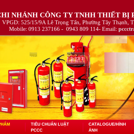
CHI NHÁNH CÔNG TY TNHH THIẾT BỊ
VPGD: 525/15/9A Lê Trọng Tấn, Phường Tây Thạnh, 
Mobile:
0913 237166 -
0943 809 114
- Email:
pccct
PHẨM
TIÊU CHUẨN LUẬT
CATALOGUE/HÌNH
PCCC
ẢNH