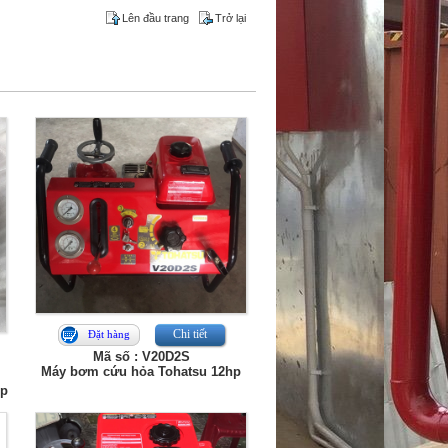
Lên đầu trang
Trở lại
Chi tiết
Đặt hàng
Mã số : V20D2S
Máy bơm cứu hỏa Tohatsu 12hp
hp