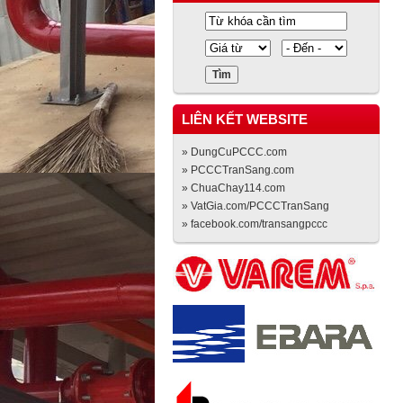
LIÊN KẾT WEBSITE
» DungCuPCCC.com
» PCCCTranSang.com
» ChuaChay114.com
» VatGia.com/PCCCTranSang
» facebook.com/transangpccc