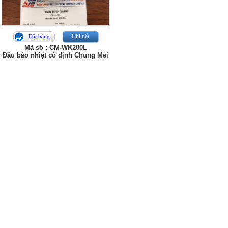
Chi tiết
Đặt hàng
Mã số : CM-WK200L
Đầu báo nhiệt cố định Chung Mei