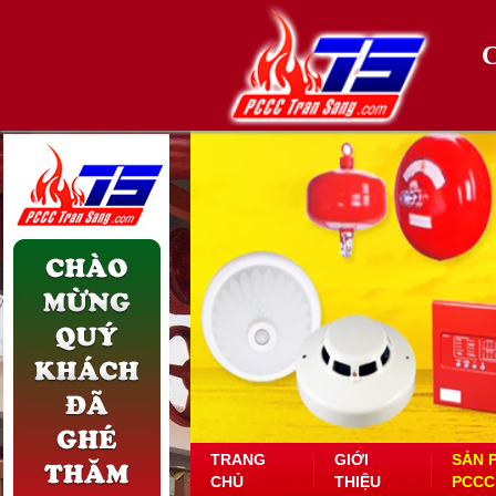
TRANG
GIỚI
SẢN 
CHỦ
THIỆU
PCCC