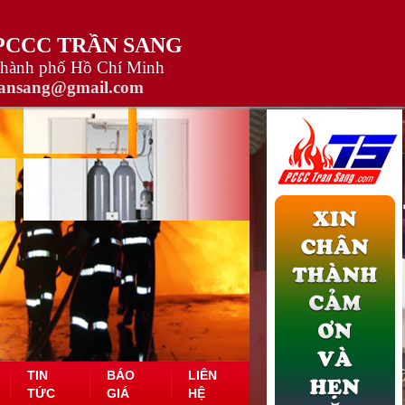
 PCCC TRẦN SANG
Thành phố Hồ Chí Minh
ransang@gmail.com
TIN
BÁO
LIÊN
TỨC
GIÁ
HỆ