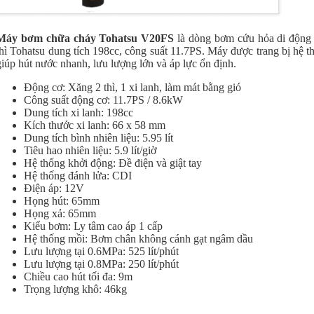
Máy bơm chữa cháy Tohatsu V20FS
là dòng bơm cứu hỏa di động 
thì Tohatsu dung tích 198cc, công suất 11.7PS. Máy được trang bị hệ
giúp hút nước nhanh, lưu lượng lớn và áp lực ổn định.
Động cơ: Xăng 2 thì, 1 xi lanh, làm mát bằng gió
Công suất động cơ: 11.7PS / 8.6kW
Dung tích xi lanh: 198cc
Kích thước xi lanh: 66 x 58 mm
Dung tích bình nhiên liệu: 5.95 lít
Tiêu hao nhiên liệu: 5.9 lít/giờ
Hệ thống khởi động: Đề điện và giật tay
Hệ thống đánh lửa: CDI
Điện áp: 12V
Họng hút: 65mm
Họng xả: 65mm
Kiểu bơm: Ly tâm cao áp 1 cấp
Hệ thống mồi: Bơm chân không cánh gạt ngâm dầu
Lưu lượng tại 0.6MPa: 525 lít/phút
Lưu lượng tại 0.8MPa: 250 lít/phút
Chiều cao hút tối đa: 9m
Trọng lượng khô: 46kg