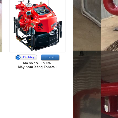
Chi tiết
Đặt hàng
Mã số : VE1500W
u
Máy bơm Xăng Tohatsu