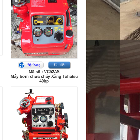
Chi tiết
Đặt hàng
Mã số : VC52AS
Máy bơm chữa cháy Xăng Tohatsu
40hp