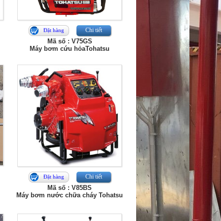
Chi tiết
Đặt hàng
Mã số : V75GS
Máy bơm cứu hỏaTohatsu
Chi tiết
Đặt hàng
Mã số : V85BS
Máy bơm nước chữa cháy Tohatsu