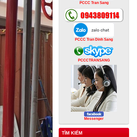
PCCC Tran Sang
PCCC Tran Dinh Sang
PCCCTRANSANG
Messenger
TÌM KIẾM