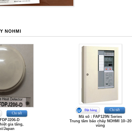
ÁY NOHMI
Chi tiết
Đặt hàng
Chi tiết
Mã số : FAP129N Series
 FDPJ206-D
Trung tâm báo cháy NOHMI 10~20
iệt gia tăng,
vùng
i/Japan