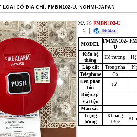
 LOẠI CÓ ĐỊA CHỈ, FMBN102-U, NOHMI-JAPAN
MÃ SỐ
FMBN102-U
Đặt hàng
FMMN102-
FM
MODEL
U
Kiểu hệ
Hệ thường
Hệ
thống
Lắp đặt
Trong nhà
Ng
Telephone
Có
Đèn phản
Có
hồi
Điiện áp
Vật liệu
Màu sắc
Trọng
Khoảng
Kho
lượng
130g