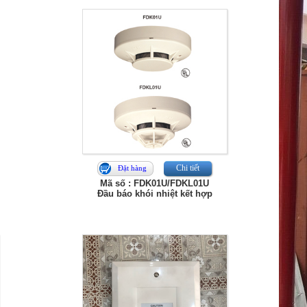
Chi tiết
Đặt hàng
Mã số : FDK01U/FDKL01U
Đầu báo khói nhiệt kết hợp