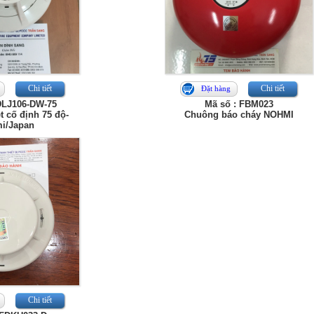
Chi tiết
Chi tiết
Đặt hàng
DLJ106-DW-75
Mã số : FBM023
t cố định 75 độ-
Chuông báo cháy NOHMI
i/Japan
Chi tiết