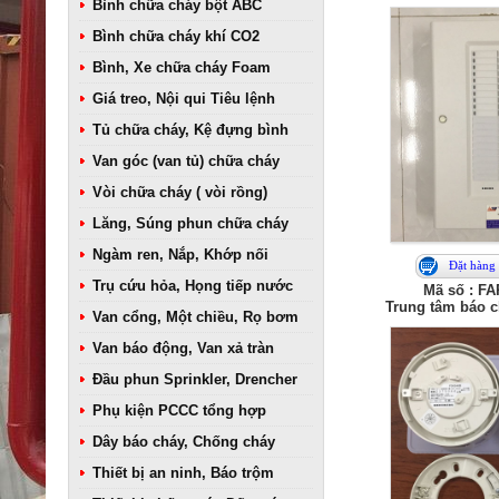
Bình chữa cháy bột ABC
Bình chữa cháy khí CO2
Bình, Xe chữa cháy Foam
Giá treo, Nội qui Tiêu lệnh
Tủ chữa cháy, Kệ đựng bình
Van góc (van tủ) chữa cháy
Vòi chữa cháy ( vòi rồng)
Lăng, Súng phun chữa cháy
Ngàm ren, Nắp, Khớp nối
Đặt hàng
Trụ cứu hỏa, Họng tiếp nước
Mã số : F
Trung tâm báo 
Van cổng, Một chiều, Rọ bơm
Van báo động, Van xả tràn
Đầu phun Sprinkler, Drencher
Phụ kiện PCCC tổng hợp
Dây báo cháy, Chống cháy
Thiết bị an ninh, Báo trộm