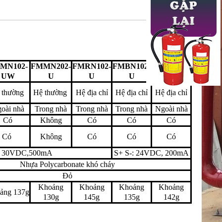
MN102-
FMMN202-
FMRN102-
FMBN102-
FMBN102-
UW
U
U
U
UW
 thường
Hệ thường
Hệ địa chỉ
Hệ địa chỉ
Hệ địa chỉ
oài nhà
Trong nhà
Trong nhà
Trong nhà
Ngoài nhà
Có
Không
Có
Có
Có
Có
Không
Có
Có
Có
30VDC,500mA
S+ S-: 24VDC, 200mA
Nhựa Polycarbonate khó cháy
Đỏ
Khoảng
Khoảng
Khoảng
Khoảng
ảng 137g
130g
145g
135g
142g