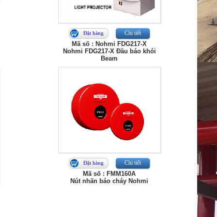
Chi tiết
Đặt hàng
Mã số : Nohmi FDG217-X
Nohmi FDG217-X Đầu báo khói
Beam
Chi tiết
Đặt hàng
Mã số : FMM160A
Nút nhấn báo cháy Nohmi