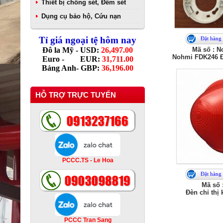
Thiết bị chống sét, Đếm sét
Dụng cụ bảo hộ, Cứu nạn
Tỉ giá ngoại tệ hôm nay
Đặt hàng
Đô la Mỹ - USD:
26,497.00
Mã số : 
Nohmi FDK246 Đ
Euro - EUR:
31,711.00
Bảng Anh- GBP:
36,196.00
HỖ TRỢ TRỰC TUYẾN
PCCC.TS - Le Hoa
Đặt hàng
Mã số 
Đèn chỉ thị
PCCC Tran Sang