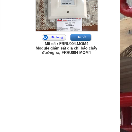
Chi tiết
Đặt hàng
Mã số : FRRU004-MOM4
Module giám sát địa chỉ báo cháy
đường ra, FRRU004-MOM4