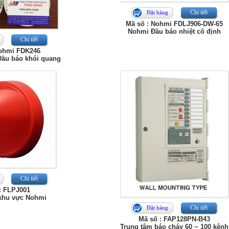
Chi tiết
Đặt hàng
Mã số : Nohmi FDLJ906-DW-65
Nohmi Đầu báo nhiệt cố định
Chi tiết
Nohmi FDK246
ầu báo khói quang
Chi tiết
: FLPJ001
 khu vực Nohmi
Chi tiết
Đặt hàng
Mã số : FAP128PN-B43
Trung tâm báo cháy 60 ~ 100 kênh