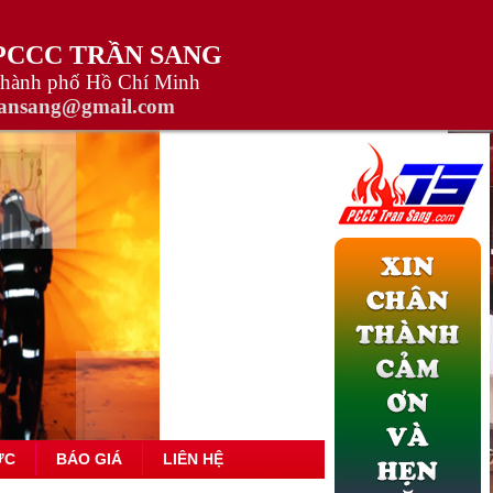
 PCCC TRẦN SANG
Thành phố Hồ Chí Minh
ransang@gmail.com
ỨC
BÁO GIÁ
LIÊN HỆ