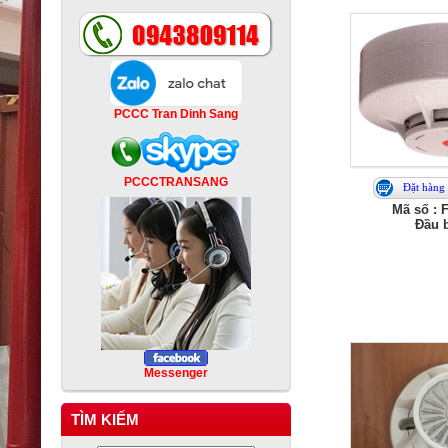
PCCC Tran Dinh Sang
PCCCTRANSANG
Đặt hàng
Mã số :
Đầu 
Messenger
TÌM KIẾM