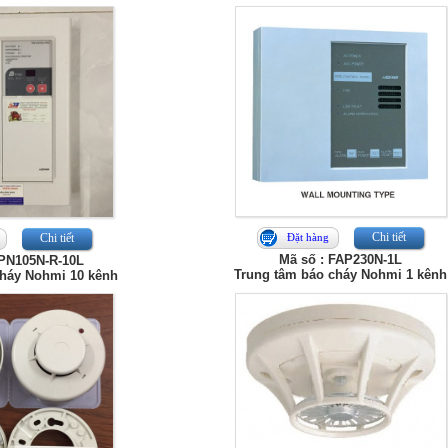
Chi tiết
Chi tiết
Đặt hàng
Mã số : FAP230N-1L
APN105N-R-10L
Trung tâm báo cháy Nohmi 1 kênh
cháy Nohmi 10 kênh