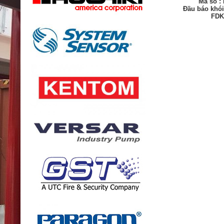
Mã số :
Đầu báo khói
FDK