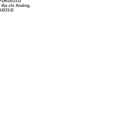
 FDKU033-D
 địa chỉ Analog,
U033-D