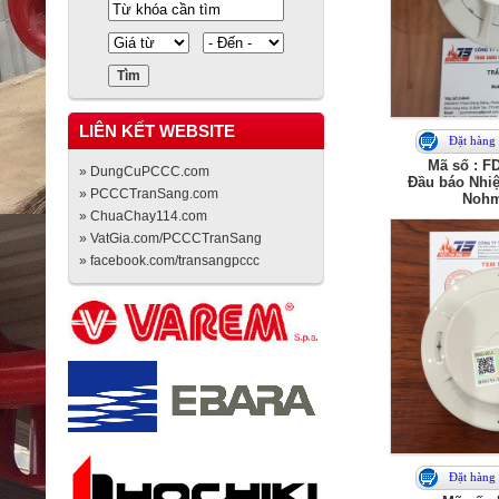
LIÊN KẾT WEBSITE
Đặt hàng
Mã số : F
» DungCuPCCC.com
Đầu báo Nhiệ
» PCCCTranSang.com
Nohm
» ChuaChay114.com
» VatGia.com/PCCCTranSang
» facebook.com/transangpccc
Đặt hàng