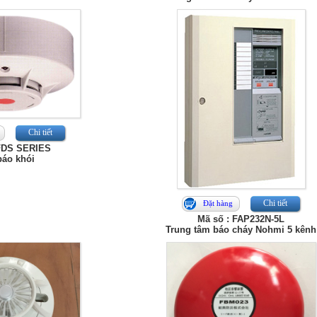
Chi tiết
 FDS SERIES
báo khói
Chi tiết
Đặt hàng
Mã số : FAP232N-5L
Trung tâm báo cháy Nohmi 5 kênh