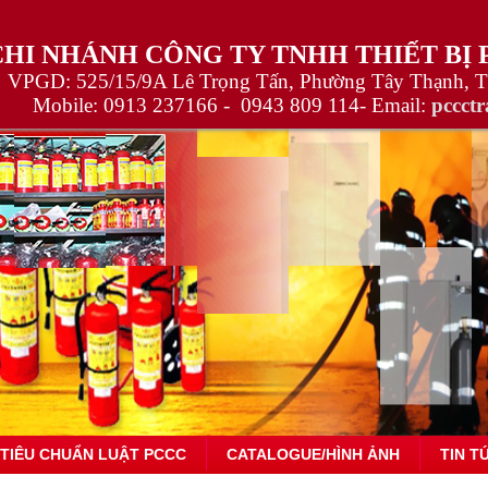
CHI NHÁNH CÔNG TY TNHH THIẾT BỊ
VPGD: 525/15/9A Lê Trọng Tấn, Phường Tây Thạnh, 
Mobile:
0913 237166 -
0943 809 114
- Email:
pccct
TIÊU CHUẨN LUẬT PCCC
CATALOGUE/HÌNH ẢNH
TIN T