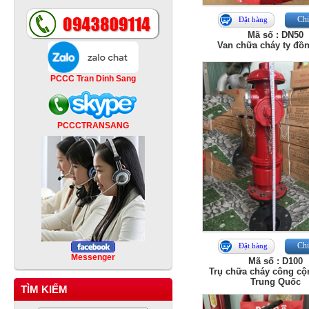
Chi 
Đặt hàng
Mã số : DN50
Van chữa cháy ty đồ
PCCC Tran Dinh Sang
PCCCTRANSANG
Chi 
Đặt hàng
Messenger
Mã số : D100
Trụ chữa cháy công cộ
Trung Quốc
TÌM KIẾM