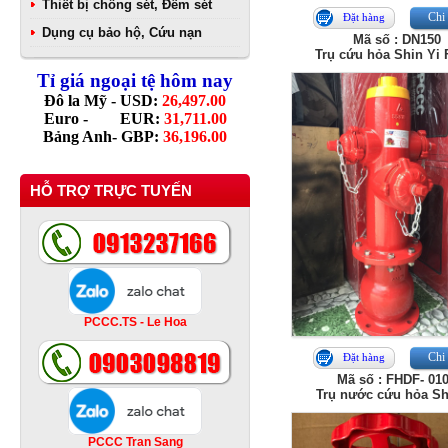
Thiết bị chống sét, Đếm sét
Chi 
Đặt hàng
Dụng cụ bảo hộ, Cứu nạn
Mã số : DN150
Trụ cứu hỏa Shin Yi
Tỉ giá ngoại tệ hôm nay
Đô la Mỹ - USD:
26,497.00
Euro - EUR:
31,711.00
Bảng Anh- GBP:
36,196.00
HỖ TRỢ TRỰC TUYẾN
PCCC.TS - Le Hoa
Chi 
Đặt hàng
Mã số : FHDF- 01
Trụ nước cứu hỏa Sh
PCCC Tran Sang