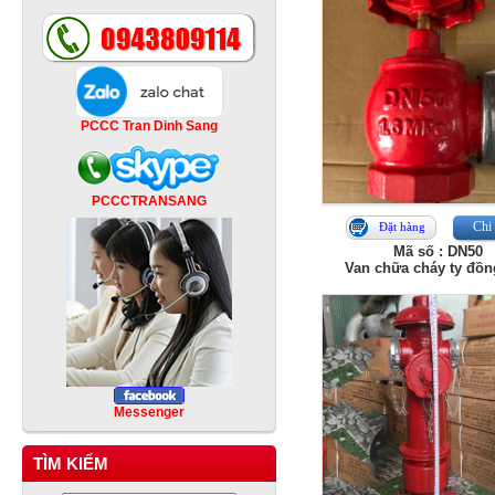
PCCC Tran Dinh Sang
PCCCTRANSANG
Chi 
Đặt hàng
Mã số : DN50
Van chữa cháy ty đồn
Messenger
TÌM KIẾM