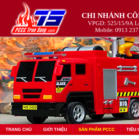
CHI NHÁNH CÔ
VPGD: 525/15/9A Lê
Mobile:
0913 237
TRANG CHỦ
GIỚI THIỆU
SẢN PHẨM PCCC
TIÊU