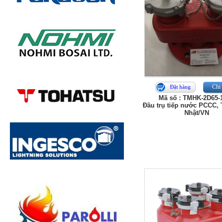
Chi 
Đặt hàng
Mã số : TMHK-2D65-
Đầu trụ tiếp nước PCCC,
Nhật/VN