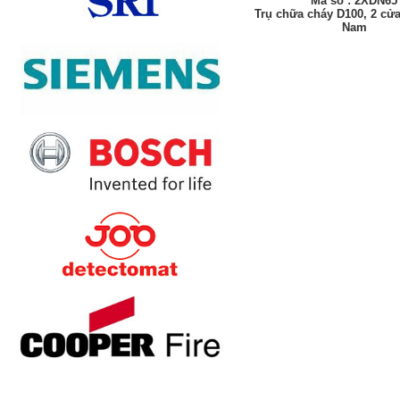
Mã số : 2XDN65
Trụ chữa cháy D100, 2 cửa
Nam