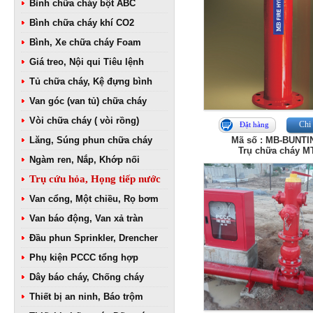
Bình chữa cháy bột ABC
Bình chữa cháy khí CO2
Bình, Xe chữa cháy Foam
Giá treo, Nội qui Tiêu lệnh
Tủ chữa cháy, Kệ đựng bình
Van góc (van tủ) chữa cháy
Vòi chữa cháy ( vòi rồng)
Chi 
Đặt hàng
Lăng, Súng phun chữa cháy
Mã số : MB-BUNTI
Trụ chữa cháy M
Ngàm ren, Nắp, Khớp nối
Trụ cứu hỏa, Họng tiếp nước
Van cổng, Một chiều, Rọ bơm
Van báo động, Van xả tràn
Đầu phun Sprinkler, Drencher
Phụ kiện PCCC tổng hợp
Dây báo cháy, Chống cháy
Thiết bị an ninh, Báo trộm