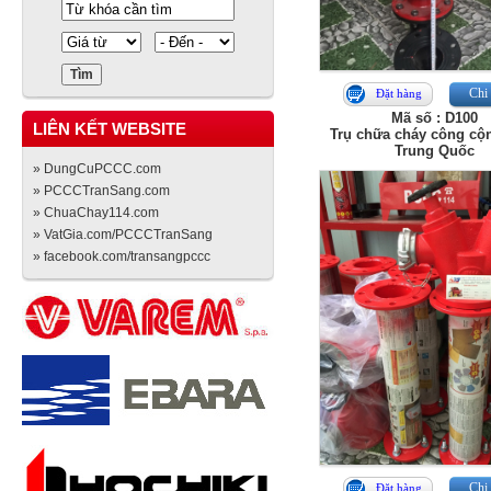
Chi 
Đặt hàng
Mã số : D100
LIÊN KẾT WEBSITE
Trụ chữa cháy công cộ
Trung Quốc
» DungCuPCCC.com
» PCCCTranSang.com
» ChuaChay114.com
» VatGia.com/PCCCTranSang
» facebook.com/transangpccc
Chi 
Đặt hàng