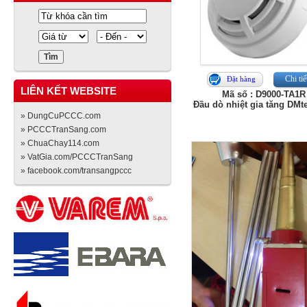
Chi tiế
Đặt hàng
LIÊN KẾT WEBSITE
Mã số : D9000-TA1R
Đầu dò nhiệt gia tăng DMt
» DungCuPCCC.com
» PCCCTranSang.com
» ChuaChay114.com
» VatGia.com/PCCCTranSang
» facebook.com/transangpccc