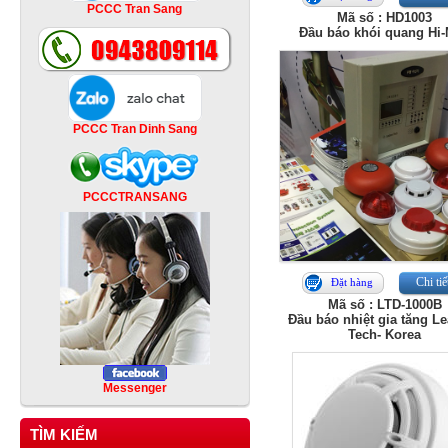
PCCC Tran Sang
Mã số : HD1003
Đầu báo khói quang Hi
PCCC Tran Dinh Sang
PCCCTRANSANG
Chi tiế
Đặt hàng
Mã số : LTD-1000B
Đầu báo nhiệt gia tăng L
Tech- Korea
Messenger
TÌM KIẾM