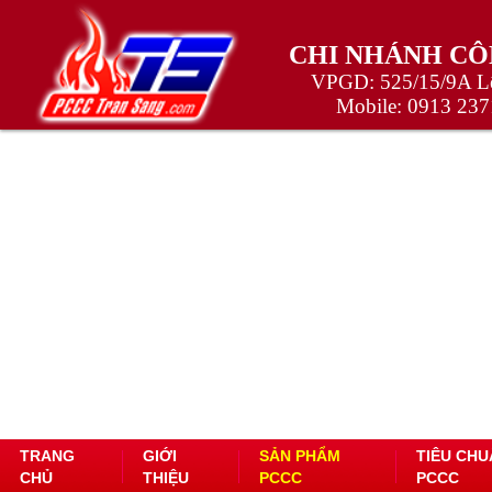
CHI NHÁNH CÔ
VPGD: 525/15/9A Lê
Mobile:
0913 237
TRANG
GIỚI
SẢN PHẨM
TIÊU CHU
CHỦ
THIỆU
PCCC
PCCC