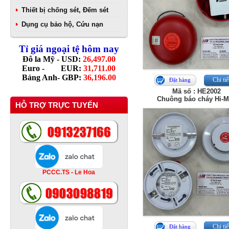
Thiết bị chống sét, Đếm sét
Dụng cụ bảo hộ, Cứu nạn
Tỉ giá ngoại tệ hôm nay
Đô la Mỹ - USD:
26,497.00
Euro - EUR:
31,711.00
Bảng Anh- GBP:
36,196.00
Chi tiế
Đặt hàng
Mã số : HE2002
Chuông báo cháy Hi-
HỖ TRỢ TRỰC TUYẾN
PCCC.TS - Le Hoa
Chi tiế
Đặt hàng