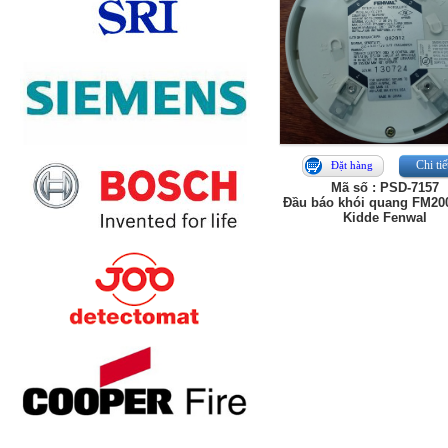
Chi tiế
Đặt hàng
Mã số : PSD-7157
Đầu báo khói quang FM20
Kidde Fenwal