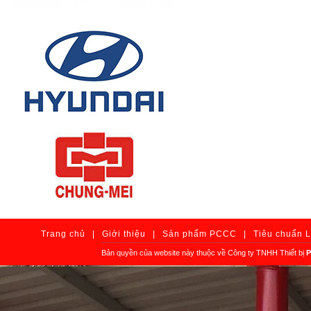
Trang chủ
|
Giới thiệu
|
Sản phẩm PCCC
|
Tiêu chuẩn 
Bản quyền của website này thuộc về Công ty TNHH Thiết bị
P