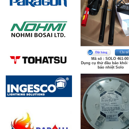
Chi tiế
Đặt hàng
Mã số : SOLO 461-00
Dụng cụ thử đầu báo khói
báo nhiệt Solo