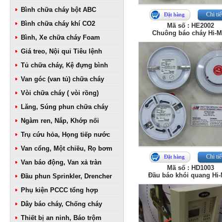
Bình chữa cháy bột ABC
Chi tiế
Đặt hàng
Bình chữa cháy khí CO2
Mã số : HE2002
Chuông báo cháy Hi-
Bình, Xe chữa cháy Foam
Giá treo, Nội qui Tiêu lệnh
Tủ chữa cháy, Kệ đựng bình
Van góc (van tủ) chữa cháy
Vòi chữa cháy ( vòi rồng)
Lăng, Súng phun chữa cháy
Ngàm ren, Nắp, Khớp nối
Trụ cứu hỏa, Họng tiếp nước
Van cổng, Một chiều, Rọ bơm
Chi tiế
Đặt hàng
Van báo động, Van xả tràn
Mã số : HD1003
Đầu báo khói quang Hi
Đầu phun Sprinkler, Drencher
Phụ kiện PCCC tổng hợp
Dây báo cháy, Chống cháy
Thiết bị an ninh, Báo trộm