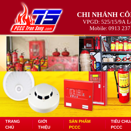
CHI NHÁNH CÔ
VPGD: 525/15/9A Lê
Mobile:
0913 237
TRANG
GIỚI
SẢN PHẨM
TIÊU CHU
CHỦ
THIỆU
PCCC
PCCC