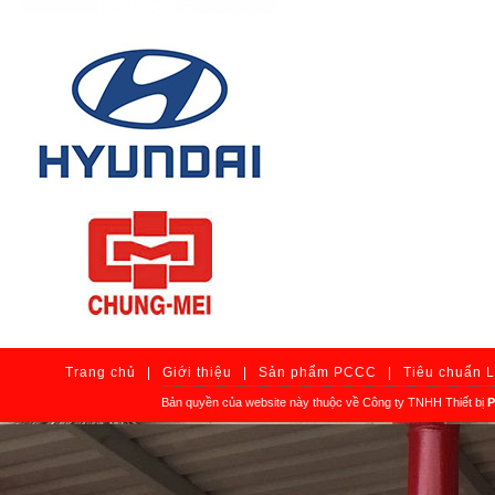
Trang chủ
|
Giới thiệu
|
Sản phẩm PCCC
|
Tiêu chuẩn 
Bản quyền của website này thuộc về Công ty TNHH Thiết bị
P