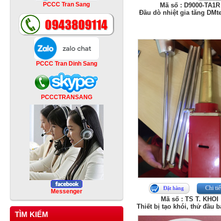
PCCC Tran Sang
Mã số : D9000-TA1R
Đầu dò nhiệt gia tăng DMt
PCCC Tran Dinh Sang
PCCCTRANSANG
Chi tiế
Đặt hàng
Messenger
Mã số : TS T. KHOI
Thiết bị tạo khói, thử đầu 
TÌM KIẾM