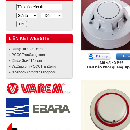
LIÊN KẾT WEBSITE
» DungCuPCCC.com
» PCCCTranSang.com
Chi tiế
Đặt hàng
» ChuaChay114.com
Mã số : XP95
» VatGia.com/PCCCTranSang
Đầu báo khói quang Ap
» facebook.com/transangpccc