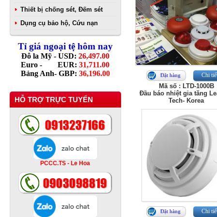
Thiết bị chống sét, Đếm sét
Dụng cụ bảo hộ, Cứu nạn
Tỉ giá ngoại tệ hôm nay
Đô la Mỹ - USD:
26,497.00
Euro - EUR:
31,711.00
Bảng Anh- GBP:
36,196.00
Chi tiế
Đặt hàng
Mã số : LTD-1000B
Đầu báo nhiệt gia tăng L
HỖ TRỢ TRỰC TUYẾN
Tech- Korea
PCCC.TS - Le Hoa
Chi tiế
Đặt hàng