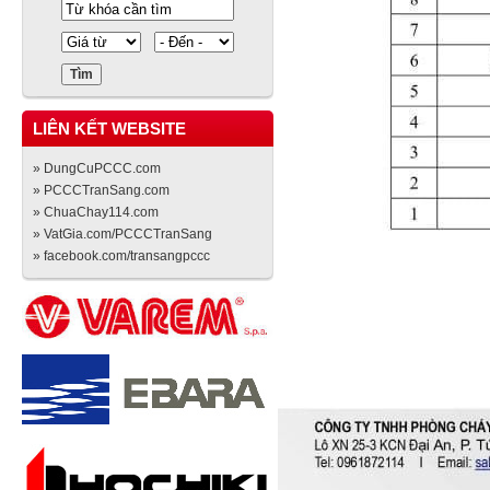
LIÊN KẾT WEBSITE
» DungCuPCCC.com
» PCCCTranSang.com
» ChuaChay114.com
» VatGia.com/PCCCTranSang
» facebook.com/transangpccc