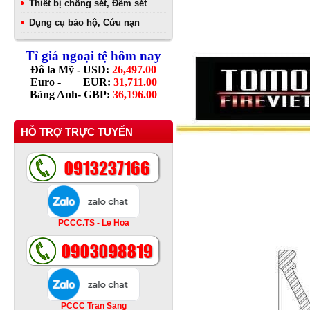
Thiết bị chống sét, Đếm sét
Dụng cụ bảo hộ, Cứu nạn
Tỉ giá ngoại tệ hôm nay
Đô la Mỹ - USD:
26,497.00
Euro - EUR:
31,711.00
Bảng Anh- GBP:
36,196.00
HỖ TRỢ TRỰC TUYẾN
PCCC.TS - Le Hoa
PCCC Tran Sang