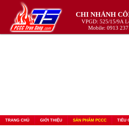
CHI NHÁNH CÔ
VPGD: 525/15/9A Lê
Mobile:
0913 237
TRANG CHỦ
GIỚI THIỆU
SẢN PHẨM PCCC
TIÊU