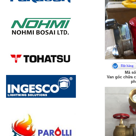
Đặt hàng
Mã số
Van góc chữa c
ph