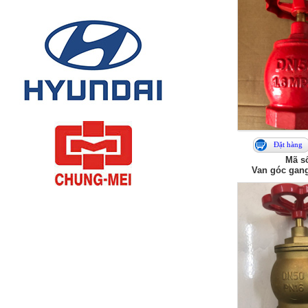
Đặt hàng
Mã số
Van góc gang