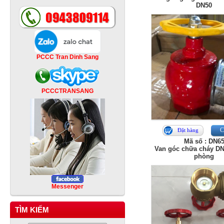
DN50
PCCC Tran Dinh Sang
PCCCTRANSANG
Ch
Đặt hàng
Mã số : DN6
Van góc chữa cháy DN
phòng
Messenger
TÌM KIẾM