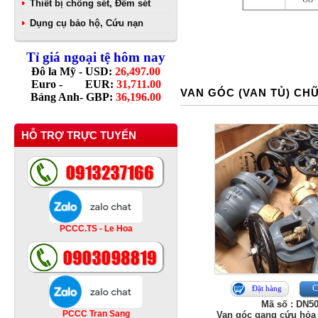
Thiết bị chống sét, Đếm sét
Dụng cụ bảo hộ, Cứu nạn
Tỉ giá ngoại tệ hôm nay
Đô la Mỹ - USD:
26,497.00
Euro - EUR:
31,711.00
VAN GÓC (VAN TỦ) CH
Bảng Anh- GBP:
36,196.00
HỖ TRỢ TRỰC TUYẾN
PCCC.TS - Le Hoa
Ch
Đặt hàng
Mã số : DN5
PCCC Tran Sang
Van góc gang cứu hỏa