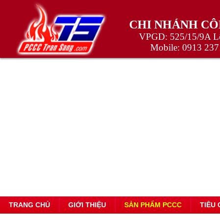
CHI NHÁNH CÔ
VPGD: 525/15/9A Lê
Mobile:
0913 237
TRANG CHỦ
GIỚI THIỆU
SẢN PHẨM PCCC
TIÊU