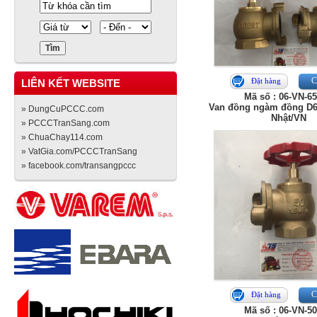
Ch
Đặt hàng
LIÊN KẾT WEBSITE
Mã số : 06-VN-6
Van đồng ngàm đồng D
» DungCuPCCC.com
Nhật/VN
» PCCCTranSang.com
» ChuaChay114.com
» VatGia.com/PCCCTranSang
» facebook.com/transangpccc
Ch
Đặt hàng
Mã số : 06-VN-5