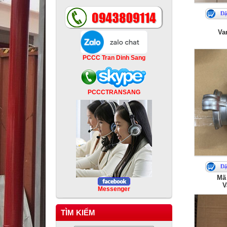
Đặ
Va
PCCC Tran Dinh Sang
PCCCTRANSANG
Đặ
Mã
V
Messenger
TÌM KIẾM