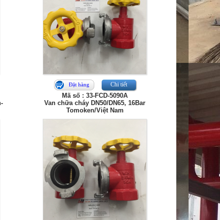
Chi tiết
Đặt hàng
Mã số : 33-FCD-5090A
-
Van chữa cháy DN50/DN65, 16Bar
Tomoken/Việt Nam