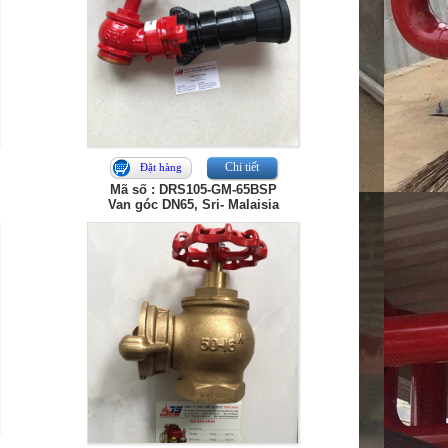
Chi tiết
Đặt hàng
Mã số : DRS105-GM-65BSP
Van góc DN65, Sri- Malaisia