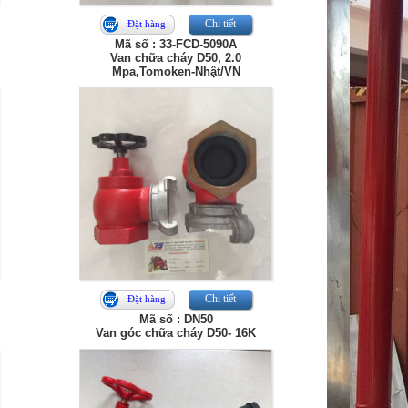
Chi tiết
Đặt hàng
Mã số : 33-FCD-5090A
Van chữa cháy D50, 2.0
Mpa,Tomoken-Nhật/VN
Chi tiết
Đặt hàng
Mã số : DN50
Van góc chữa cháy D50- 16K