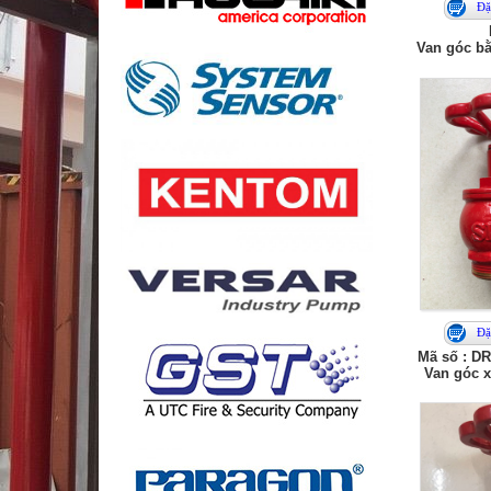
Đặ
Van góc bằ
Đặ
Mã số : 
Van góc x