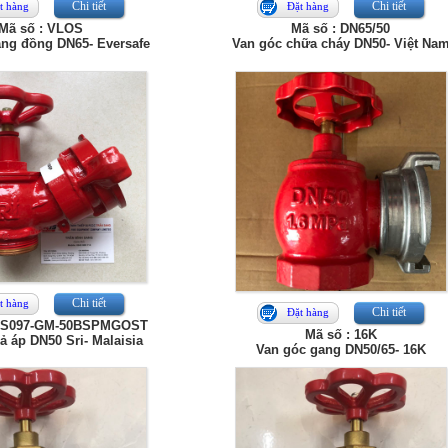
Chi tiết
Chi tiết
t hàng
Đặt hàng
Mã số : VLOS
Mã số : DN65/50
ng đồng DN65- Eversafe
Van góc chữa cháy DN50- Việt Na
Chi tiết
t hàng
Chi tiết
Đặt hàng
DRS097-GM-50BSPMGOST
Mã số : 16K
ả áp DN50 Sri- Malaisia
Van góc gang DN50/65- 16K