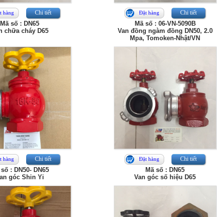
Chi tiết
Chi tiết
t hàng
Đặt hàng
Mã số : DN65
Mã số : 06-VN-5090B
n chữa cháy D65
Van đồng ngàm đồng DN50, 2.0
Mpa, Tomoken-Nhật/VN
Chi tiết
Chi tiết
t hàng
Đặt hàng
 số : DN50- DN65
Mã số : DN65
an góc Shin Yi
Van góc số hiệu D65