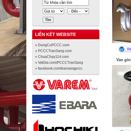
LIÊN KẾT WEBSITE
» DungCuPCCC.com
Đặ
» PCCCTranSang.com
» ChuaChay114.com
Van góc
» VatGia.com/PCCCTranSang
» facebook.com/transangpccc