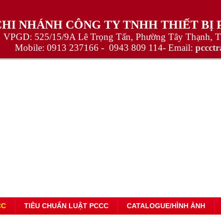
CHI NHÁNH CÔNG TY TNHH THIẾT BỊ
VPGD: 525/15/9A Lê Trọng Tấn, Phường Tây Thạnh, 
Mobile:
0913 237166 -
0943 809 114
- Email:
pccct
CC
TIÊU CHUẨN LUẬT PCCC
CATALOGUE/HÌNH ẢNH