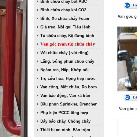
Bình chữa cháy bột ABC
Đặ
Bình chữa cháy khí CO2
Van góc g
Bình, Xe chữa cháy Foam
Giá treo, Nội qui Tiêu lệnh
Tủ chữa cháy, Kệ đựng bình
Van góc (van tủ) chữa cháy
Vòi chữa cháy ( vòi rồng)
Lăng, Súng phun chữa cháy
Ngàm ren, Nắp, Khớp nối
Trụ cứu hỏa, Họng tiếp nước
Van cổng, Một chiều, Rọ bơm
Van báo động, Van xả tràn
Đặ
Đầu phun Sprinkler, Drencher
Van góc 
Phụ kiện PCCC tổng hợp
Dây báo cháy, Chống cháy
Thiết bị an ninh, Báo trộm