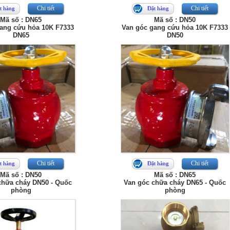
Chi tiết
Chi tiết
t hàng
Đặt hàng
Mã số : DN65
Mã số : DN50
ang cứu hỏa 10K F7333
Van góc gang cứu hỏa 10K F7333
DN65
DN50
Chi tiết
Chi tiết
t hàng
Đặt hàng
Mã số : DN50
Mã số : DN65
chữa cháy DN50 - Quốc
Van góc chữa cháy DN65 - Quốc
phòng
phòng