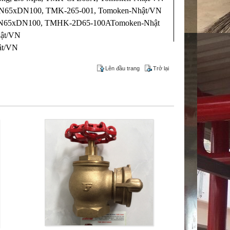
2DN65xDN100, TMK-265-001, Tomoken-Nhật/VN
 2DN65xDN100, TMHK-2D65-100ATomoken-Nhật
hật/VN
ật/VN
Lên đầu trang
Trở lại