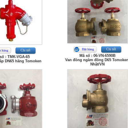
Chi tiết
Đặt hàng
Chi tiết
t hàng
Mã số : 06-VN-6590B
số : TMK-VGA-65
Van đồng ngàm đồng D65 Tomoken
 áp DN65 hãng Tomoken
Nhật/VN