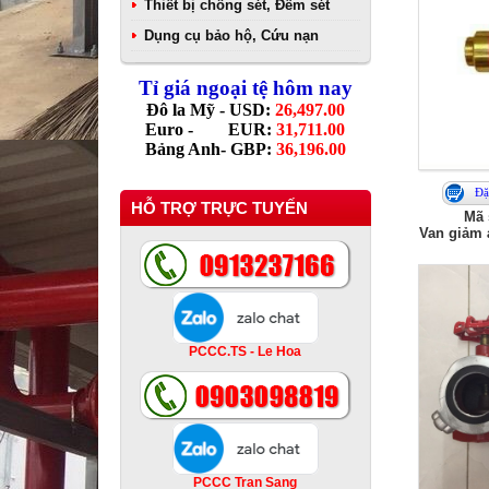
Thiết bị chống sét, Đếm sét
Dụng cụ bảo hộ, Cứu nạn
Tỉ giá ngoại tệ hôm nay
Đô la Mỹ - USD:
26,497.00
Euro - EUR:
31,711.00
Bảng Anh- GBP:
36,196.00
Đặ
HỖ TRỢ TRỰC TUYẾN
Mã 
Van giảm
PCCC.TS - Le Hoa
PCCC Tran Sang