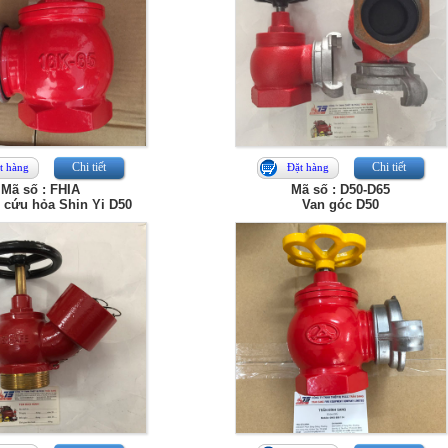
Chi tiết
Chi tiết
t hàng
Đặt hàng
Mã số : FHIA
Mã số : D50-D65
 cứu hỏa Shin Yi D50
Van góc D50