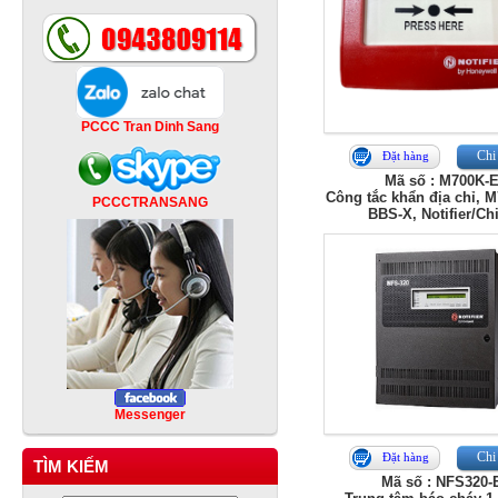
PCCC Tran Dinh Sang
Chi 
Đặt hàng
Mã số : M700K-
Công tắc khẩn địa chỉ, 
PCCCTRANSANG
BBS-X, Notifier/Ch
Messenger
Chi 
Đặt hàng
TÌM KIẾM
Mã số : NFS320-