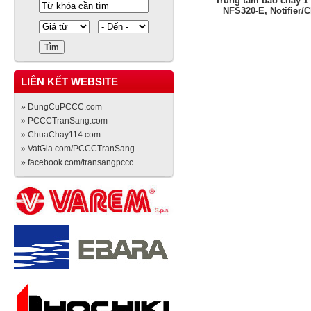
Trung tâm báo cháy 1
NFS320-E, Notifier/C
LIÊN KẾT WEBSITE
» DungCuPCCC.com
» PCCCTranSang.com
» ChuaChay114.com
» VatGia.com/PCCCTranSang
» facebook.com/transangpccc