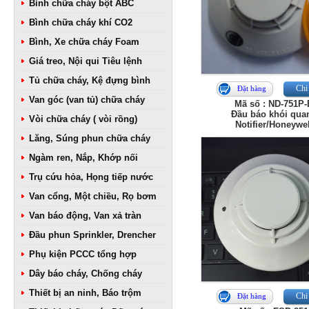
Bình chữa cháy bột ABC
Bình chữa cháy khí CO2
Bình, Xe chữa cháy Foam
Giá treo, Nội qui Tiêu lệnh
Tủ chữa cháy, Kệ đựng bình
Chi 
Đặt hàng
Van góc (van tủ) chữa cháy
Mã số : ND-751P-
Đầu báo khói qua
Vòi chữa cháy ( vòi rồng)
Notifier/Honeywel
Lăng, Súng phun chữa cháy
Ngàm ren, Nắp, Khớp nối
Trụ cứu hỏa, Họng tiếp nước
Van cổng, Một chiều, Rọ bơm
Van báo động, Van xả tràn
Đầu phun Sprinkler, Drencher
Phụ kiện PCCC tổng hợp
Dây báo cháy, Chống cháy
Thiết bị an ninh, Báo trộm
Chi 
Đặt hàng