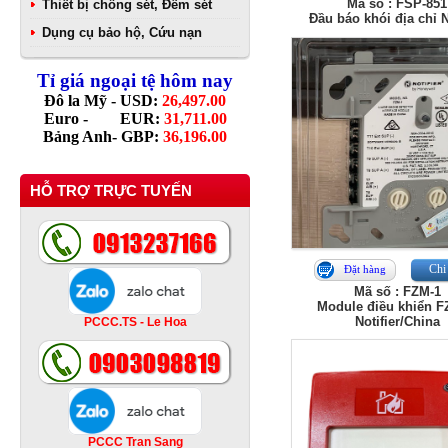
Mã số : FSP-851
Thiết bị chống sét, Đếm sét
Đầu báo khói địa chỉ N
Dụng cụ bảo hộ, Cứu nạn
Tỉ giá ngoại tệ hôm nay
Đô la Mỹ - USD:
26,497.00
Euro - EUR:
31,711.00
Bảng Anh- GBP:
36,196.00
HỖ TRỢ TRỰC TUYẾN
Chi 
Đặt hàng
Mã số : FZM-1
Module điều khiển F
Notifier/China
PCCC.TS - Le Hoa
PCCC Tran Sang