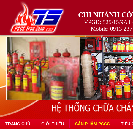
CHI NHÁNH CÔ
VPGD: 525/15/9A Lê
Mobile:
0913 237
TRANG CHỦ
GIỚI THIỆU
SẢN PHẨM PCCC
TIÊU