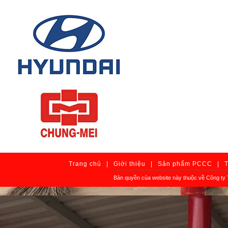
Trang chủ
|
Giới thiệu
|
Sản phẩm PCCC
|
Bản quyền của website này thuộc về Công ty