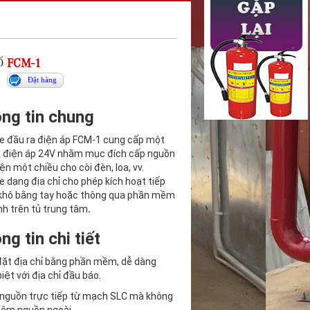
Ố
FCM-1
Đặt hàng
ng tin chung
e đầu ra điện áp FCM-1 cung cấp một
a điện áp 24V nhằm mục đích cấp nguồn
ện một chiều cho còi đèn, loa, vv.
 dạng địa chỉ cho phép kích hoạt tiếp
khô bằng tay hoặc thông qua phần mềm
ình trên tủ trung tâm
.
ng tin chi tiết
đặt địa chỉ bằng phần mềm, dễ dàng
iệt với địa chỉ đầu báo.
 nguồn trực tiếp từ mạch SLC mà không