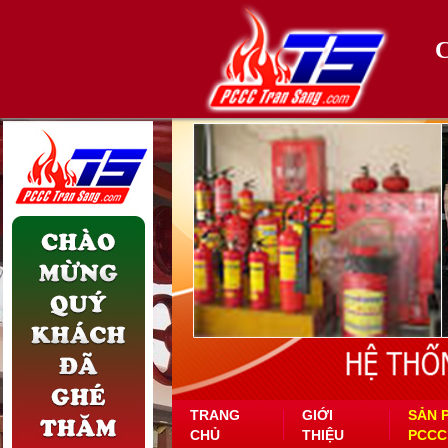
TRANG
GIỚI
SẢN 
CHỦ
THIỆU
PCCC