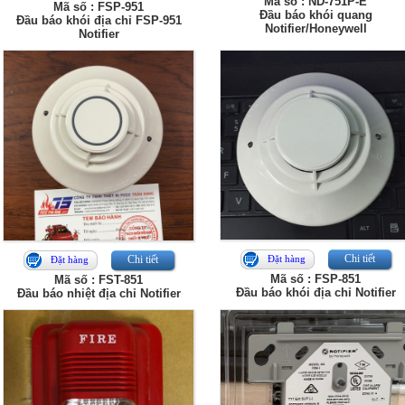
Mã số : ND-751P-E
Mã số : FSP-951
Đầu báo khói quang
Đầu báo khói địa chỉ FSP-951
Notifier/Honeywell
Notifier
Chi tiết
Chi tiết
Đặt hàng
Đặt hàng
Mã số : FSP-851
Mã số : FST-851
Đầu báo khói địa chỉ Notifier
Đầu báo nhiệt địa chỉ Notifier