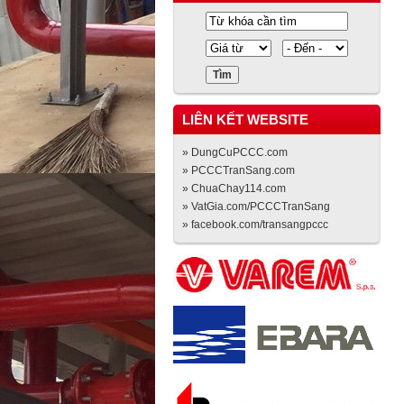
LIÊN KẾT WEBSITE
» DungCuPCCC.com
» PCCCTranSang.com
» ChuaChay114.com
» VatGia.com/PCCCTranSang
» facebook.com/transangpccc