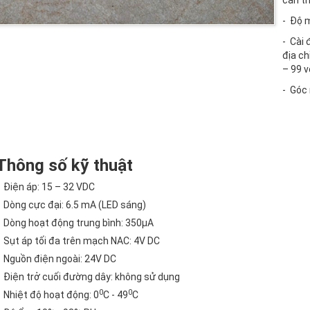
cần t
- Độ m
- Cài 
địa ch
– 99 v
- Góc 
Thông số kỹ thuật
- Điện áp: 15 – 32 VDC
- Dòng cực đại: 6.5 mA (LED sáng)
- Dòng hoạt động trung bình: 350µA
- Sụt áp tối đa trên mạch NAC: 4V DC
- Nguồn điện ngoài: 24V DC
- Điện trở cuối đường dây: không sử dụng
0
0
- Nhiệt độ hoạt động: 0
C - 49
C