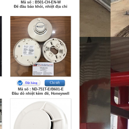
Mã số : B501-CH-EN-W
Đế đầu báo khói, nhiệt địa chỉ
Chi tiết
Đặt hàng
Mã số : ND-751T-E/B601-E
Đầu dò nhiệt kèm đế, Honeywell