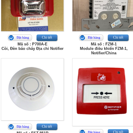
Chi tiết
Chi tiết
Đặt hàng
Đặt hàng
Mã số : P700A-E
Mã số : FZM-1
Còi, Đèn báo cháy Địa chỉ Notifier
Module điều khiển FZM-1,
Notifier/China
Chi tiết
Đặt hàng
Chi tiết
Đặt hàng