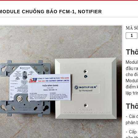
MODULE CHUÔNG BÁO FCM-1, NOTIFIER
MÃ S
Thô
Modul
đầu r
cho đi
Module
điểm 
lập tr
Thô
- Cài 
phân b
- Cấp