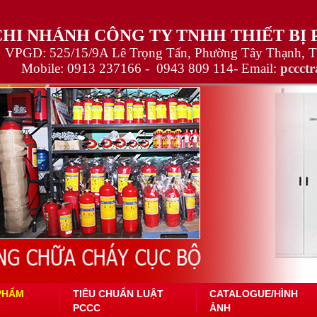
CHI NHÁNH CÔNG TY TNHH THIẾT BỊ
VPGD: 525/15/9A Lê Trọng Tấn, Phường Tây Thạnh, 
Mobile:
0913 237166 -
0943 809 114
- Email:
pccct
PHẨM
TIÊU CHUẨN LUẬT
CATALOGUE/HÌNH
PCCC
ẢNH