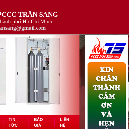
 PCCC TRẦN SANG
Thành phố Hồ Chí Minh
ransang@gmail.com
TIN
BÁO
LIÊN
TỨC
GIÁ
HỆ