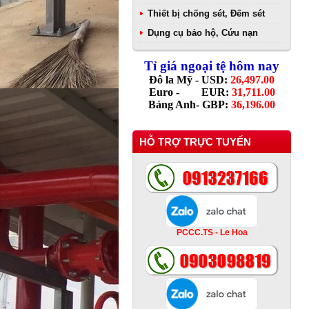
Thiết bị chống sét, Đếm sét
Dụng cụ bảo hộ, Cứu nạn
Tỉ giá ngoại tệ hôm nay
Đô la Mỹ - USD:
26,497.00
Euro - EUR:
31,711.00
Bảng Anh- GBP:
36,196.00
HỖ TRỢ TRỰC TUYẾN
PCCC.TS - Le Hoa