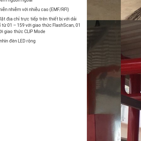
hêm nguồn ngoài
iễn nhiễm với nhiễu cao (EMF/RFI)
đặt địa chỉ trực tiếp trên thiết bị với dải
ỉ từ 01 – 159 với giao thức FlashScan, 01
ới giao thức CLIP Mode
nhìn đèn LED rộng