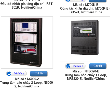
Mã số : FST-851R
Đầu dò nhiệt gia tăng địa chỉ, FST-
Mã số : M700K-E
851R, Notifier/China
Công tắc khẩn địa chỉ, M700K-E 
BBS-X, Notifier/China
Chi tiết
Đặt hàng
Mã số : NFS320-E
Chi tiết
Đặt hàng
Trung tâm báo cháy 1 Loop,
NFS320-E, Notifier/China
Mã số : N6000-2
Trung tâm báo cháy 2 Loop, N6000-
2, Notifier/China