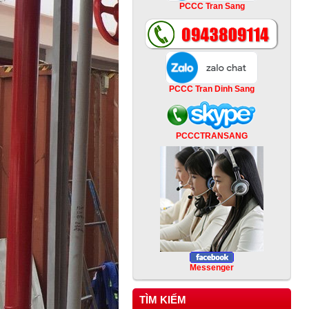
PCCC Tran Sang
PCCC Tran Dinh Sang
PCCCTRANSANG
Messenger
TÌM KIẾM