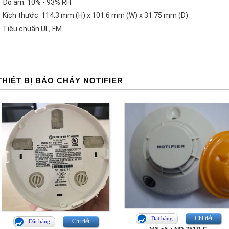
- Độ ẩm: 10% - 93% RH
- Kích thước: 114.3 mm (H) x 101.6 mm (W) x 31.75 mm (D)
- Tiêu chuẩn UL, FM
THIẾT BỊ BÁO CHÁY NOTIFIER
Chi tiết
Đặt hàng
Chi tiết
Đặt hàng