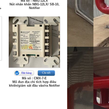
Mã số : NBG-12LX
Nút nhấn khẩn NBG-12LX/ SB-10,
Notifier
+
Chi tiết
Đặt hàng
Mã số : CMX-7-E
Mô đun địa chỉ tích hợp điều
khiển/giám sát đầu vào/ra Notifier