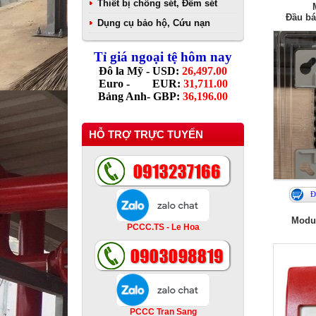
Thiết bị chống sét, Đếm sét
Đầu báo
Dụng cụ bảo hộ, Cứu nạn
Tỉ giá ngoại tệ hôm nay
Đô la Mỹ - USD:
26,497.00
Euro - EUR:
31,711.00
Bảng Anh- GBP:
36,196.00
HỖ TRỢ TRỰC TUYẾN
Đ
Modul
PCCC.TS - Le Hoa
PCCC Tran Sang