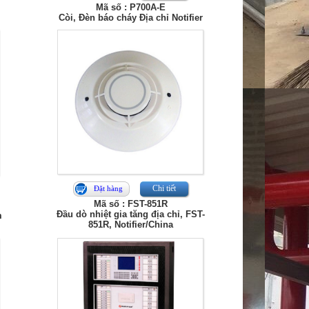
Mã số : P700A-E
Còi, Đèn báo cháy Địa chỉ Notifier
Chi tiết
Đặt hàng
Mã số : FST-851R
Đầu dò nhiệt gia tăng địa chỉ, FST-
m
851R, Notifier/China