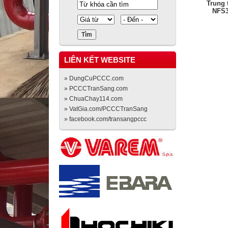
Trung 
NFS3
LIÊN KẾT WEBSITE
» DungCuPCCC.com
» PCCCTranSang.com
» ChuaChay114.com
» VatGia.com/PCCCTranSang
» facebook.com/transangpccc