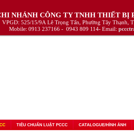
CHI NHÁNH CÔNG TY TNHH THIẾT BỊ
VPGD: 525/15/9A Lê Trọng Tấn, Phường Tây Thạnh, 
Mobile:
0913 237166 -
0943 809 114
- Email:
pccct
CC
TIÊU CHUẨN LUẬT PCCC
CATALOGUE/HÌNH ẢNH