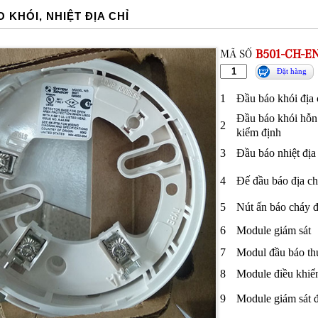
 KHÓI, NHIỆT ĐỊA CHỈ
MÃ SỐ
B501-CH-E
Đặt hàng
1
Đầu báo khói địa 
Đầu báo khói hỗn 
2
kiểm định
3
Đầu báo nhiệt địa
4
Đế đầu báo địa ch
5
Nút ấn báo cháy đ
6
Module giám sát
7
Modul đầu báo t
8
Module điều khiển
9
Module giám sát đ