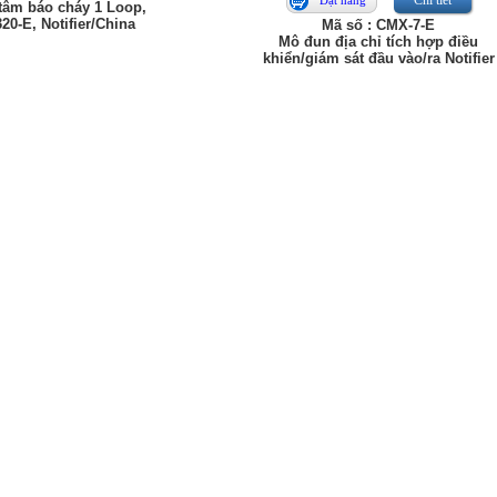
Chi tiết
Đặt hàng
tâm báo cháy 1 Loop,
20-E, Notifier/China
Mã số : CMX-7-E
Mô đun địa chỉ tích hợp điều
khiển/giám sát đầu vào/ra Notifier