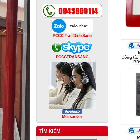
PCCC Tran Dinh Sang
Đ
PCCCTRANSANG
Công tắc 
BBS
Messenger
TÌM KIẾM
Đ
M