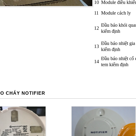
10
Module điều khiể
11
Module cách ly
Đầu báo khói qua
12
kiểm định
Đầu báo nhiệt gia
13
kiểm định
Đầu báo nhiệt cố 
14
tem kiểm định
ÁO CHÁY NOTIFIER