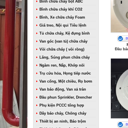
Bình chữa cháy bột ABC
Bình chữa cháy khí CO2
Bình, Xe chữa cháy Foam
Giá treo, Nội qui Tiêu lệnh
Tủ chữa cháy, Kệ đựng bình
Đ
Van góc (van tủ) chữa cháy
Đầu báo
Vòi chữa cháy ( vòi rồng)
Lăng, Súng phun chữa cháy
Ngàm ren, Nắp, Khớp nối
Trụ cứu hỏa, Họng tiếp nước
Van cổng, Một chiều, Rọ bơm
Van báo động, Van xả tràn
Đầu phun Sprinkler, Drencher
Phụ kiện PCCC tổng hợp
Dây báo cháy, Chống cháy
Thiết bị an ninh, Báo trộm
Đ