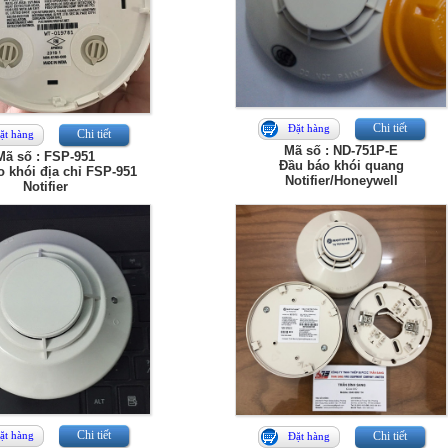
Chi tiết
Đặt hàng
Chi tiết
ặt hàng
Mã số : ND-751P-E
Mã số : FSP-951
Đầu báo khói quang
 khói địa chỉ FSP-951
Notifier/Honeywell
Notifier
Chi tiết
ặt hàng
Chi tiết
Đặt hàng