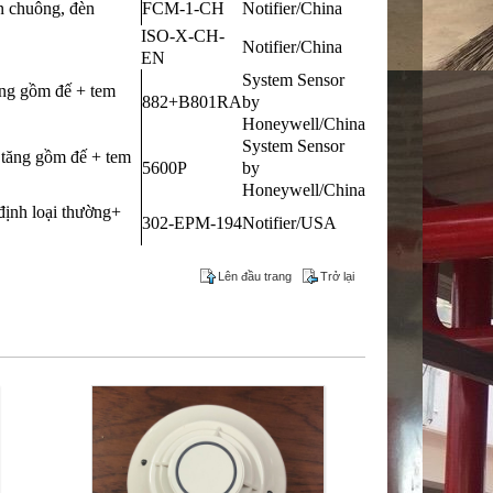
n chuông, đèn
FCM-1-CH
Notifier/China
ISO-X-CH-
Notifier/China
EN
System Sensor
ng gồm đế + tem
882+B801RA
by
Honeywell/China
System Sensor
 tăng gồm đế + tem
5600P
by
Honeywell/China
định loại thường+
302-EPM-194
Notifier/USA
Lên đầu trang
Trở lại