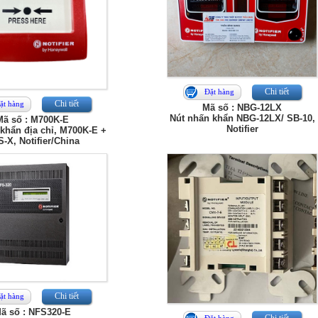
Chi tiết
Đặt hàng
Chi tiết
ặt hàng
Mã số : NBG-12LX
Nút nhấn khẩn NBG-12LX/ SB-10,
Mã số : M700K-E
Notifier
khẩn địa chỉ, M700K-E +
-X, Notifier/China
Chi tiết
ặt hàng
ã số : NFS320-E