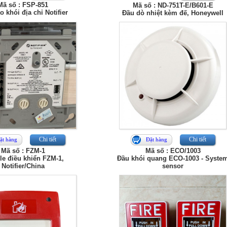
Mã số : FSP-851
Mã số : ND-751T-E/B601-E
 khói địa chỉ Notifier
Đầu dò nhiệt kèm đế, Honeywell
Chi tiết
Chi tiết
ặt hàng
Đặt hàng
Mã số : FZM-1
Mã số : ECO/1003
e điều khiển FZM-1,
Đầu khói quang ECO-1003 - Syste
Notifier/China
sensor