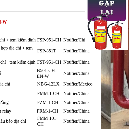
N-W
chỉ + tem kiểm định
FSP-951-CH
Notifier/China
hợp địa chỉ + tem
FSP-851T
Notifier/China
 chỉ+ tem kiểm định
FST-951-CH
Notifier/China
B501-CH-
ỉ
Notifier/China
EN-W
ịa chỉ
NBG-12LX
Notifier/Mexico
FMM-1-CH
Notifier/China
hường
FZM-1-CH
Notifier/China
 relay
FRM-1-CH
Notifier/China
FMM-101-
ầu báo địa chỉ
Notifier/China
CH