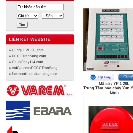
LIÊN KẾT WEBSITE
» DungCuPCCC.com
» PCCCTranSang.com
» ChuaChay114.com
» VatGia.com/PCCCTranSang
» facebook.com/transangpccc
Chi tiế
Đặt hàng
Mã số : YF-1-20L
Trung Tâm báo cháy Yun Y
kênh