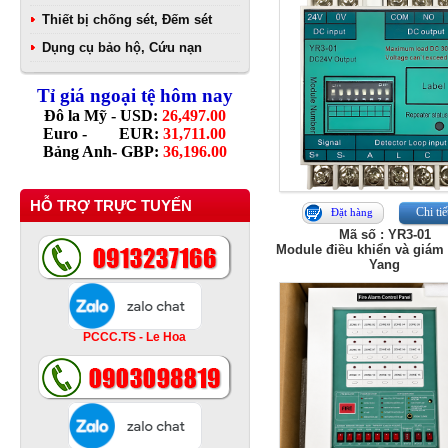
Thiết bị chống sét, Đếm sét
Dụng cụ bảo hộ, Cứu nạn
Tỉ giá ngoại tệ hôm nay
Đô la Mỹ - USD:
26,497.00
Euro - EUR:
31,711.00
Bảng Anh- GBP:
36,196.00
HỖ TRỢ TRỰC TUYẾN
Chi tiế
Đặt hàng
Mã số : YR3-01
Module điều khiển và giám 
Yang
PCCC.TS - Le Hoa