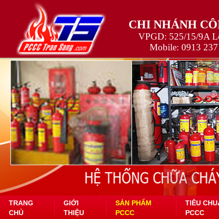
CHI NHÁNH CÔ
VPGD: 525/15/9A Lê
Mobile:
0913 237
TRANG
GIỚI
SẢN PHẨM
TIÊU CHU
CHỦ
THIỆU
PCCC
PCCC