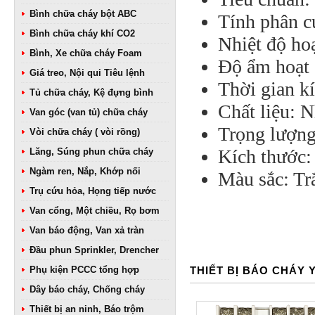
Bình chữa cháy bột ABC
Tính phân c
Bình chữa cháy khí CO2
Nhiệt độ ho
Bình, Xe chữa cháy Foam
Độ ẩm hoạt
Giá treo, Nội qui Tiêu lệnh
Thời gian k
Tủ chữa cháy, Kệ đựng bình
Chất liệu: 
Van góc (van tủ) chữa cháy
Trọng lượng
Vòi chữa cháy ( vòi rồng)
Kích thước
Lăng, Súng phun chữa cháy
Ngàm ren, Nắp, Khớp nối
Màu sắc: Tr
Trụ cứu hỏa, Họng tiếp nước
Van cổng, Một chiều, Rọ bơm
Van báo động, Van xả tràn
Đầu phun Sprinkler, Drencher
Phụ kiện PCCC tổng hợp
THIẾT BỊ BÁO CHÁY 
Dây báo cháy, Chống cháy
Thiết bị an ninh, Báo trộm