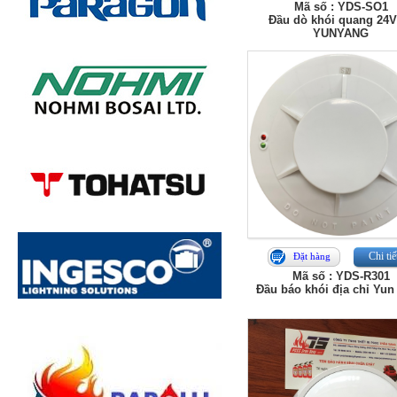
Mã số : YDS-SO1
Đầu dò khói quang 24
YUNYANG
Chi tiế
Đặt hàng
Mã số : YDS-R301
Đầu báo khói địa chỉ Yun