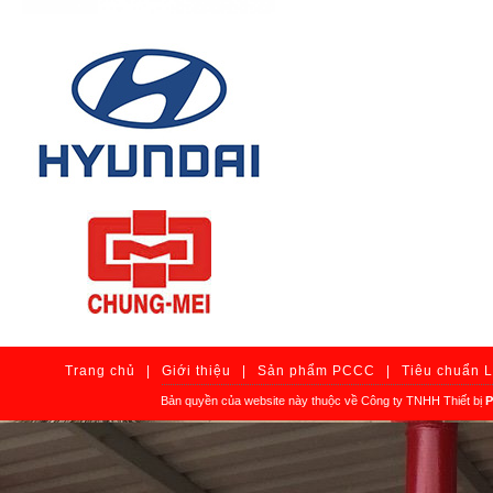
Trang chủ
|
Giới thiệu
|
Sản phẩm PCCC
|
Tiêu chuẩn 
Bản quyền của website này thuộc về Công ty TNHH Thiết bị
P