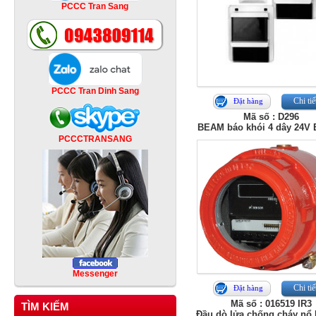
PCCC Tran Sang
PCCC Tran Dinh Sang
Chi tiế
Đặt hàng
Mã số : D296
BEAM báo khói 4 dây 24V
PCCCTRANSANG
Messenger
Chi tiế
Đặt hàng
Mã số : 016519 IR3
TÌM KIẾM
Đầu dò lửa chống cháy n