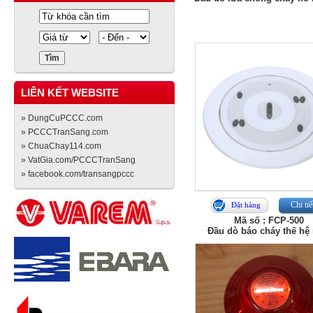
LIÊN KẾT WEBSITE
» DungCuPCCC.com
» PCCCTranSang.com
» ChuaChay114.com
» VatGia.com/PCCCTranSang
» facebook.com/transangpccc
Chi tiế
Đặt hàng
Mã số : FCP-500
Đầu dò báo cháy thế hệ