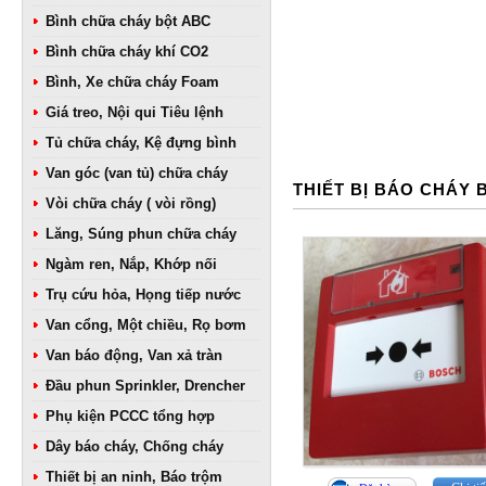
Bình chữa cháy bột ABC
Bình chữa cháy khí CO2
Bình, Xe chữa cháy Foam
Giá treo, Nội qui Tiêu lệnh
Tủ chữa cháy, Kệ đựng bình
Van góc (van tủ) chữa cháy
THIẾT BỊ BÁO CHÁY
Vòi chữa cháy ( vòi rồng)
Lăng, Súng phun chữa cháy
Ngàm ren, Nắp, Khớp nối
Trụ cứu hỏa, Họng tiếp nước
Van cổng, Một chiều, Rọ bơm
Van báo động, Van xả tràn
Đầu phun Sprinkler, Drencher
Phụ kiện PCCC tổng hợp
Dây báo cháy, Chống cháy
Thiết bị an ninh, Báo trộm