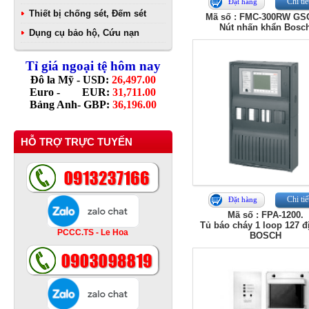
Chi tiế
Đặt hàng
Thiết bị chống sét, Đếm sét
Mã số : FMC-300RW G
Nút nhấn khẩn Bosc
Dụng cụ bảo hộ, Cứu nạn
Tỉ giá ngoại tệ hôm nay
Đô la Mỹ - USD:
26,497.00
Euro - EUR:
31,711.00
Bảng Anh- GBP:
36,196.00
HỖ TRỢ TRỰC TUYẾN
Chi tiế
Đặt hàng
Mã số : FPA-1200.
Tủ báo cháy 1 loop 127 đ
PCCC.TS - Le Hoa
BOSCH