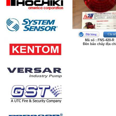
Chi tiế
Đặt hàng
Mã số : FNS‑420‑R
Đèn báo cháy địa chi