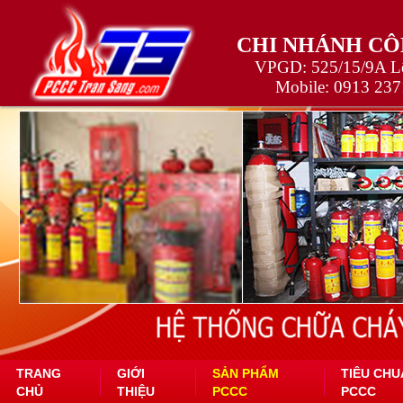
CHI NHÁNH CÔ
VPGD: 525/15/9A Lê
Mobile:
0913 237
TRANG
GIỚI
SẢN PHẨM
TIÊU CHU
CHỦ
THIỆU
PCCC
PCCC