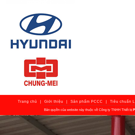
Trang chủ
|
Giới thiệu
|
Sản phẩm PCCC
|
Tiêu chuẩn 
Bản quyền của website này thuộc về Công ty TNHH Thiết bị
P