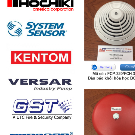
Chi tiế
Đặt hàng
Mã số : FCP‑320/FCH‑
Đầu báo khói hóa học 