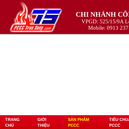
CHI NHÁNH CÔ
VPGD: 525/15/9A Lê
Mobile:
0913 237
TRANG
GIỚI
SẢN PHẨM
TIÊU CHU
CHỦ
THIỆU
PCCC
PCCC