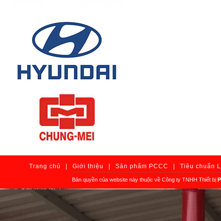
Trang chủ
|
Giới thiệu
|
Sản phẩm PCCC
|
Tiêu chuẩn 
Bản quyền của website này thuộc về Công ty TNHH Thiết bị
P