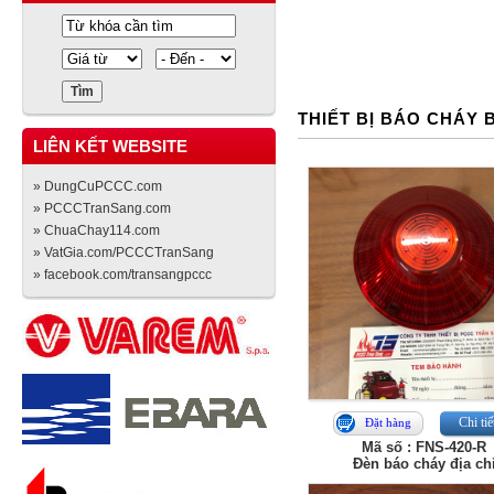
THIẾT BỊ BÁO CHÁY
LIÊN KẾT WEBSITE
» DungCuPCCC.com
» PCCCTranSang.com
» ChuaChay114.com
» VatGia.com/PCCCTranSang
» facebook.com/transangpccc
Chi tiế
Đặt hàng
Mã số : FNS‑420‑R
Đèn báo cháy địa chi