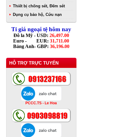
Thiết bị chống sét, Đếm sét
Dụng cụ bảo hộ, Cứu nạn
Tỉ giá ngoại tệ hôm nay
Đô la Mỹ - USD:
26,497.00
Euro - EUR:
31,711.00
Bảng Anh- GBP:
36,196.00
HỖ TRỢ TRỰC TUYẾN
PCCC.TS - Le Hoa