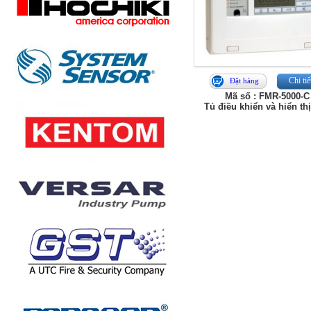
Chi tiế
Đặt hàng
Mã số : FMR-5000-C
Tủ điều khiển và hiển th