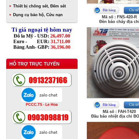
Thiết bị chống sét, Đếm sét
Chi tiế
Đặt hàng
Dụng cụ bảo hộ, Cứu nạn
Mã số : FNS‑420‑R
Đèn báo cháy địa chi
Tỉ giá ngoại tệ hôm nay
Đô la Mỹ - USD:
26,497.00
Euro - EUR:
31,711.00
Bảng Anh- GBP:
36,196.00
HỖ TRỢ TRỰC TUYẾN
PCCC.TS - Le Hoa
Chi tiế
Đặt hàng
Mã số : FAH-T420
Đầu báo nhiệt địa chỉ 