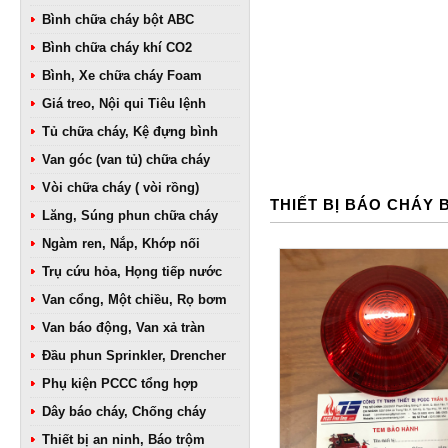
Bình chữa cháy bột ABC
Bình chữa cháy khí CO2
Bình, Xe chữa cháy Foam
Giá treo, Nội qui Tiêu lệnh
Tủ chữa cháy, Kệ đựng bình
Van góc (van tủ) chữa cháy
Vòi chữa cháy ( vòi rồng)
THIẾT BỊ BÁO CHÁY
Lăng, Súng phun chữa cháy
Ngàm ren, Nắp, Khớp nối
Trụ cứu hỏa, Họng tiếp nước
Van cổng, Một chiều, Rọ bơm
Van báo động, Van xả tràn
Đầu phun Sprinkler, Drencher
Phụ kiện PCCC tổng hợp
Dây báo cháy, Chống cháy
Thiết bị an ninh, Báo trộm