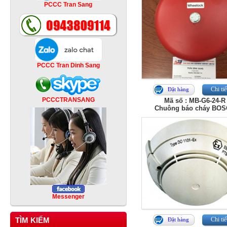
PCCC Tran Sang
PCCC Tran Dinh Sang
Chi tiế
Đặt hàng
PCCCTRANSANG
Mã số : MB-G6-24-R
Chuông báo cháy BO
Messenger
TÌM KIẾM
Chi tiế
Đặt hàng