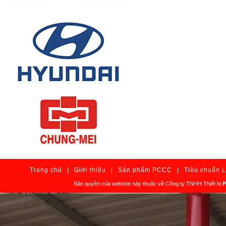
Trang chủ
|
Giới thiệu
|
Sản phẩm PCCC
|
Tiêu chuẩn 
Bản quyền của website này thuộc về Công ty TNHH Thiết bị
P