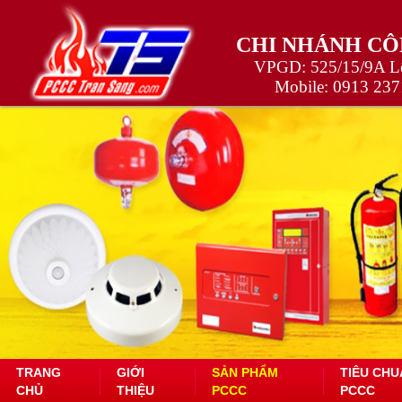
CHI NHÁNH CÔ
VPGD: 525/15/9A Lê
Mobile:
0913 237
TRANG
GIỚI
SẢN PHẨM
TIÊU CHU
CHỦ
THIỆU
PCCC
PCCC