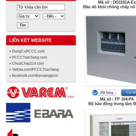
Mã số : DO1101A-Ex
Đầu dò khói chống cháy n
LIÊN KẾT WEBSITE
» DungCuPCCC.com
» PCCCTranSang.com
» ChuaChay114.com
» VatGia.com/PCCCTranSang
» facebook.com/transangpccc
Chi tiế
Đặt hàng
Mã số : FP 104-PA
Bộ báo động trung tâm 