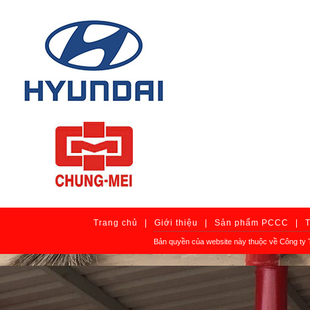
Trang chủ
|
Giới thiệu
|
Sản phẩm PCCC
|
T
Bản quyền của website này thuộc về Công ty