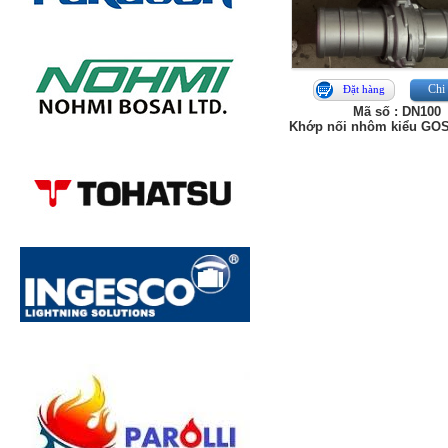
Chi 
Đặt hàng
Mã số : DN100
Khớp nối nhôm kiểu GOS