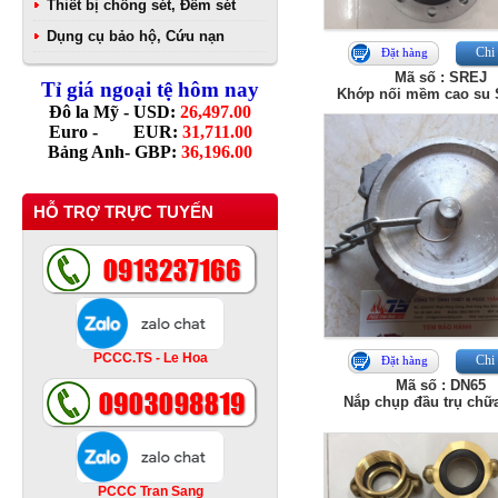
Thiết bị chống sét, Đếm sét
Dụng cụ bảo hộ, Cứu nạn
Chi 
Đặt hàng
Mã số : SREJ
Tỉ giá ngoại tệ hôm nay
Khớp nối mềm cao su 
Đô la Mỹ - USD:
26,497.00
Euro - EUR:
31,711.00
Bảng Anh- GBP:
36,196.00
HỖ TRỢ TRỰC TUYẾN
PCCC.TS - Le Hoa
Chi 
Đặt hàng
Mã số : DN65
Nắp chụp đầu trụ chữ
PCCC Tran Sang