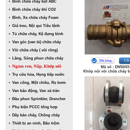
Bình chữa cháy bột ABC
Bình chữa cháy khí CO2
Bình, Xe chữa cháy Foam
Giá treo, Nội qui Tiêu lệnh
Tủ chữa cháy, Kệ đựng bình
Van góc (van tủ) chữa cháy
Vòi chữa cháy ( vòi rồng)
Lăng, Súng phun chữa cháy
Chi 
Đặt hàng
Ngàm ren, Nắp, Khớp nối
Mã số : DN50/65
Khớp nối vòi chữa cháy 
Trụ cứu hỏa, Họng tiếp nước
Van cổng, Một chiều, Rọ bơm
Van báo động, Van xả tràn
Đầu phun Sprinkler, Drencher
Phụ kiện PCCC tổng hợp
Dây báo cháy, Chống cháy
Thiết bị an ninh, Báo trộm