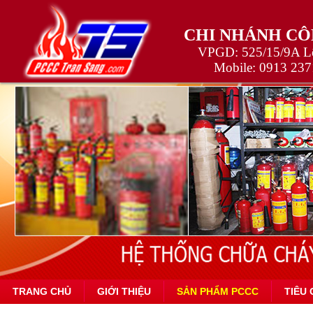
CHI NHÁNH CÔ
VPGD: 525/15/9A Lê
Mobile:
0913 237
TRANG CHỦ
GIỚI THIỆU
SẢN PHẨM PCCC
TIÊU