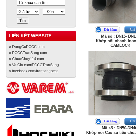
Chi 
Đặt hàng
LIÊN KẾT WEBSITE
Mã số : DN15- DN1
Khớp nối nhanh Inox
CAMLOCK
» DungCuPCCC.com
» PCCCTranSang.com
» ChuaChay114.com
» VatGia.com/PCCCTranSang
» facebook.com/transangpccc
Chi 
Đặt hàng
Mã số : DN50-DN4
Khớp nối Cao su tiêu chu