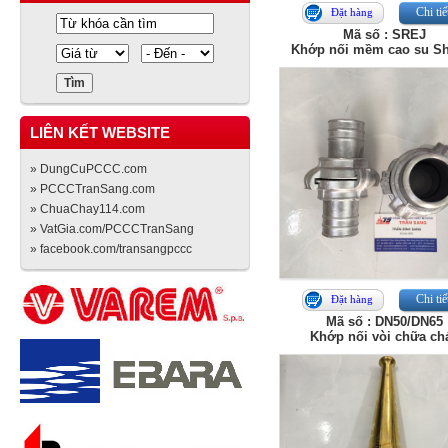
Chi tiế
Đặt hàng
Mã số : SREJ
Khớp nối mềm cao su Sh
LIÊN KẾT WEBSITE
» DungCuPCCC.com
» PCCCTranSang.com
» ChuaChay114.com
» VatGia.com/PCCCTranSang
» facebook.com/transangpccc
Chi tiế
Đặt hàng
Mã số : DN50/DN65
Khớp nối vòi chữa ch