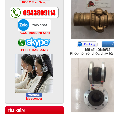
PCCC Tran Sang
PCCC Tran Dinh Sang
Chi tiế
Đặt hàng
Mã số : DN50/65
PCCCTRANSANG
Khớp nối vòi chữa cháy bằ
Messenger
TÌM KIẾM