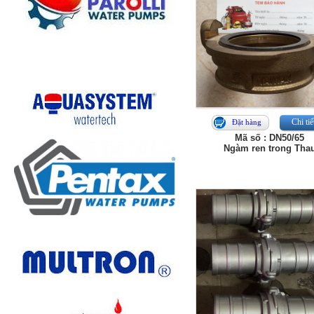
Chi tiế
Đặt hàng
Mã số : DN50/65
Ngàm ren trong Tha