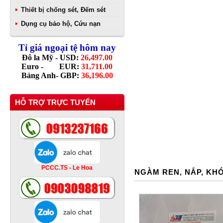
Thiết bị chống sét, Đếm sét
Dụng cụ bảo hộ, Cứu nạn
Tỉ giá ngoại tệ hôm nay
Đô la Mỹ - USD:
26,497.00
Euro - EUR:
31,711.00
Bảng Anh- GBP:
36,196.00
HỖ TRỢ TRỰC TUYẾN
PCCC.TS - Le Hoa
NGÀM REN, NẮP, KH