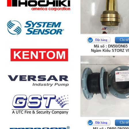
Chi tiế
Đặt hàng
Mã số : DN50/DN65
Ngàm Kiểu STORZ V
Chi tiế
Đặt hàng
Mã số : DN50-DN200