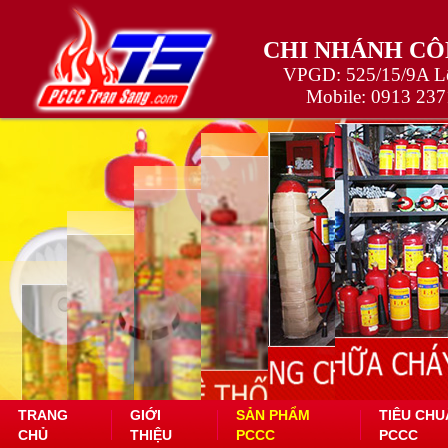
CHI NHÁNH CÔ
VPGD: 525/15/9A Lê
Mobile:
0913 237
TRANG
GIỚI
SẢN PHẨM
TIÊU CHU
CHỦ
THIỆU
PCCC
PCCC