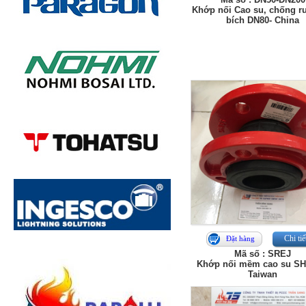
Khớp nối Cao su, chống r
bích DN80- China
Chi tiế
Đặt hàng
Mã số : SREJ
Khớp nối mềm cao su SHI
Taiwan