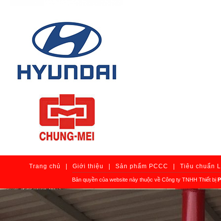
Trang chủ
|
Giới thiệu
|
Sản phẩm PCCC
|
Tiêu chuẩn 
Bản quyền của website này thuộc về Công ty TNHH Thiết bị
P