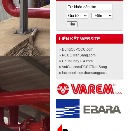
LIÊN KẾT WEBSITE
» DungCuPCCC.com
» PCCCTranSang.com
» ChuaChay114.com
» VatGia.com/PCCCTranSang
» facebook.com/transangpccc