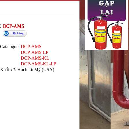
Ố
DCP-AMS
Đặt hàng
Catalogue:
DCP-AMS
DCP-AMS-LP
DCP-AMS-KL
DCP-AMS-KL-LP
Xuất xứ: Hochiki/ Mỹ (USA)