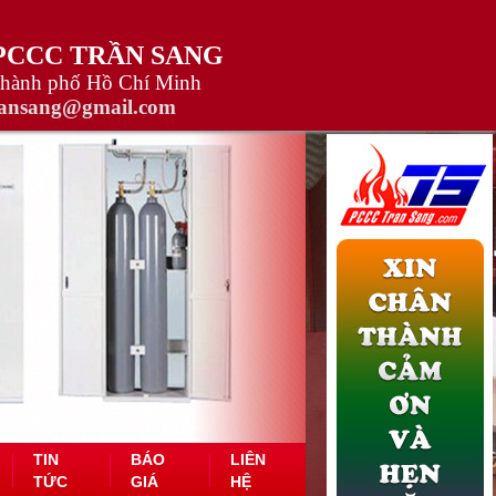
 PCCC TRẦN SANG
Thành phố Hồ Chí Minh
ransang@gmail.com
TIN
BÁO
LIÊN
TỨC
GIÁ
HỆ