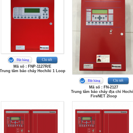
Chi tiết
Đặt hàng
Mã số : FNP-1127R/E
Trung tâm báo cháy Hochiki 1 Loop
Chi tiết
Đặt hàng
Mã số : FN-2127
Trung tâm báo cháy địa chỉ Hochi
FireNET 2loop