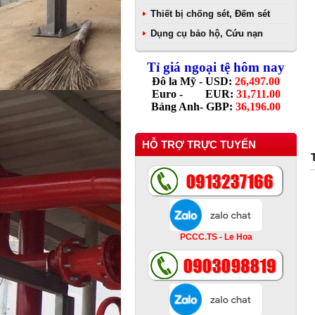
Thiết bị chống sét, Đếm sét
Dụng cụ bảo hộ, Cứu nạn
Tỉ giá ngoại tệ hôm nay
Đô la Mỹ - USD:
26,497.00
Euro - EUR:
31,711.00
Bảng Anh- GBP:
36,196.00
HỖ TRỢ TRỰC TUYẾN
PCCC.TS - Le Hoa