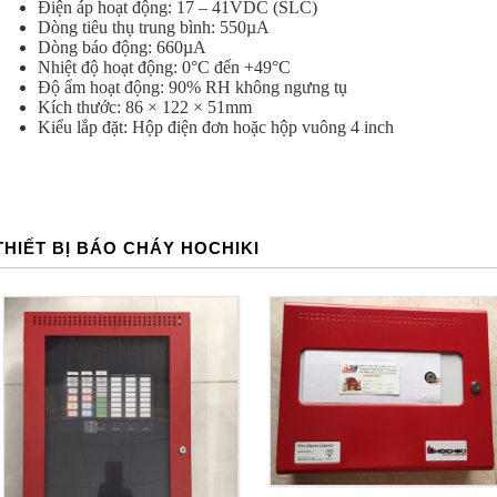
Điện áp hoạt động: 17 – 41VDC (SLC)
Dòng tiêu thụ trung bình: 550µA
Dòng báo động: 660µA
Nhiệt độ hoạt động: 0°C đến +49°C
Độ ẩm hoạt động: 90% RH không ngưng tụ
Kích thước: 86 × 122 × 51mm
Kiểu lắp đặt: Hộp điện đơn hoặc hộp vuông 4 inch
THIẾT BỊ BÁO CHÁY HOCHIKI