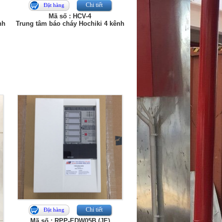
Chi tiết
Đặt hàng
Mã số : HCV-4
nh
Trung tâm báo cháy Hochiki 4 kênh
Chi tiết
Đặt hàng
Mã số : RPP-EDW05B (JE)