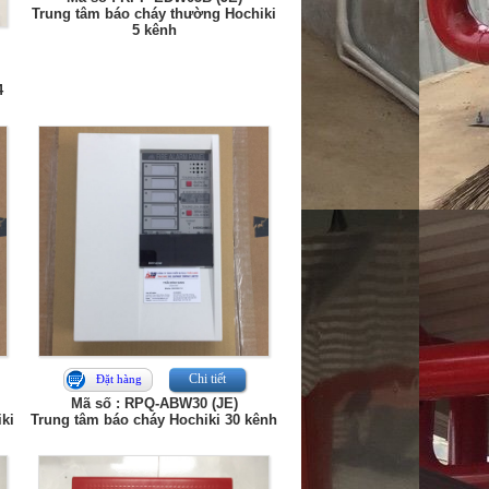
Trung tâm báo cháy thường Hochiki
5 kênh
4
Chi tiết
Đặt hàng
Mã số : RPQ-ABW30 (JE)
ki
Trung tâm báo cháy Hochiki 30 kênh