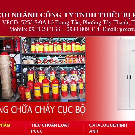
CHI NHÁNH CÔNG TY TNHH THIẾT BỊ
VPGD: 525/15/9A Lê Trọng Tấn, Phường Tây Thạnh, 
Mobile:
0913 237166 -
0943 809 114
- Email:
pccct
PHẨM
TIÊU CHUẨN LUẬT
CATALOGUE/HÌNH
PCCC
ẢNH