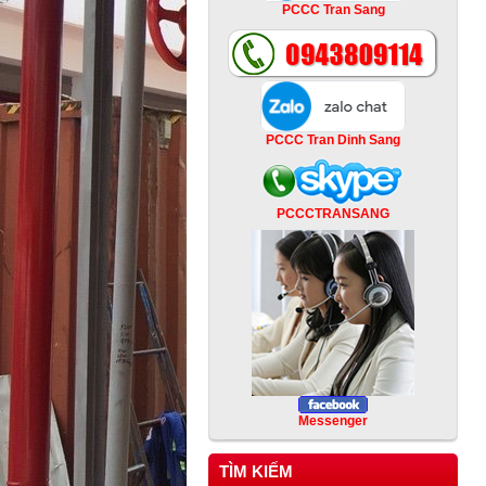
PCCC Tran Sang
PCCC Tran Dinh Sang
PCCCTRANSANG
Messenger
TÌM KIẾM