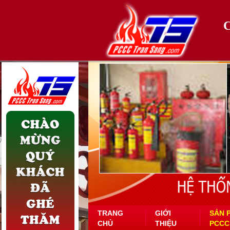
TRANG
GIỚI
SẢN 
CHỦ
THIỆU
PCCC