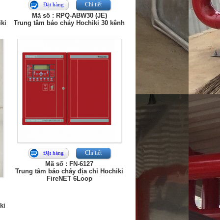
Chi tiết
Đặt hàng
Mã số : RPQ-ABW30 (JE)
ki
Trung tâm báo cháy Hochiki 30 kênh
Chi tiết
Đặt hàng
Mã số : FN-6127
Trung tâm báo cháy địa chỉ Hochiki
FireNET 6Loop
ki