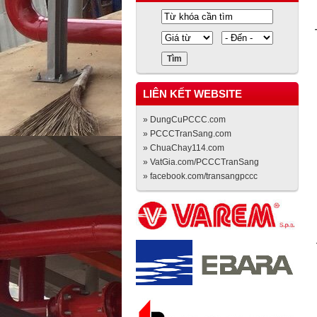
LIÊN KẾT WEBSITE
» DungCuPCCC.com
» PCCCTranSang.com
» ChuaChay114.com
» VatGia.com/PCCCTranSang
» facebook.com/transangpccc