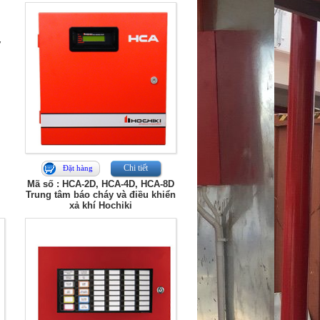
y
Chi tiết
Đặt hàng
Mã số : HCA-2D, HCA-4D, HCA-8D
Trung tâm báo cháy và điều khiển
xả khí Hochiki