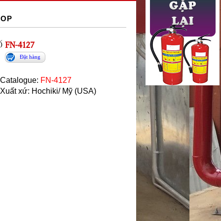
OOP
Ố
FN-4127
Đặt hàng
Catalogue:
FN-4127
Xuất xứ: Hochiki/ Mỹ (USA)