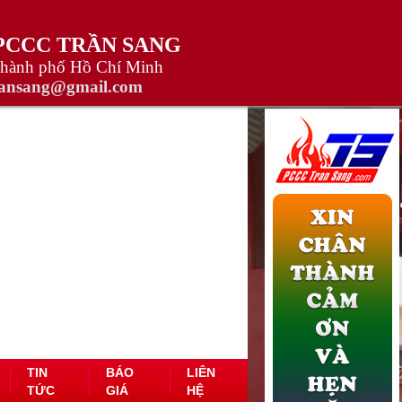
 PCCC TRẦN SANG
Thành phố Hồ Chí Minh
ransang@gmail.com
TIN
BÁO
LIÊN
TỨC
GIÁ
HỆ