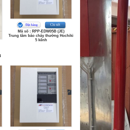
Chi tiết
Đặt hàng
Mã số : RPP-EDW05B (JE)
Trung tâm báo cháy thường Hochiki
5 kênh
4