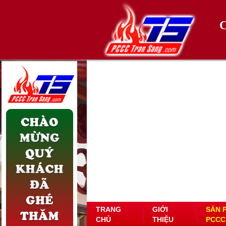
TRANG
GIỚI
SẢN 
CHỦ
THIỆU
PCCC