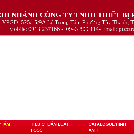
CHI NHÁNH CÔNG TY TNHH THIẾT BỊ
VPGD: 525/15/9A Lê Trọng Tấn, Phường Tây Thạnh, 
Mobile:
0913 237166 -
0943 809 114
- Email:
pccct
PHẨM
TIÊU CHUẨN LUẬT
CATALOGUE/HÌNH
PCCC
ẢNH