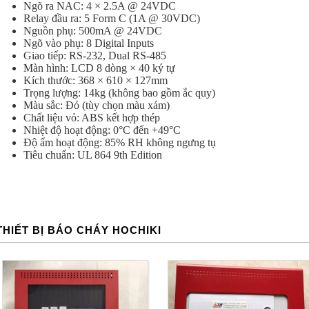
Ngõ ra NAC: 4 × 2.5A @ 24VDC
Relay đầu ra: 5 Form C (1A @ 30VDC)
Nguồn phụ: 500mA @ 24VDC
Ngõ vào phụ: 8 Digital Inputs
Giao tiếp: RS-232, Dual RS-485
Màn hình: LCD 8 dòng × 40 ký tự
Kích thước: 368 × 610 × 127mm
Trọng lượng: 14kg (không bao gồm ắc quy)
Màu sắc: Đỏ (tùy chọn màu xám)
Chất liệu vỏ: ABS kết hợp thép
Nhiệt độ hoạt động: 0°C đến +49°C
Độ ẩm hoạt động: 85% RH không ngưng tụ
Tiêu chuẩn: UL 864 9th Edition
THIẾT BỊ BÁO CHÁY HOCHIKI