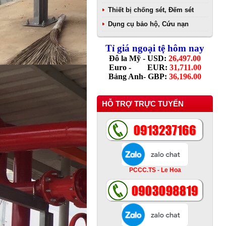
Thiết bị chống sét, Đếm sét
Dụng cụ bảo hộ, Cứu nạn
Tỉ giá ngoại tệ hôm nay
Đô la Mỹ - USD:
26,497.00
Euro - EUR:
31,711.00
Bảng Anh- GBP:
36,196.00
HỖ TRỢ TRỰC TUYẾN
PCCC.TS - Le Hoa