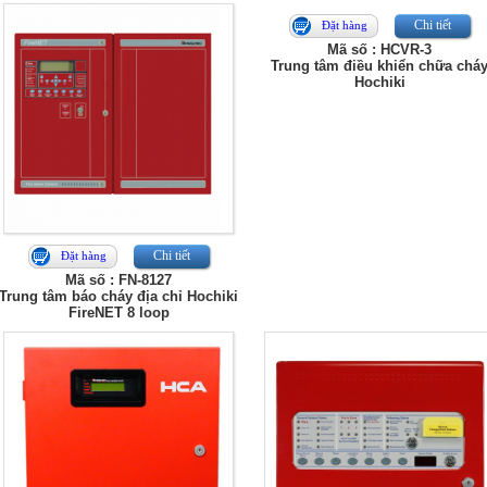
Chi tiết
Đặt hàng
Mã số : HCVR-3
Trung tâm điều khiển chữa chá
Hochiki
Chi tiết
Đặt hàng
Mã số : FN-8127
Trung tâm báo cháy địa chỉ Hochiki
FireNET 8 loop