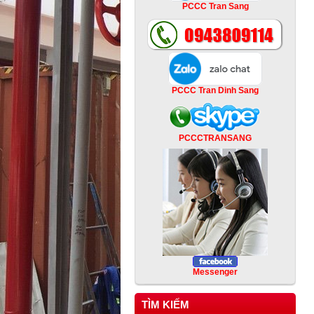
PCCC Tran Sang
PCCC Tran Dinh Sang
PCCCTRANSANG
Messenger
TÌM KIẾM