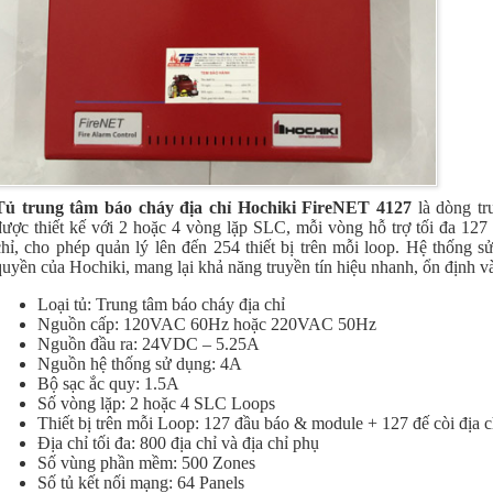
Tủ trung tâm báo cháy địa chỉ
Hochiki FireNET 4127
là dòng tru
được thiết kế với 2 hoặc 4 vòng lặp SLC, mỗi vòng hỗ trợ tối đa 127
chỉ, cho phép quản lý lên đến 254 thiết bị trên mỗi loop. Hệ thống 
quyền của Hochiki, mang lại khả năng truyền tín hiệu nhanh, ổn định và
Loại tủ: Trung tâm báo cháy địa chỉ
Nguồn cấp: 120VAC 60Hz hoặc 220VAC 50Hz
Nguồn đầu ra: 24VDC – 5.25A
Nguồn hệ thống sử dụng: 4A
Bộ sạc ắc quy: 1.5A
Số vòng lặp: 2 hoặc 4 SLC Loops
Thiết bị trên mỗi Loop: 127 đầu báo & module + 127 đế còi địa c
Địa chỉ tối đa: 800 địa chỉ và địa chỉ phụ
Số vùng phần mềm: 500 Zones
Số tủ kết nối mạng: 64 Panels