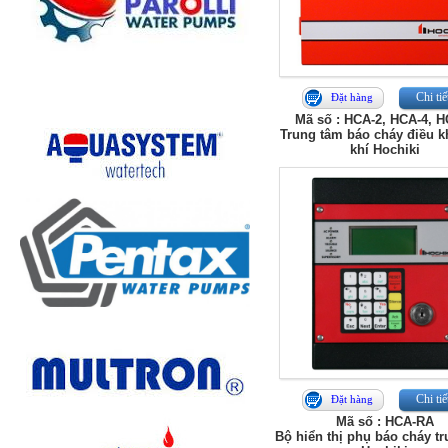
Chi tiế
Đặt hàng
Mã số : HCA-2, HCA-4, H
Trung tâm báo cháy điều k
khí Hochiki
Chi tiế
Đặt hàng
Mã số : HCA-RA
Bộ hiển thị phụ báo cháy t