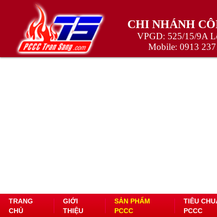
CHI NHÁNH CÔ
VPGD: 525/15/9A Lê
Mobile:
0913 237
TRANG
GIỚI
SẢN PHẨM
TIÊU CHU
CHỦ
THIỆU
PCCC
PCCC