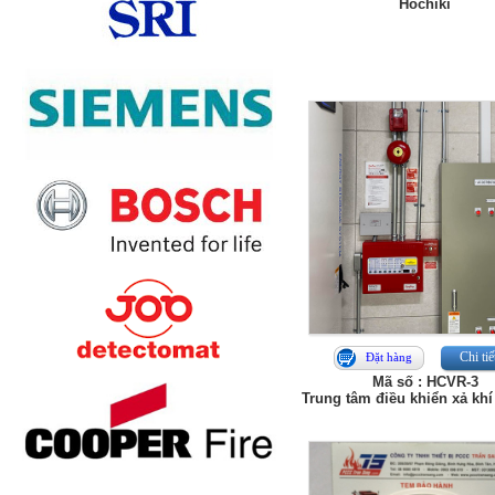
Hochiki
Chi tiế
Đặt hàng
Mã số : HCVR-3
Trung tâm điều khiển xả kh