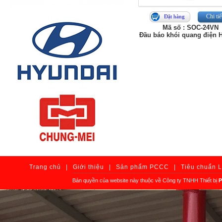
Chi tiế
Đặt hàng
Mã số : SOC-24VN
Đầu báo khói quang điện 
Trang chủ
|
Giới thiệu
|
Sản phẩm PCCC
|
Tiêu chuẩn 
Bản quyền của website này thuộc về Công ty TNHH Thiết bị
P