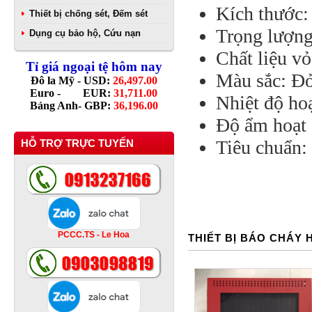
Kích thước
Thiết bị chống sét, Đếm sét
Trọng lượng
Dụng cụ bảo hộ, Cứu nạn
Chất liệu v
Tỉ giá ngoại tệ hôm nay
Màu sắc: Đỏ
Đô la Mỹ - USD:
26,497.00
Euro - EUR:
31,711.00
Nhiệt độ ho
Bảng Anh- GBP:
36,196.00
Độ ẩm hoạt
Tiêu chuẩn:
HỖ TRỢ TRỰC TUYẾN
PCCC.TS - Le Hoa
THIẾT BỊ BÁO CHÁY 