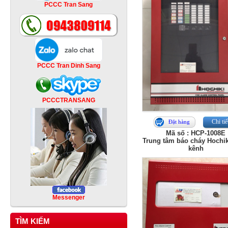
PCCC Tran Sang
PCCC Tran Dinh Sang
PCCCTRANSANG
Chi tiế
Đặt hàng
Mã số : HCP-1008E
Trung tâm báo cháy Hochik
kênh
Messenger
TÌM KIẾM