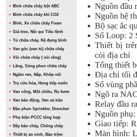
Nguồn đầu 
Bình chữa cháy bột ABC
Nguồn hệ t
Bình chữa cháy khí CO2
Bình, Xe chữa cháy Foam
Bộ sạc ắc q
Giá treo, Nội qui Tiêu lệnh
Số Loop: 2
Tủ chữa cháy, Kệ đựng bình
Thiết bị t
Van góc (van tủ) chữa cháy
còi địa chỉ
Vòi chữa cháy ( vòi rồng)
Tổng thiết b
Lăng, Súng phun chữa cháy
Địa chỉ tối 
Ngàm ren, Nắp, Khớp nối
Số vùng ph
Trụ cứu hỏa, Họng tiếp nước
Van cổng, Một chiều, Rọ bơm
Ngõ ra NAC
Van báo động, Van xả tràn
Relay đầu 
Đầu phun Sprinkler, Drencher
Nguồn phụ
Phụ kiện PCCC tổng hợp
Giao tiếp: 
Dây báo cháy, Chống cháy
Màn hình: L
Thiết bị an ninh, Báo trộm