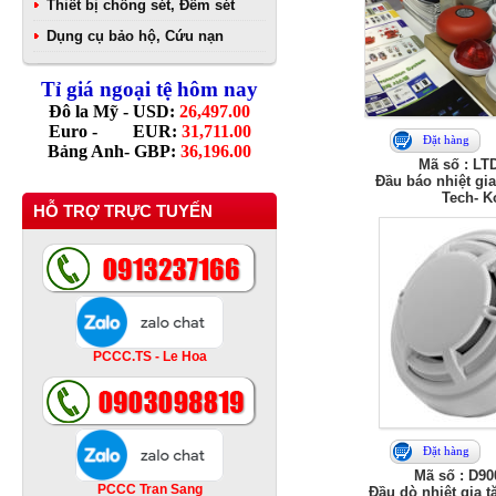
Thiết bị chống sét, Đếm sét
Dụng cụ bảo hộ, Cứu nạn
Tỉ giá ngoại tệ hôm nay
Đô la Mỹ - USD:
26,497.00
Euro - EUR:
31,711.00
Đặt hàng
Bảng Anh- GBP:
36,196.00
Mã số : LT
Đầu báo nhiệt gia
Tech- K
HỖ TRỢ TRỰC TUYẾN
PCCC.TS - Le Hoa
Đặt hàng
Mã số : D9
PCCC Tran Sang
Đầu dò nhiệt gia 