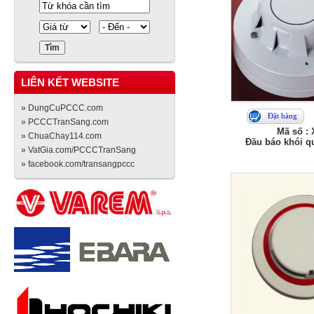
LIÊN KẾT WEBSITE
» DungCuPCCC.com
Đặt hàng
» PCCCTranSang.com
Mã số :
» ChuaChay114.com
Đầu báo khói q
» VatGia.com/PCCCTranSang
» facebook.com/transangpccc