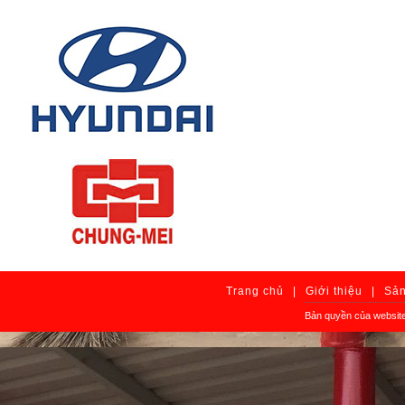
Trang chủ
|
Giới thiệu
|
Sả
Bản quyền của website