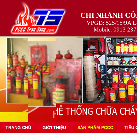
CHI NHÁNH CÔ
VPGD: 525/15/9A Lê
Mobile:
0913 237
TRANG CHỦ
GIỚI THIỆU
SẢN PHẨM PCCC
TIÊU