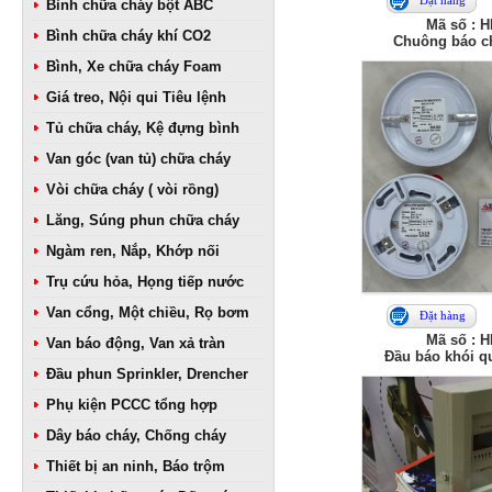
Đặt hàng
Bình chữa cháy bột ABC
Mã số : 
Bình chữa cháy khí CO2
Chuông báo c
Bình, Xe chữa cháy Foam
Giá treo, Nội qui Tiêu lệnh
Tủ chữa cháy, Kệ đựng bình
Van góc (van tủ) chữa cháy
Vòi chữa cháy ( vòi rồng)
Lăng, Súng phun chữa cháy
Ngàm ren, Nắp, Khớp nối
Trụ cứu hỏa, Họng tiếp nước
Van cổng, Một chiều, Rọ bơm
Đặt hàng
Mã số : 
Van báo động, Van xả tràn
Đầu báo khói q
Đầu phun Sprinkler, Drencher
Phụ kiện PCCC tổng hợp
Dây báo cháy, Chống cháy
Thiết bị an ninh, Báo trộm