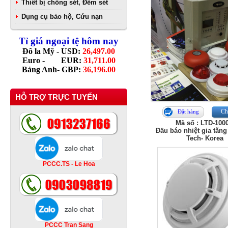
Thiết bị chống sét, Đếm sét
Dụng cụ bảo hộ, Cứu nạn
Tỉ giá ngoại tệ hôm nay
Đô la Mỹ - USD:
26,497.00
Euro - EUR:
31,711.00
Bảng Anh- GBP:
36,196.00
HỖ TRỢ TRỰC TUYẾN
Chi
Đặt hàng
Mã số : LTD-100
Đầu báo nhiệt gia tăng
Tech- Korea
PCCC.TS - Le Hoa
PCCC Tran Sang