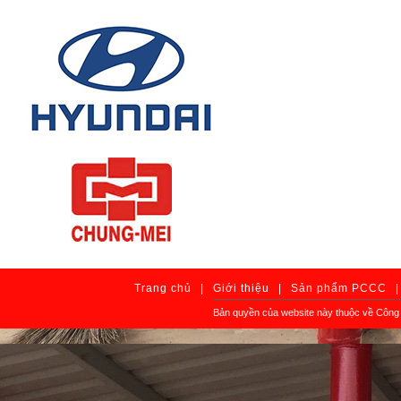
Trang chủ
|
Giới thiệu
|
Sản phẩm PCCC
|
Bản quyền của website này thuộc về Công