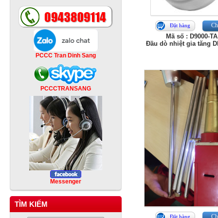
Chi
Đặt hàng
Mã số : D9000-T
Đầu dò nhiệt gia tăng 
PCCC Tran Dinh Sang
PCCCTRANSANG
Messenger
TÌM KIẾM
Chi
Đặt hàng