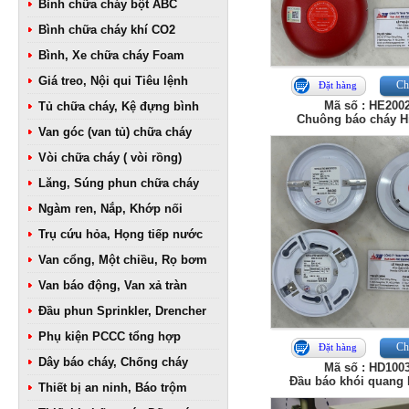
Bình chữa cháy bột ABC
Bình chữa cháy khí CO2
Bình, Xe chữa cháy Foam
Giá treo, Nội qui Tiêu lệnh
Chi
Đặt hàng
Mã số : HE200
Tủ chữa cháy, Kệ đựng bình
Chuông báo cháy H
Van góc (van tủ) chữa cháy
Vòi chữa cháy ( vòi rồng)
Lăng, Súng phun chữa cháy
Ngàm ren, Nắp, Khớp nối
Trụ cứu hỏa, Họng tiếp nước
Van cổng, Một chiều, Rọ bơm
Van báo động, Van xả tràn
Đầu phun Sprinkler, Drencher
Phụ kiện PCCC tổng hợp
Chi
Đặt hàng
Dây báo cháy, Chống cháy
Mã số : HD100
Đầu báo khói quang 
Thiết bị an ninh, Báo trộm