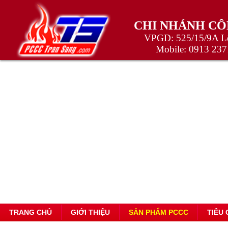
CHI NHÁNH CÔ
VPGD: 525/15/9A Lê
Mobile:
0913 237
TRANG CHỦ
GIỚI THIỆU
SẢN PHẨM PCCC
TIÊU