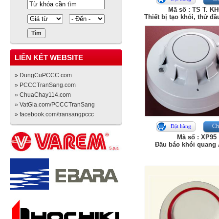
Mã số : TS T. KH
Thiết bị tạo khói, thử đ
LIÊN KẾT WEBSITE
» DungCuPCCC.com
» PCCCTranSang.com
» ChuaChay114.com
» VatGia.com/PCCCTranSang
» facebook.com/transangpccc
Chi
Đặt hàng
Mã số : XP95
Đầu báo khói quang 