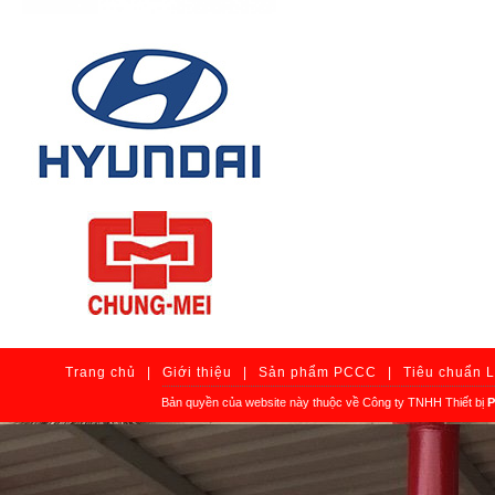
Trang chủ
|
Giới thiệu
|
Sản phẩm PCCC
|
Tiêu chuẩn 
Bản quyền của website này thuộc về Công ty TNHH Thiết bị
P