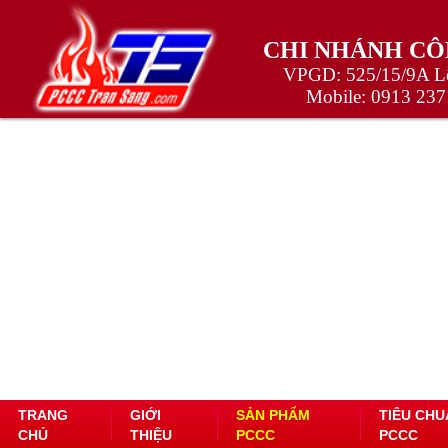
CHI NHÁNH CÔ
VPGD: 525/15/9A Lê
Mobile:
0913 237
TRANG
GIỚI
SẢN PHẨM
TIÊU CHU
CHỦ
THIỆU
PCCC
PCCC