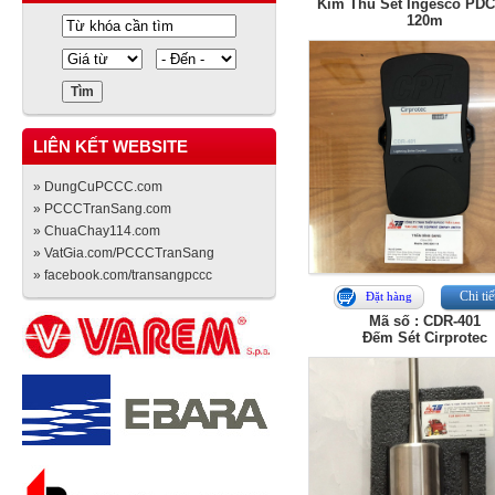
Kim Thu Sét Ingesco PDC
120m
LIÊN KẾT WEBSITE
» DungCuPCCC.com
» PCCCTranSang.com
» ChuaChay114.com
» VatGia.com/PCCCTranSang
» facebook.com/transangpccc
Chi tiế
Đặt hàng
Mã số : CDR-401
Đếm Sét Cirprotec