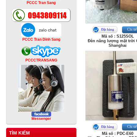
PCCC Tran Sang
Chi tiế
Đặt hàng
Mã số : S125SOL
PCCC Tran Dinh Sang
Đèn năng lượng mặt trời 
Shanghai
PCCCTRANSANG
Messenger
Chi tiế
Đặt hàng
TÌM KIẾM
Mã số : PDC-E60