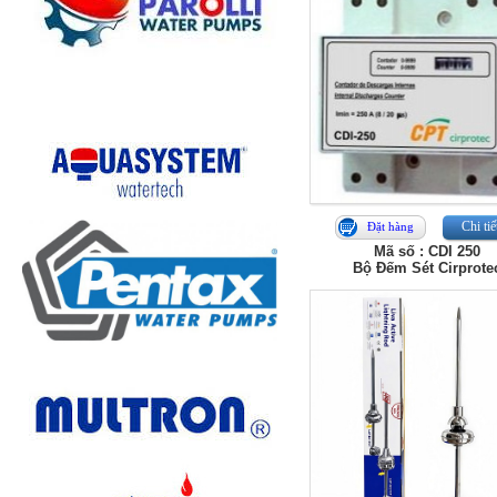
Chi tiế
Đặt hàng
Mã số : CDI 250
Bộ Đếm Sét Cirprote