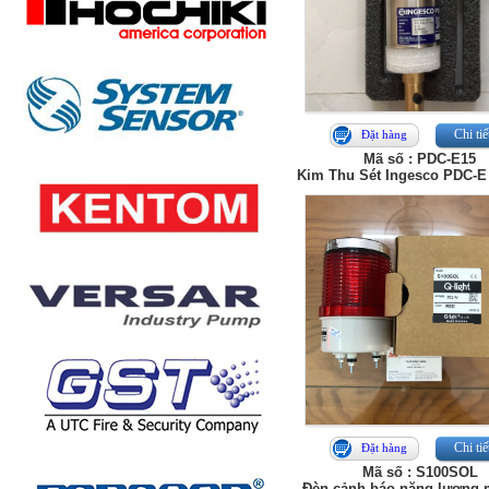
Chi tiế
Đặt hàng
Mã số : PDC-E15
Kim Thu Sét Ingesco PDC-
Chi tiế
Đặt hàng
Mã số : S100SOL
Đèn cảnh báo năng lượng m