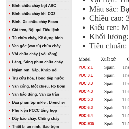
Bình chữa cháy bột ABC
Màu sắc: Bạ
Bình chữa cháy khí CO2
Chiều cao:
Bình, Xe chữa cháy Foam
Kiểu ren: 
Giá treo, Nội qui Tiêu lệnh
Khối lượng:
Tủ chữa cháy, Kệ đựng bình
Tiêu chuẩn
Van góc (van tủ) chữa cháy
Vòi chữa cháy ( vòi rồng)
Model
Xuất xứ
Ch
Lăng, Súng phun chữa cháy
Spain
Thé
PDC 2.1
Ngàm ren, Nắp, Khớp nối
Spain
Thé
PDC 3.1
Trụ cứu hỏa, Họng tiếp nước
Spain
Thé
PDC 3.3
Van cổng, Một chiều, Rọ bơm
Spain
Thé
PDC 4.3
Van báo động, Van xả tràn
Spain
Thé
PDC 5.3
Đầu phun Sprinkler, Drencher
Spain
Thé
PDC 6.3
Phụ kiện PCCC tổng hợp
Spain
Thé
PDC 6.4
Dây báo cháy, Chống cháy
Spain
Thé
PDC-E15
Thiết bị an ninh, Báo trộm