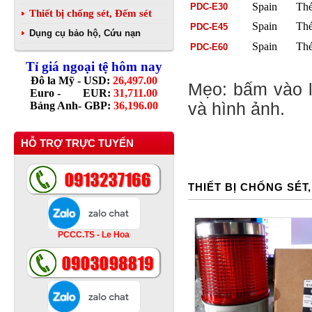
Spain
Thé
PDC-E30
Thiết bị chống sét, Đếm sét
Spain
Thé
PDC-E45
Dụng cụ bảo hộ, Cứu nạn
Spain
Thé
PDC-E60
Tỉ giá ngoại tệ hôm nay
Đô la Mỹ - USD:
26,497.00
Mẹo: bấm vào l
Euro - EUR:
31,711.00
Bảng Anh- GBP:
36,196.00
và hình ảnh.
HỖ TRỢ TRỰC TUYẾN
THIẾT BỊ CHỐNG SÉT
PCCC.TS - Le Hoa