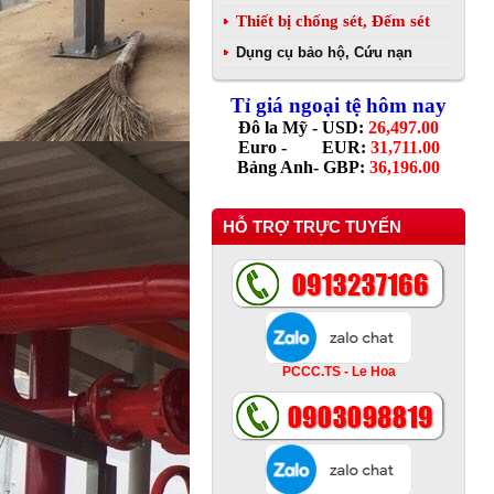
Thiết bị chống sét, Đếm sét
Dụng cụ bảo hộ, Cứu nạn
Tỉ giá ngoại tệ hôm nay
Đô la Mỹ - USD:
26,497.00
Euro - EUR:
31,711.00
Bảng Anh- GBP:
36,196.00
HỖ TRỢ TRỰC TUYẾN
PCCC.TS - Le Hoa