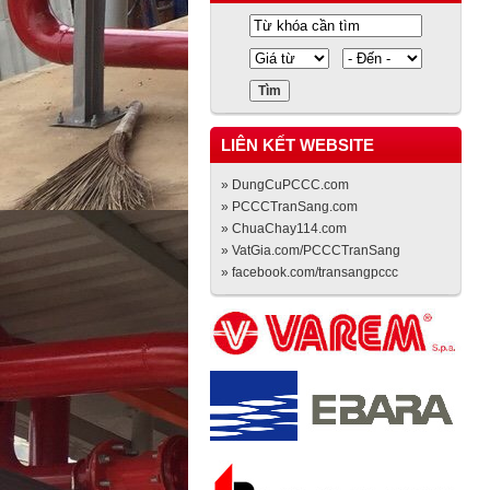
LIÊN KẾT WEBSITE
» DungCuPCCC.com
» PCCCTranSang.com
» ChuaChay114.com
» VatGia.com/PCCCTranSang
» facebook.com/transangpccc