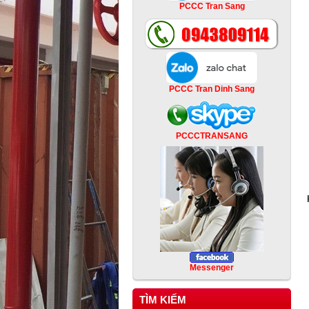
PCCC Tran Sang
PCCC Tran Dinh Sang
PCCCTRANSANG
Messenger
TÌM KIẾM