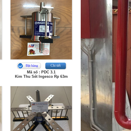
Chi tiết
Đặt hàng
Mã số : PDC 3.1
Kim Thu Sét Ingesco Rp 63m