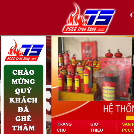
TRANG
GIỚI
SẢN 
CHỦ
THIỆU
PCCC