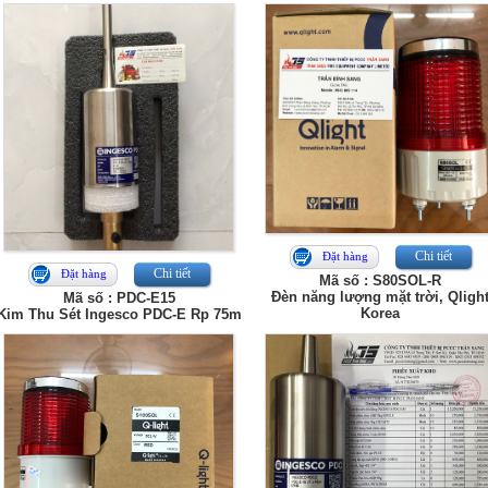
Chi tiết
Đặt hàng
Chi tiết
Đặt hàng
Mã số : S80SOL-R
Đèn năng lượng mặt trời, Qligh
Mã số : PDC-E15
Korea
Kim Thu Sét Ingesco PDC-E Rp 75m