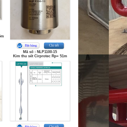
05m
Chi tiết
Đặt hàng
Mã số : NLP1100-15
Kim thu sét Cirprotec Rp= 51m
Chi tiết
Đặt hàng