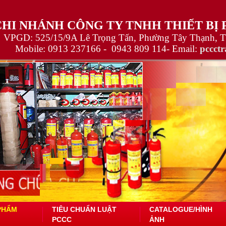
CHI NHÁNH CÔNG TY TNHH THIẾT BỊ
VPGD: 525/15/9A Lê Trọng Tấn, Phường Tây Thạnh, 
Mobile:
0913 237166 -
0943 809 114
- Email:
pccct
PHẨM
TIÊU CHUẨN LUẬT
CATALOGUE/HÌNH
PCCC
ẢNH