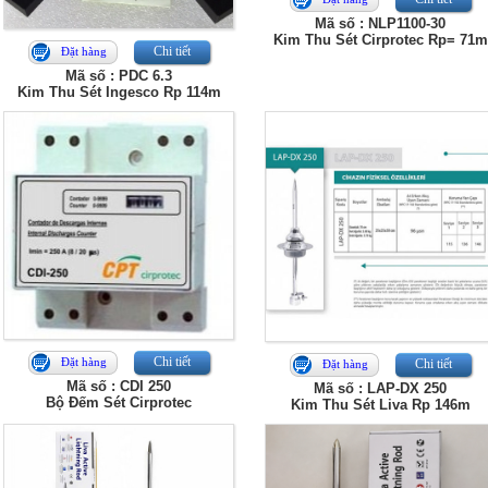
Mã số : NLP1100-30
Kim Thu Sét Cirprotec Rp= 71m
Chi tiết
Đặt hàng
Mã số : PDC 6.3
Kim Thu Sét Ingesco Rp 114m
Chi tiết
Đặt hàng
Chi tiết
Đặt hàng
Mã số : CDI 250
Mã số : LAP-DX 250
Bộ Đếm Sét Cirprotec
Kim Thu Sét Liva Rp 146m