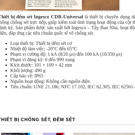
Thiết bị đếm sét Ingesco CDR-Universal
là thiết bị chuyên dụng 
thống chống sét trực tiếp, giúp kiểm soát tình trạng hoạt động của cột th
định kỳ. Sản phẩm được sản xuất bởi Ingesco – Tây Ban Nha, hoạt đ
điện, đáp ứng các tiêu chuẩn quốc tế về chống sét.
Loại thiết bị: Thiết bị đếm sét cơ
Nhiệt độ làm việc: -20°C đến 65°C
Phạm vi cường độ: 1 kA (8/20 μs) đến 100 kA (10/350 μs)
Phạm vi đăng ký: 0 đến 999 xung
Kích thước: 101 × 109 × 42 mm
Khối lượng: 490 g
Cấp bảo vệ: IP65
Nguồn hoạt động: Không cần nguồn điện
Tiêu chuẩn:
UNE 21.186, NFC 17.102, IEC 62.305, IEC 62561-
THIẾT BỊ CHỐNG SÉT, ĐẾM SÉT