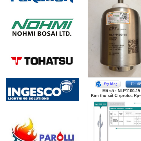
Chi tiế
Đặt hàng
Mã số : NLP1100-15
Kim thu sét Cirprotec Rp