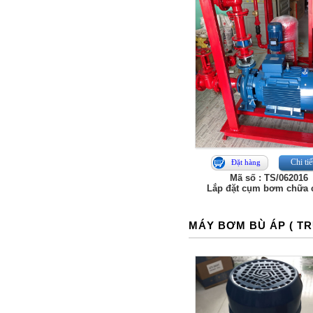
Chi tiế
Đặt hàng
Mã số : TS/062016
Lắp đặt cụm bơm chữa 
MÁY BƠM BÙ ÁP ( T