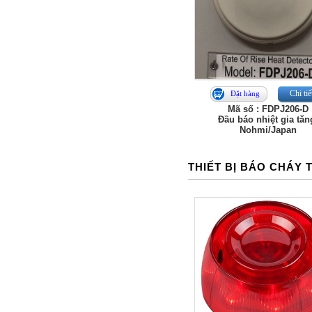
Chi tiế
Đặt hàng
Mã số : FDPJ206-D
Đầu báo nhiệt gia tăn
Nohmi/Japan
THIẾT BỊ BÁO CHÁY 