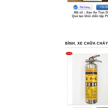
Chi tiế
Đặt hàng
Mã số : Jian An Tian 
Quả tạo khói diễn tập 
BÌNH, XE CHỮA CHÁ