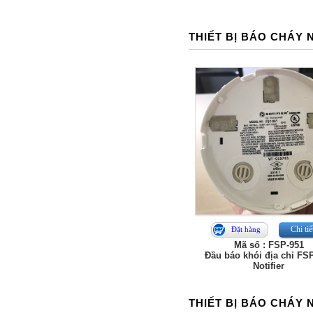
THIẾT BỊ BÁO CHÁY 
Chi tiế
Đặt hàng
Mã số : FSP-951
Đầu báo khói địa chỉ FS
Notifier
THIẾT BỊ BÁO CHÁY