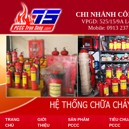
CHI NHÁNH CÔ
VPGD: 525/15/9A Lê
Mobile:
0913 237
TRANG
GIỚI
SẢN PHẨM
TIÊU CHU
CHỦ
THIỆU
PCCC
PCCC