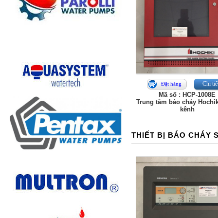
Chi tiế
Đặt hàng
Mã số : HCP-1008E
Trung tâm báo cháy Hochik
kênh
THIẾT BỊ BÁO CHÁY 