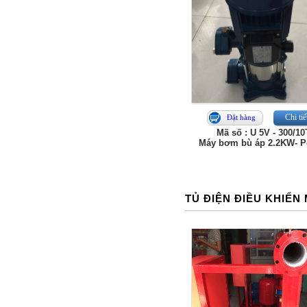
Chi tiế
Đặt hàng
Mã số : U 5V - 300/10
Máy bơm bù áp 2.2KW- P
TỦ ĐIỆN ĐIỀU KHIỂN