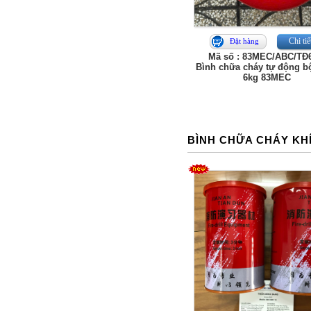
Chi tiế
Đặt hàng
Mã số : 83MEC/ABC/TĐ
Bình chữa cháy tự động b
6kg 83MEC
BÌNH CHỮA CHÁY KH