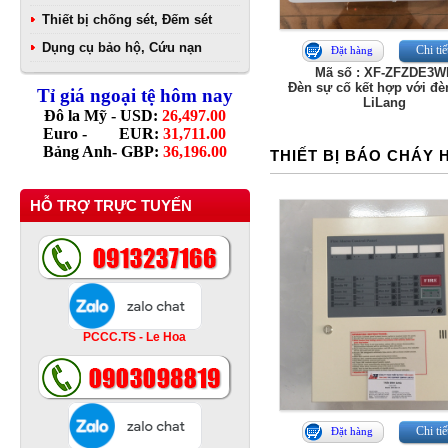
Thiết bị chống sét, Đếm sét
Dụng cụ bảo hộ, Cứu nạn
Chi tiế
Đặt hàng
Mã số : XF-ZFZDE3W
Đèn sự cố kết hợp với đè
Tỉ giá ngoại tệ hôm nay
LiLang
Đô la Mỹ - USD:
26,497.00
Euro - EUR:
31,711.00
Bảng Anh- GBP:
36,196.00
THIẾT BỊ BÁO CHÁY 
HỖ TRỢ TRỰC TUYẾN
PCCC.TS - Le Hoa
Chi tiế
Đặt hàng