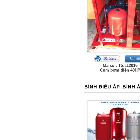
Chi tiế
Đặt hàng
Mã số : TS/112016
Cụm bơm điện 40H
BÌNH ĐIỀU ÁP, BÌNH 