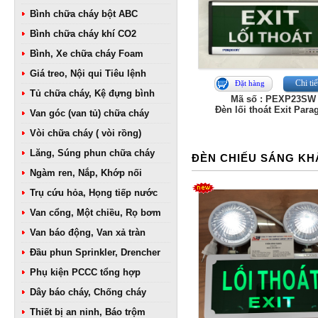
Bình chữa cháy bột ABC
Bình chữa cháy khí CO2
Bình, Xe chữa cháy Foam
Giá treo, Nội qui Tiêu lệnh
Chi tiế
Đặt hàng
Tủ chữa cháy, Kệ đựng bình
Mã số : PEXP23SW
Đèn lối thoát Exit Para
Van góc (van tủ) chữa cháy
Vòi chữa cháy ( vòi rồng)
Lăng, Súng phun chữa cháy
ĐÈN CHIẾU SÁNG KH
Ngàm ren, Nắp, Khớp nối
Trụ cứu hỏa, Họng tiếp nước
Van cổng, Một chiều, Rọ bơm
Van báo động, Van xả tràn
Đầu phun Sprinkler, Drencher
Phụ kiện PCCC tổng hợp
Dây báo cháy, Chống cháy
Thiết bị an ninh, Báo trộm