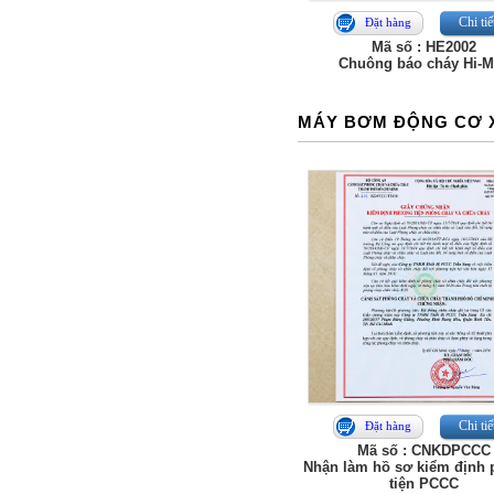
Chi tiế
Đặt hàng
Mã số : HE2002
Chuông báo cháy Hi-
MÁY BƠM ĐỘNG CƠ 
Chi tiế
Đặt hàng
Mã số : CNKDPCCC
Nhận làm hồ sơ kiểm định
tiện PCCC