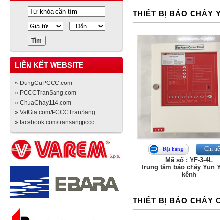
THIẾT BỊ BÁO CHÁY 
LIÊN KẾT WEBSITE
» DungCuPCCC.com
» PCCCTranSang.com
» ChuaChay114.com
» VatGia.com/PCCCTranSang
» facebook.com/transangpccc
Chi tiế
Đặt hàng
Mã số : YF-3-4L
Trung tâm báo cháy Yun 
kênh
THIẾT BỊ BÁO CHÁY