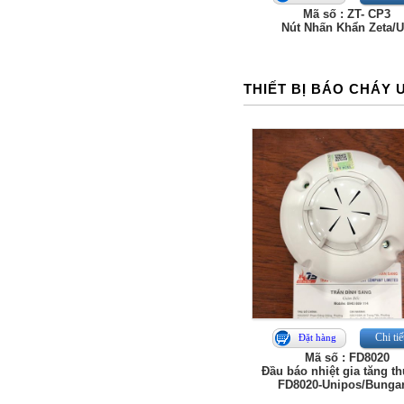
Mã số : ZT- CP3
Nút Nhấn Khẩn Zeta/
THIẾT BỊ BÁO CHÁY 
Chi tiế
Đặt hàng
Mã số : FD8020
Đầu báo nhiệt gia tăng t
FD8020-Unipos/Bungar