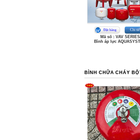
Chi tiế
Đặt hàng
Mã số : VAV SERIE
Bình áp lực AQUASYS
BÌNH CHỮA CHÁY BỘ