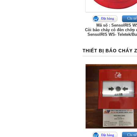
Chi tiế
Đặt hàng
Mã số : SensoIRIS W
Còi báo cháy có đèn chớp đ
SensoIRIS WS- Teletek/Bu
THIẾT BỊ BÁO CHÁY 
Chi tiế
Đặt hàng