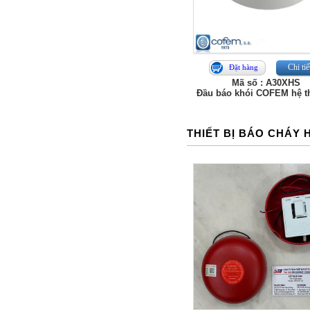
Chi tiế
Đặt hàng
Mã số : A30XHS
Đầu báo khói COFEM hệ 
THIẾT BỊ BÁO CHÁY