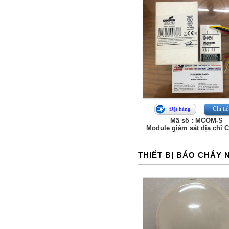
Chi tiế
Đặt hàng
Mã số : MCOM-S
Module giám sát địa chỉ 
THIẾT BỊ BÁO CHÁY 