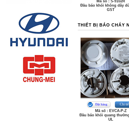
Mã số : S-9102R
Đầu báo khói không dây d
GST
THIẾT BỊ BÁO CHÁY 
Chi tiế
Đặt hàng
Mã số : EVCA-P-Z
Đầu báo khói quang thườn
UL