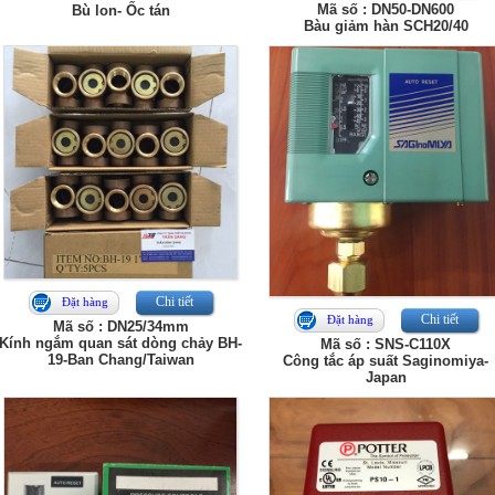
Mã số : DN50-DN600
Bù lon- Ốc tán
Bàu giảm hàn SCH20/40
Chi tiết
Đặt hàng
Chi tiết
Đặt hàng
Mã số : DN25/34mm
Kính ngắm quan sát dòng chảy BH-
Mã số : SNS-C110X
19-Ban Chang/Taiwan
Công tắc áp suất Saginomiya-
Japan