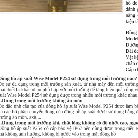
hồ đo
đánh 
năng 
kiện l
Đồng 
Model
Đường
Dải đ
Vật li
chân 
Cấp c
Đồng hồ áp suất Wise Model P254 sử dụng trong môi trường nào?
Do sự đa dạng trong môi trường sản xuất, từ nhà máy đến môi trườn
loại thiết bị khác nhau phù hợp với môi trường để tăng hiệu quả công 
suất Wise Model P254 sử dụng được trong nhiều môi trường khác nhau,
1.Dùng trong môi trường không ăn mòn
Do đặc tính cấu tạo của đồng hồ áp suất Wise Model P254 được làm b
và các bộ phận chuyển động của đồng hồ áp suất được sử dụng bằng 
trường ăn mòn, axit,...
2.Dùng trong môi trường khí, chất lỏng không có độ nhớt cao, ngoà
Đồng hồ áp suất P254 có cấp bảo vệ IP67 nên dùng được trong điều ki
mà không ảnh hưởng, không bị nước vào trong mặt đồng hồ