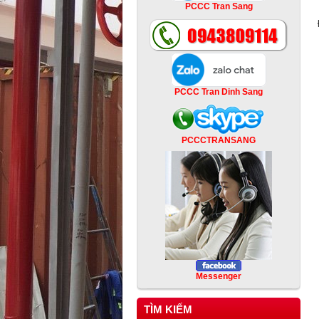
PCCC Tran Sang
PCCC Tran Dinh Sang
PCCCTRANSANG
Messenger
TÌM KIẾM