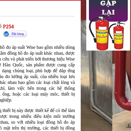
Ố
P254
Đặt hàng
hồ đo áp suất Wise bao gồm nhiều dòng
hẩm đồng hồ đo áp suất khác nhau, được
 cứu và phát triển bởi thương hiệu Wise
ừ Hàn Quốc, sản phẩm được cung cấp
a dạng chủng loại, phù hợp để đáp ứng
ầu đo lường áp suất, của nhiều loại lưu
khác nhau bao gồm các loại chất lỏng và
khí, làm việc bên trong các hệ thống
 ống, hoặc các loại máy móc, thiết bị
nghiệp.
thiết bị này được thiết kế để có thể làm
được trong nhiều điều kiện môi trường
nhau, so với nhiều loại đồng hồ đo áp
ó mặt trên thị trường, các thiết bị đồng