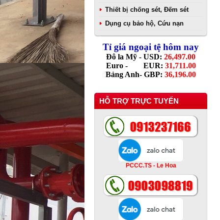
Thiết bị chống sét, Đếm sét
Dụng cụ bảo hộ, Cứu nạn
Tỉ giá ngoại tệ hôm nay
Đô la Mỹ - USD:
26,497.00
Euro - EUR:
31,711.00
Bảng Anh- GBP:
36,196.00
HỖ TRỢ TRỰC TUYẾN
PCCC.TS - Le Hoa