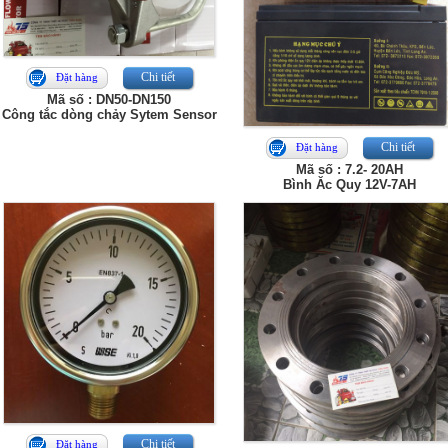
Chi tiết
Đặt hàng
Mã số : DN50-DN150
Công tắc dòng chảy Sytem Sensor
Chi tiết
Đặt hàng
Mã số : 7.2- 20AH
Bình Ăc Quy 12V-7AH
Chi tiết
Đặt hàng