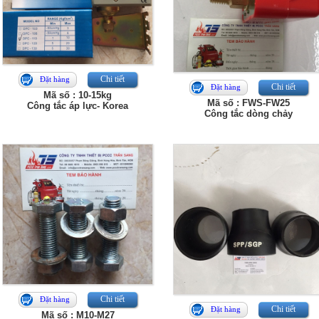
Chi tiết
Đặt hàng
Chi tiết
Đặt hàng
Mã số : 10-15kg
Mã số : FWS-FW25
Công tắc áp lực- Korea
Công tắc dòng chảy
Chi tiết
Đặt hàng
Chi tiết
Đặt hàng
Mã số : M10-M27