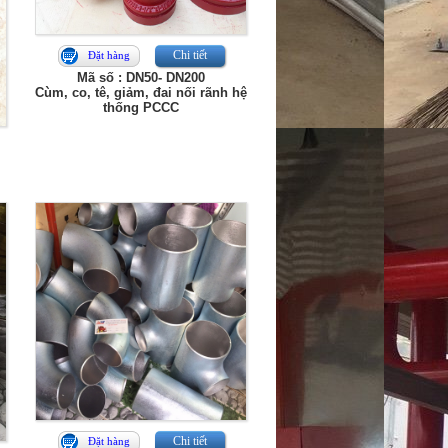
Chi tiết
Đặt hàng
Mã số : DN50- DN200
Cùm, co, tê, giảm, đai nối rãnh hệ
thống PCCC
Chi tiết
Đặt hàng