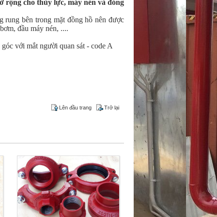
ở rộng cho thủy lực, máy nén và đóng
g rung bên trong mặt đồng hồ nên được
bơm, đầu máy nén, ....
g góc với mắt người quan sát - code A
Lên đầu trang
Trở lại