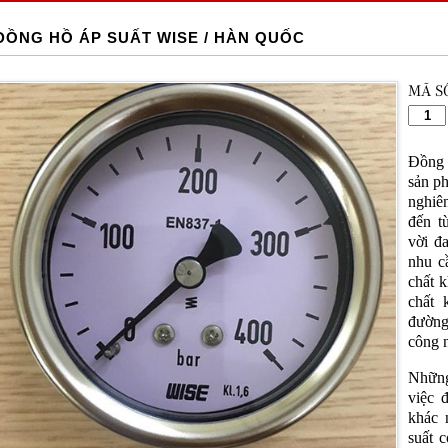
ĐỒNG HỒ ÁP SUẤT WISE / HÀN QUỐC
MÃ S
Đồng 
sản p
nghiên
đến t
vời đ
nhu c
chất 
chất 
đường
công 
Những 
việc 
khác 
suất c