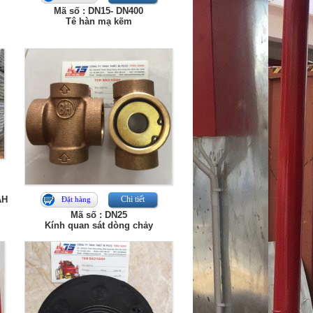
Mã số : DN15- DN400
Tê hàn mạ kẽm
AH
Chi tiết
Đặt hàng
Mã số : DN25
Kính quan sát dòng chảy