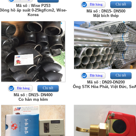
Chi tiết
Đặt hàng
Mã số : Wise P253
Đồng hồ áp suất 0-25kgf/cm2, Wise-
Mã số : DN15- DN500
Korea
Mặt bích thép
Chi tiết
Đặt hàng
Mã số : DN20-DN200
Ống STK Hòa Phát, Việt Đức, Se
Chi tiết
Đặt hàng
Mã số : DN15- DN400
Co hàn mạ kẽm