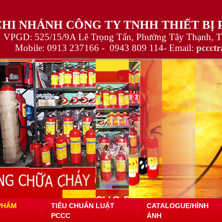
CHI NHÁNH CÔNG TY TNHH THIẾT BỊ
VPGD: 525/15/9A Lê Trọng Tấn, Phường Tây Thạnh, 
Mobile:
0913 237166 -
0943 809 114
- Email:
pccct
PHẨM
TIÊU CHUẨN LUẬT
CATALOGUE/HÌNH
PCCC
ẢNH