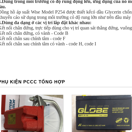
3.Dùng trong môi trường có độ rung động lớn, ứng dụng của nó m
tàu.
Đồng hồ áp suất Wise Model P254 được thiết kếcó dầu Glycerin chốn
khuyến cáo sử dụng trong môi trường có độ rung lớn như trên đầu máy 
4.Dùng đa dạng ở các vị trí lắp đặt khác nhau:
Kết nối chân đứng, trực tiếp dùng cho vị trí quan sát thẳng đứng, vuôn
Kết nối chân đứng, có vành - Code B
Kết nối chân sau chính tâm - code F
Kết nối chân sau chính tâm có vành - code H, code I
PHỤ KIỆN PCCC TỔNG HỢP