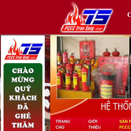
TRANG
GIỚI
SẢN 
CHỦ
THIỆU
PCCC