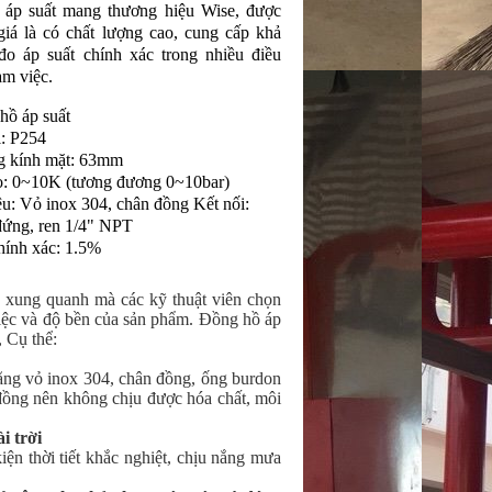
 áp suất mang thương hiệu Wise, được
giá là có chất lượng cao, cung cấp khả
đo áp suất chính xác trong nhiều điều
àm việc.
hồ áp suất
: P254
 kính mặt: 63mm
o: 0~10K (tương đương 0~10bar)
ệu: Vỏ inox 304, chân đồng Kết nối:
đứng, ren 1/4" NPT
hính xác: 1.5%
g xung quanh mà các kỹ thuật viên chọn
việc và độ bền của sản phẩm. Đồng hồ áp
 Cụ thể:
ằng vỏ inox 304, chân đồng, ống burdon
đồng nên không chịu được hóa chất, môi
i trời
ện thời tiết khắc nghiệt, chịu nắng mưa