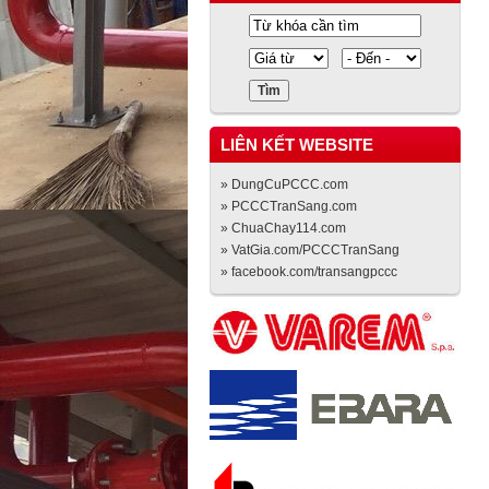
LIÊN KẾT WEBSITE
» DungCuPCCC.com
» PCCCTranSang.com
» ChuaChay114.com
» VatGia.com/PCCCTranSang
» facebook.com/transangpccc