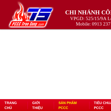
CHI NHÁNH CÔ
VPGD: 525/15/9A Lê
Mobile:
0913 237
TRANG
GIỚI
SẢN PHẨM
TIÊU CHU
CHỦ
THIỆU
PCCC
PCCC