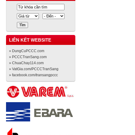
LIÊN KẾT WEBSITE
» DungCuPCCC.com
» PCCCTranSang.com
» ChuaChay114.com
» VatGia.com/PCCCTranSang
» facebook.com/transangpccc