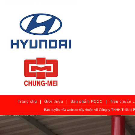
Trang chủ
|
Giới thiệu
|
Sản phẩm PCCC
|
Tiêu chuẩn 
Bản quyền của website này thuộc về Công ty TNHH Thiết bị
P