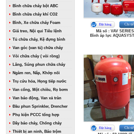
Bình chữa cháy bột ABC
Bình chữa cháy khí CO2
Bình, Xe chữa cháy Foam
Chi tiế
Đặt hàng
Giá treo, Nội qui Tiêu lệnh
Mã số : VAV SERIE
Bình áp lực AQUASYS
Tủ chữa cháy, Kệ đựng bình
Van góc (van tủ) chữa cháy
Vòi chữa cháy ( vòi rồng)
Lăng, Súng phun chữa cháy
Ngàm ren, Nắp, Khớp nối
Trụ cứu hỏa, Họng tiếp nước
Van cổng, Một chiều, Rọ bơm
Van báo động, Van xả tràn
Đầu phun Sprinkler, Drencher
Phụ kiện PCCC tổng hợp
Dây báo cháy, Chống cháy
Chi tiế
Đặt hàng
Thiết bị an ninh, Báo trộm