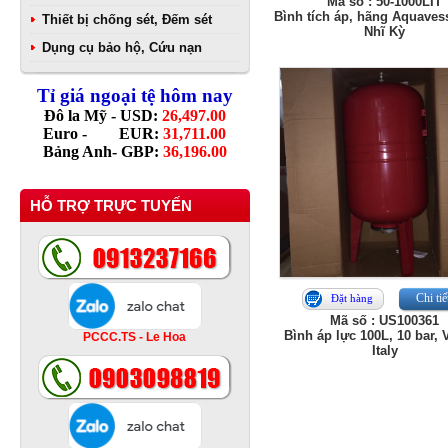
Mã số : 50-1000LIT
Bình tích áp, hãng Aquaves
Thiết bị chống sét, Đếm sét
Nhĩ Kỳ
Dụng cụ bảo hộ, Cứu nạn
Tỉ giá ngoại tệ hôm nay
Đô la Mỹ - USD:
26,497.00
Euro - EUR:
31,711.00
Bảng Anh- GBP:
36,196.00
HỖ TRỢ TRỰC TUYẾN
Chi tiế
Đặt hàng
Mã số : US100361
Bình áp lực 100L, 10 bar, 
PCCC.TS - Le Hoa
Italy