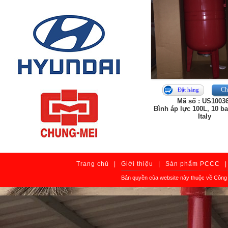
Chi
Đặt hàng
Mã số : US1003
Bình áp lực 100L, 10 ba
Italy
Trang chủ
|
Giới thiệu
|
Sản phẩm PCCC
|
Bản quyền của website này thuộc về Công