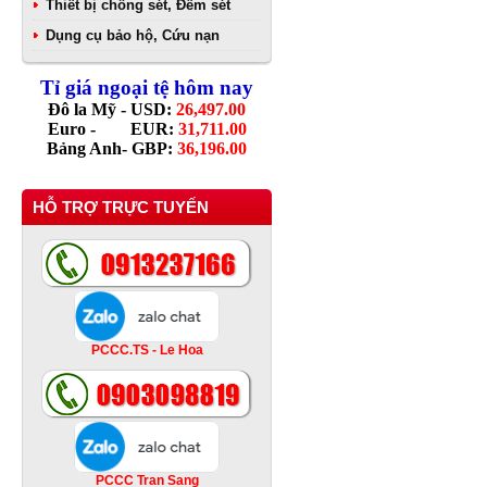
Thiết bị chống sét, Đếm sét
Dụng cụ bảo hộ, Cứu nạn
Tỉ giá ngoại tệ hôm nay
Đô la Mỹ - USD:
26,497.00
Euro - EUR:
31,711.00
Bảng Anh- GBP:
36,196.00
HỖ TRỢ TRỰC TUYẾN
PCCC.TS - Le Hoa
PCCC Tran Sang