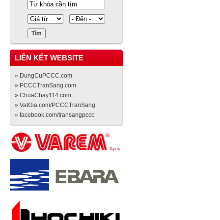
LIÊN KẾT WEBSITE
» DungCuPCCC.com
» PCCCTranSang.com
» ChuaChay114.com
» VatGia.com/PCCCTranSang
» facebook.com/transangpccc