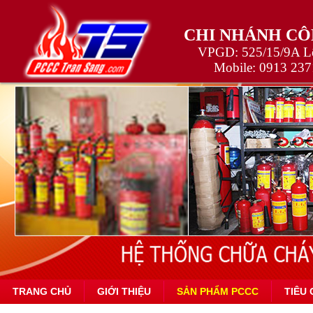
CHI NHÁNH CÔ
VPGD: 525/15/9A Lê
Mobile:
0913 237
TRANG CHỦ
GIỚI THIỆU
SẢN PHẨM PCCC
TIÊU