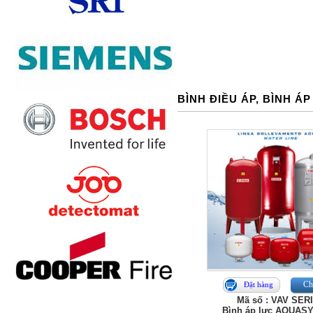
BÌNH ĐIỀU ÁP, BÌNH Á
Chi
Đặt hàng
Mã số : VAV SER
Bình áp lực AQUAS