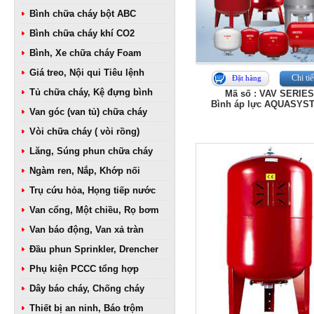
Bình chữa cháy bột ABC
Bình chữa cháy khí CO2
Bình, Xe chữa cháy Foam
Giá treo, Nội qui Tiêu lệnh
Chi tiế
Đặt hàng
Tủ chữa cháy, Kệ đựng bình
Mã số : VAV SERIE
Bình áp lực AQUASYS
Van góc (van tủ) chữa cháy
Vòi chữa cháy ( vòi rồng)
Lăng, Súng phun chữa cháy
Ngàm ren, Nắp, Khớp nối
Trụ cứu hỏa, Họng tiếp nước
Van cổng, Một chiều, Rọ bơm
Van báo động, Van xả tràn
Đầu phun Sprinkler, Drencher
Phụ kiện PCCC tổng hợp
Dây báo cháy, Chống cháy
Thiết bị an ninh, Báo trộm