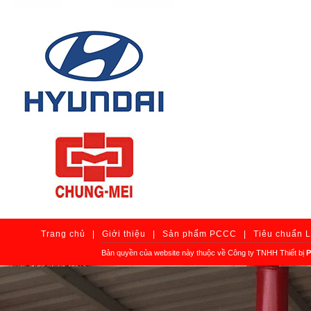
Trang chủ
|
Giới thiệu
|
Sản phẩm PCCC
|
Tiêu chuẩn 
Bản quyền của website này thuộc về Công ty TNHH Thiết bị
P