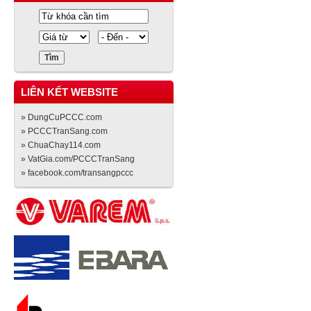
LIÊN KẾT WEBSITE
» DungCuPCCC.com
» PCCCTranSang.com
» ChuaChay114.com
» VatGia.com/PCCCTranSang
» facebook.com/transangpccc