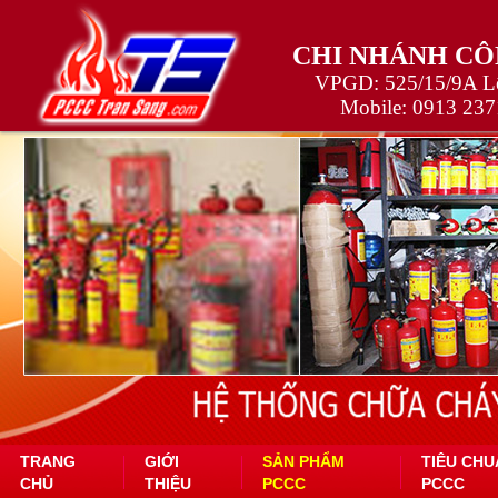
CHI NHÁNH CÔ
VPGD: 525/15/9A Lê
Mobile:
0913 237
TRANG
GIỚI
SẢN PHẨM
TIÊU CHU
CHỦ
THIỆU
PCCC
PCCC