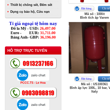
Thiết bị chống sét, Đếm sét
Chi tiế
Đặt hàng
Dụng cụ bảo hộ, Cứu nạn
Mã số : 100lit
Bình tích áp Varem
Tỉ giá ngoại tệ hôm nay
Đô la Mỹ - USD:
26,497.00
Euro - EUR:
31,711.00
Bảng Anh- GBP:
36,196.00
HỖ TRỢ TRỰC TUYẾN
Chi tiế
Đặt hàng
PCCC.TS - Le Hoa
Mã số : US100361
Bình áp lực 100L, 10 bar, 
Italy