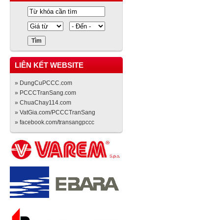
LIÊN KẾT WEBSITE
» DungCuPCCC.com
» PCCCTranSang.com
» ChuaChay114.com
» VatGia.com/PCCCTranSang
» facebook.com/transangpccc