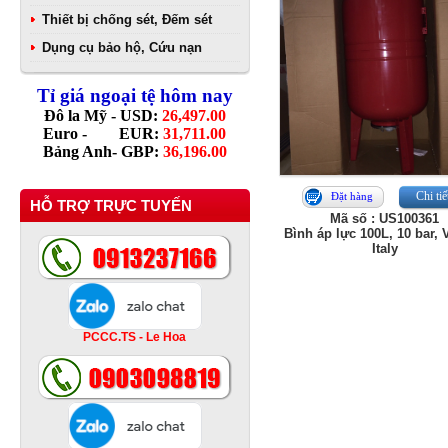
Thiết bị chống sét, Đếm sét
Dụng cụ bảo hộ, Cứu nạn
Tỉ giá ngoại tệ hôm nay
Đô la Mỹ - USD:
26,497.00
Euro - EUR:
31,711.00
Bảng Anh- GBP:
36,196.00
Chi tiế
Đặt hàng
HỖ TRỢ TRỰC TUYẾN
Mã số : US100361
Bình áp lực 100L, 10 bar, 
Italy
PCCC.TS - Le Hoa