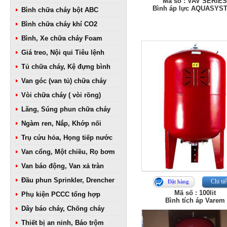
Mã số : VAV SERIE
Bình áp lực AQUASYS
Bình chữa cháy bột ABC
Bình chữa cháy khí CO2
Bình, Xe chữa cháy Foam
Giá treo, Nội qui Tiêu lệnh
Tủ chữa cháy, Kệ đựng bình
Van góc (van tủ) chữa cháy
Vòi chữa cháy ( vòi rồng)
Lăng, Súng phun chữa cháy
Ngàm ren, Nắp, Khớp nối
Trụ cứu hỏa, Họng tiếp nước
Van cổng, Một chiều, Rọ bơm
Van báo động, Van xả tràn
Đầu phun Sprinkler, Drencher
Chi tiế
Đặt hàng
Mã số : 100lit
Phụ kiện PCCC tổng hợp
Bình tích áp Varem
Dây báo cháy, Chống cháy
Thiết bị an ninh, Báo trộm