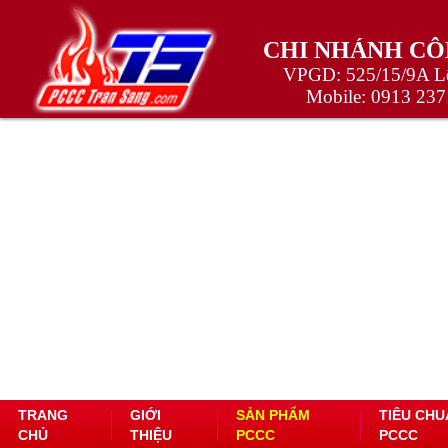
CHI NHÁNH CÔ
VPGD: 525/15/9A Lê
Mobile:
0913 237
TRANG
GIỚI
SẢN PHẨM
TIÊU CHU
CHỦ
THIỆU
PCCC
PCCC