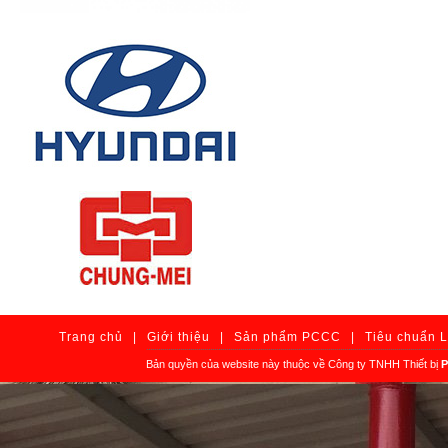
Trang chủ
|
Giới thiệu
|
Sản phẩm PCCC
|
Tiêu chuẩn 
Bản quyền của website này thuộc về Công ty TNHH Thiết bị
P