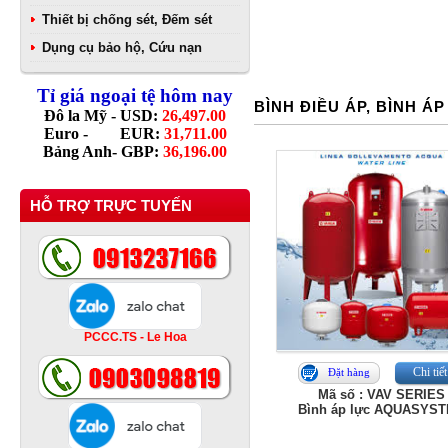
Thiết bị chống sét, Đếm sét
Dụng cụ bảo hộ, Cứu nạn
Tỉ giá ngoại tệ hôm nay
BÌNH ĐIỀU ÁP, BÌNH Á
Đô la Mỹ - USD:
26,497.00
Euro - EUR:
31,711.00
Bảng Anh- GBP:
36,196.00
HỖ TRỢ TRỰC TUYẾN
PCCC.TS - Le Hoa
Chi tiết
Đặt hàng
Mã số : VAV SERIES
Bình áp lực AQUASYS