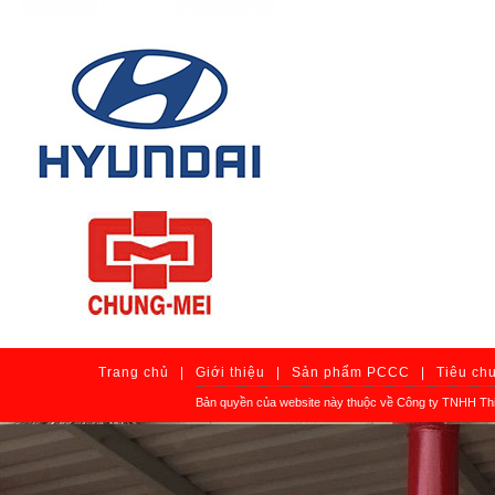
Trang chủ
|
Giới thiệu
|
Sản phẩm PCCC
|
Tiêu ch
Bản quyền của website này thuộc về Công ty TNHH Thi