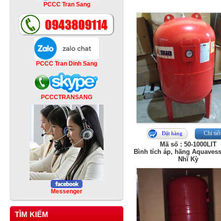
PCCC Tran Sang
PCCC Tran Dinh Sang
PCCCTRANSANG
Chi tiết
Đặt hàng
Mã số : 50-1000LIT
Bình tích áp, hãng Aquavess
Nhĩ Kỳ
Messenger
TÌM KIẾM