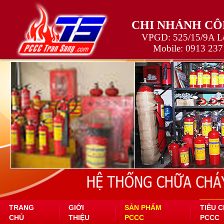
CHI NHÁNH CÔ
VPGD: 525/15/9A Lê
Mobile:
0913 237
TRANG
GIỚI
SẢN PHẨM
TIÊU 
CHỦ
THIỆU
PCCC
PCCC