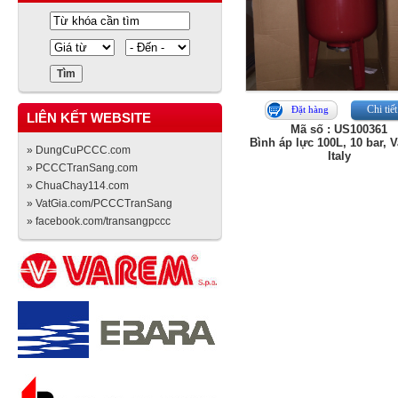
Chi tiết
Đặt hàng
LIÊN KẾT WEBSITE
Mã số : US100361
Bình áp lực 100L, 10 bar, 
» DungCuPCCC.com
Italy
» PCCCTranSang.com
» ChuaChay114.com
» VatGia.com/PCCCTranSang
» facebook.com/transangpccc