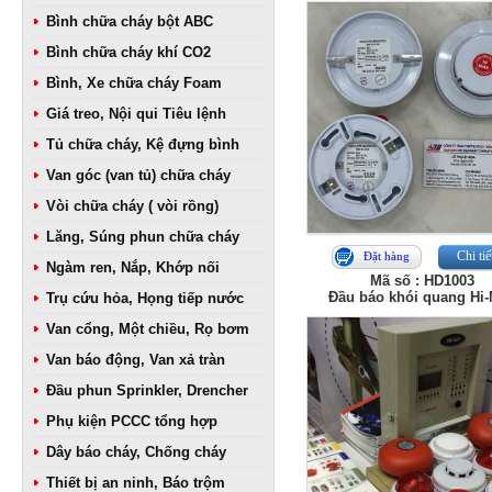
Bình chữa cháy bột ABC
Bình chữa cháy khí CO2
Bình, Xe chữa cháy Foam
Giá treo, Nội qui Tiêu lệnh
Tủ chữa cháy, Kệ đựng bình
Van góc (van tủ) chữa cháy
Vòi chữa cháy ( vòi rồng)
Lăng, Súng phun chữa cháy
Chi tiế
Đặt hàng
Ngàm ren, Nắp, Khớp nối
Mã số : HD1003
Đầu báo khói quang Hi
Trụ cứu hỏa, Họng tiếp nước
Van cổng, Một chiều, Rọ bơm
Van báo động, Van xả tràn
Đầu phun Sprinkler, Drencher
Phụ kiện PCCC tổng hợp
Dây báo cháy, Chống cháy
Thiết bị an ninh, Báo trộm