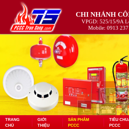
CHI NHÁNH CÔ
VPGD: 525/15/9A Lê
Mobile:
0913 237
TRANG
GIỚI
SẢN PHẨM
TIÊU CHU
CHỦ
THIỆU
PCCC
PCCC