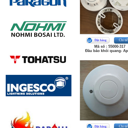
Chi tiế
Đặt hàng
Mã số : 55000-317
Đầu báo khói quang- Ap
Chi tiế
Đặt hàng