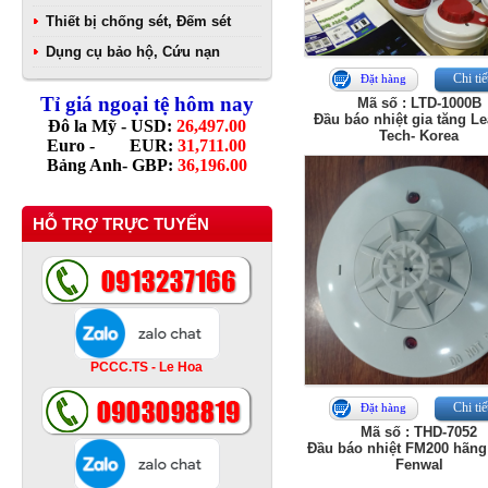
Thiết bị chống sét, Đếm sét
Dụng cụ bảo hộ, Cứu nạn
Chi tiế
Đặt hàng
Tỉ giá ngoại tệ hôm nay
Mã số : LTD-1000B
Đầu báo nhiệt gia tăng L
Đô la Mỹ - USD:
26,497.00
Tech- Korea
Euro - EUR:
31,711.00
Bảng Anh- GBP:
36,196.00
HỖ TRỢ TRỰC TUYẾN
PCCC.TS - Le Hoa
Chi tiế
Đặt hàng
Mã số : THD-7052
Đầu báo nhiệt FM200 hãng
Fenwal