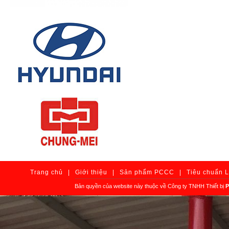
Trang chủ
|
Giới thiệu
|
Sản phẩm PCCC
|
Tiêu chuẩn 
Bản quyền của website này thuộc về Công ty TNHH Thiết bị
P