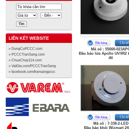
LIÊN KẾT WEBSITE
Chi tiế
Đặt hàng
» DungCuPCCC.com
Mã số : 55000-023AP
Đầu báo lửa Apollo UV/IR2 
» PCCCTranSang.com
đế
» ChuaChay114.com
» VatGia.com/PCCCTranSang
» facebook.com/transangpccc
Chi tiế
Đặt hàng
Mã số : 7-338-2-LED
Đầu báo khói Wizmart 2