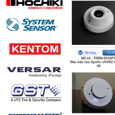
Chi tiế
Đặt hàng
Mã số : 55000-023AP
Đầu báo lửa Apollo UV/IR2 
đế