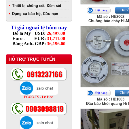
Thiết bị chống sét, Đếm sét
Chi tiế
Đặt hàng
Dụng cụ bảo hộ, Cứu nạn
Mã số : HE2002
Chuông báo cháy Hi-
Tỉ giá ngoại tệ hôm nay
Đô la Mỹ - USD:
26,497.00
Euro - EUR:
31,711.00
Bảng Anh- GBP:
36,196.00
HỖ TRỢ TRỰC TUYẾN
Chi tiế
Đặt hàng
PCCC.TS - Le Hoa
Mã số : HD1003
Đầu báo khói quang Hi