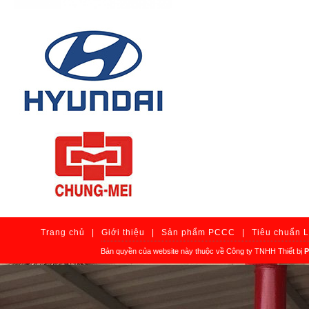
Trang chủ
|
Giới thiệu
|
Sản phẩm PCCC
|
Tiêu chuẩn 
Bản quyền của website này thuộc về Công ty TNHH Thiết bị
P