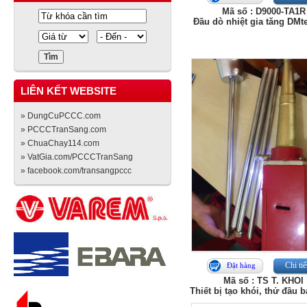
Mã số : D9000-TA1R
Đầu dò nhiệt gia tăng DMt
LIÊN KẾT WEBSITE
» DungCuPCCC.com
» PCCCTranSang.com
» ChuaChay114.com
» VatGia.com/PCCCTranSang
» facebook.com/transangpccc
Chi tiế
Đặt hàng
Mã số : TS T. KHOI
Thiết bị tạo khói, thử đầu 