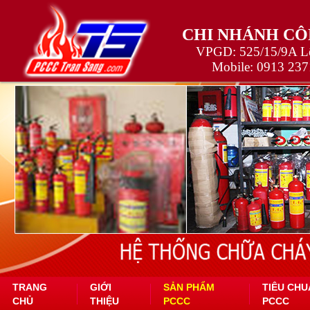
CHI NHÁNH CÔ
VPGD: 525/15/9A Lê
Mobile:
0913 237
TRANG
GIỚI
SẢN PHẨM
TIÊU CHU
CHỦ
THIỆU
PCCC
PCCC